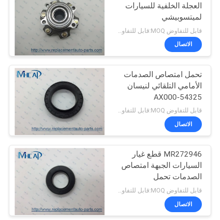
العجلة الخلفية للسيارات
لميتسوبيشي
82
قابل للتفاوض MOQ:قابل للتفاوض
الاتصال
السيارات فلتر الهواء
تحمل امتصاص الصدمات
الأمامي التلقائي لنيسان
54325-AX000
54325Ax000
قابل للتفاوض MOQ:قابل للتفاوض
الاتصال
114
MR272946 قطع غيار
oil filter ذاتيّ
السيارات الجبهة امتصاص
الصدمات تحمل
ميتسوبيشي
قابل للتفاوض MOQ:قابل للتفاوض
الاتصال