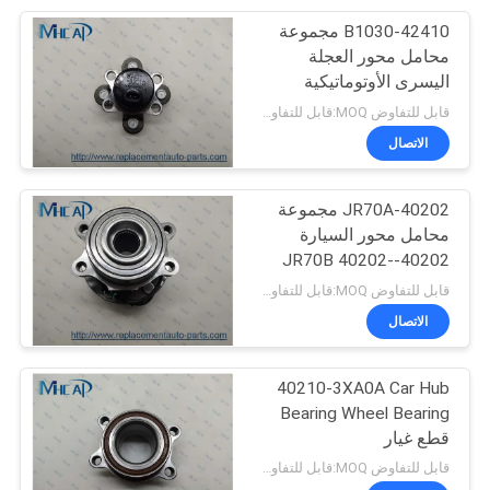
42410-B1030 مجموعة
50
محامل محور العجلة
وسادات الفرامل
اليسرى الأوتوماتيكية
42410-BZ010 42410-
قابل للتفاوض MOQ:قابل للتفاوض
السيارات
B1010 لـ DAIHATSU
الاتصال
TOYOTA
40202-JR70A مجموعة
محامل محور السيارة
40202-JR70B 40202-
323
JR70C
قابل للتفاوض MOQ:قابل للتفاوض
أجزاء أجهزة
الاتصال
الاستشعار
40210-3XA0A Car Hub
Bearing Wheel Bearing
قطع غيار
قابل للتفاوض MOQ:قابل للتفاوض