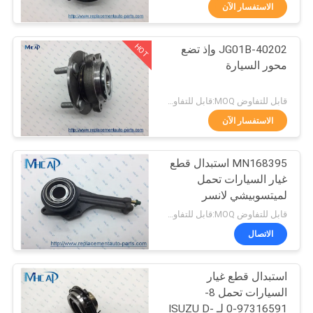
الاستفسار الآن
مراقبة
HOT
40202-JG01B وإذ تضع
الجودة
78
محور السيارة
السيارات على مدار
اتصل
قابل للتفاوض MOQ:قابل للتفاوض
الساعة الربيع
بنا
الاستفسار الآن
MN168395 استبدال قطع
اطلب
غيار السيارات تحمل
اقتباس
لميتسوبيشي لانسر
117
قابل للتفاوض MOQ:قابل للتفاوض
السيارات ملف
خريطة
الاتصال
الموقع
الإشعال
استبدال قطع غيار
السيارات تحمل 8-
PRIVACY
97316591-0 لـ ISUZU D-