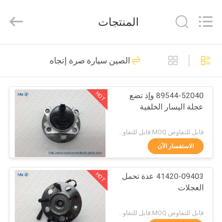
MHC
Linkway
Auto
المنتجات
Parts
Limited.
All
Rights
Reserved.
الصفحة
108
الصين سيارة صرة إتجاه
الرئيسية
الأوكسجين السيارات
الاستشعار
HOT
89544-52040 وإذ تضع
منتجات
عجلة اليسار الخلفية
معلومات
قابل للتفاوض MOQ:قابل للتفاوض
عنا
الاستفسار الآن
72
HOT
41420-09403 عدة تحمل
جولة
تحويل نوافذ السيارات
العجلات
في
المعمل
قابل للتفاوض MOQ:قابل للتفاوض