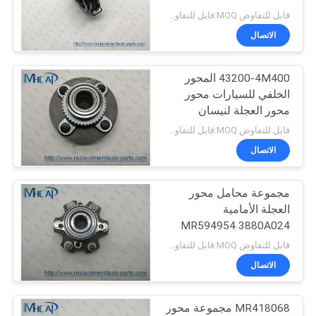
MAX I
POLICY
قابل للتفاوض MOQ:قابل للتفاوض
الاتصال
269
قطع غيار السيارات
43200-4M400 المحور
الخلفي للسيارات محور
هوندا
محور العجلة لنيسان
قابل للتفاوض MOQ:قابل للتفاوض
الاتصال
مجموعة محامل محور
13
العجلة الأمامية
MR594954 3880A024
أجزاء الجسم تلقائي
MN103586
قابل للتفاوض MOQ:قابل للتفاوض
الاتصال
MR418068 مجموعة محور