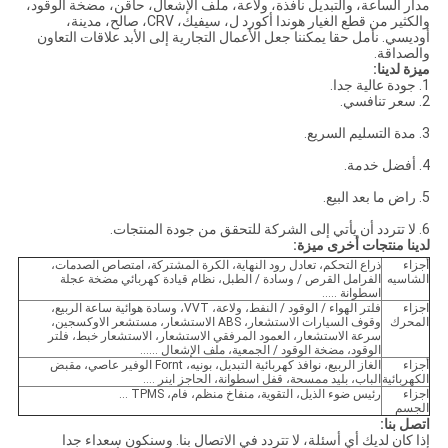
مدار الساعة، والتبديل نافذة، ولاعة، ملف الإشعال، حاقن، مضخة الوقود،
والكثير من قطع الغيار هوندا أكورد ل، سيفيك، CRV، صالح، مدينة،
أوديسي. نأمل حقا يمكننا جعل الأعمال التجارية إلى الأبد علاقات التعاون
والصداقة.
ميزة لدينا:
1. جودة عالية جدا.
2. سعر تنافسي.
3. مدة التسليم السريع.
4. أفضل خدمة.
5. راض ما بعد البيع.
6. لا تتردد أن يأتي إلى الشركة للتحقق من جودة المنتجات.
لدينا منتجات أخرى ميزة:
أجزاء
ذراع التحكم، تعادل رود النهاية، الكرة المشتركة، امتصاص الصدمات،
الشاسيه
الفرامل القرص / وسادة / الطبل، نظام قيادة كهربائي مضخة عجلة
اسطوانة .....
اجزاء
فلتر الهواء / الوقود / النفط، ولاعة، VVT، وسادة هوائية ساعة الربيع،
المحرك
وقوف السيارات الاستشعار، ABS الاستشعار، مستشعر الاوكسجين،
سرعة الاستشعار، العمود المرفقي الاستشعار، الاستشعار خبط، فلتر
الوقود، مضخة الوقود / الجمعية، ملف الإشعال ......
أجزاء
الغاز الربيع، نوافذ كهربائية التبديل، بونيه، Fornt الوفير عاصي، مقبض
الكهربائية
الباب، بليد ممسحة، قفل اسطوانة، الحاجز اينر ....
اجزاء
رئيس ضوء الذيل، التقوية، منفاخ منظم، فام، TPMS ...
الجسم
اتصل بنا:
إذا كان لديك أي أسئلة، لا تتردد في الاتصال بنا. وسنكون سعداء جدا