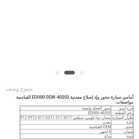
POLICY
منتوج وصف
أمامي سيارة محور وإذ إصلاح معدنية 40202-ED000 OEM القياسية
مواصفات:
جزء اسم:
محور العجلة واضعة
رقم القطعة:
40202-ED000
طراز السيارة:
نيسان تيدا بلوبيرد سيلفي Y12 VY12 G11 GZ11 C11 SC11
مادة:
معدن
حجم:
OEM القياسية
ضمان:
6 اشهر
عينة:
متاح