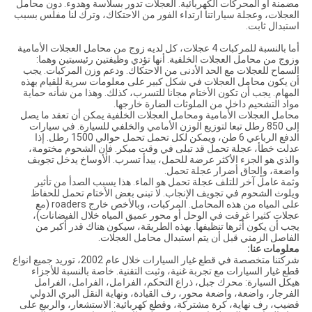
مضمنة أو المحركات الكهربائية. العجلات تدور بسلاسة وهدوء. دون محامل
العجلات، وعجلة سياراتنا ارتداء الفور من الاحتكاك، وترك لنا مفلس بسبب
استبدال ثابت.
أما بالنسبة للمركبات 4 عجلات، كل لديه زوج من محامل العجلات الأمامية
وزوج من محامل العجلات الخلفية. أنها تؤدي وظيفتين رئيسيتين وهما:
السماح للعجلات مع الحد الأدنى من الاحتكاك. ودعم وزن المركبات. يجب
أن يكون محامل العجلات في شكل كبير على معلومات سرية للقيام بهذه
المهام. يجب أن تكون الأختام مجانا للتسرب، كذلك. وهذا من شأنه حماية
مواد التشحيم داخل من الملوثات الضارة خارجها.
محامل العجلات الأمامية ومحامل العجلات الخلفية يمكن أن تعقد ما يصل
إلى 850 رطل تبعا لتوزيع الوزن الأمامي والخلفي للسيارة. في سيارات
الدفع الرباعي 6 طن، ويمكن لكل تحمل تحمل حوالي 1500 رطل. إذا
عدلت خطأ، عجلة تحمل قد تبلى في وقت مبكر. فإن الشحوم مختومة،
والذي هو الجزء الأكثر عرضة للحمل، يبدأ تسرب. الأوساخ يدخل تجويف
واضعة، وإلحاق أضرار عجلة تحمل.
وثمة عامل آخر للتلف عجلة تحمل هو الماء. هذا يسبب الصدأ من تأثير
ويلوث الشحوم في تجويف الإنجاب. لا تبنى بعض الأختام تحمل للحفاظ
على المياه من هذه المحامل. المركبات، وبالأخص خارج roaders (مع
عجلات كثيرا غرقت في الوحل أو محور عميق المياه خلال الفيضانات)،
يجب أن يكون أثرها تنظيفها. بهذه الطريقة، سيكون هناك قدر أكبر من
الفاصل الزمني قبل أن يتم استبدال محامل العجلات.
معلومات عنا:
شركتنا متخصصة في قطع غيار السيارات خلال عام 2002، توريد جميع انواع
قطع غيار السيارات مع تجربة غنية، وثبت التقنية. خاصة بالنسبة للأجزاء
هيكل السيارة: محرك جبل، ذراع التحكم، الفرامل، الفرامل، الفرامل
الفرجار، واضعة، واضعة محور، رف القيادة، ونهاية النقل البري الدولي
قضيب، رف نهاية، كرة مشتركة، وقطع كهربائية: الاستشعار، والربيع على