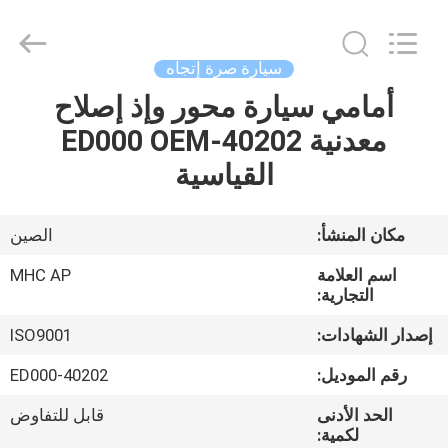
MHC
Linkway
Auto
Parts
Limited.
سيارة صرة إتجاه
All
Rights
Reserved.
أمامي سيارة محور وإذ إصلاح
الصفحة
معدنية 40202-ED000 OEM
الرئيسية
القياسية
منتجات
مكان المنشأ:
الصين
معلومات
اسم العلامة
MHC AP
عنا
التجارية:
إصدار الشهادات:
ISO9001
جولة
رقم الموديل:
40202-ED000
في
الحد الأدنى
قابل للتفاوض
المعمل
لكمية: