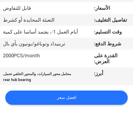
الأسعار:
قابل للتفاوض
مراقبة
تفاصيل التغليف:
التعبئة المحايدة أو كشرط
الجودة
وقت التسليم:
أيام العمل 1-، يعتمد أساسا على كمية
اتصل
شروط الدفع:
ترينيداد وتوباغو/يونيون بأي بال
بنا
القدرة على
2000PCS/month
العرض:
اطلب
أبرز:
,
محامل محور السيارات، والمحور الخلفي تحمل
rear hub bearing
اقتباس
افضل سعر
خريطة
الموقع
PRIVACY