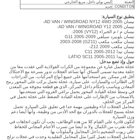
التعبئة:
كيس بولي داخل، مربع الخارجي
CONDITON:
جديد
ينطبق نوع السيارة:
نيسان AD VAN / WINGROAD NY12 4WD 2005-
نيسان AD VAN / WINGROAD Y12 2005-
نيسان م / م الخبراء (VY12) 2006-
نيسان بلوبيرد سيلفي G11 2005-2009
نيسان مكعب مكعب (GZ11) 2003-2008
نيسان مكعب Z12 2009-
نيسان تيدا C11 2005-2012
نيسان تيدا LATIO SC11 2005-2011
حول وإذ تضع مدخل:
عجلة تحمل عبارة عن مجموعة من الكرات الفولاذية التي عقدت معا من
حلقة معدنية تسمى السباق. أنها تساعد العجلات تدور بسرعة مع الاحتكاك
أقل قدر ممكن. يتم استخدامها على جميع أنواع المركبات، من الدراجات
إلى الطائرات والسيارات. على سيارة، عجلة تحمل يركب على المحور رمح
المعادن ويناسب بإحكام داخل المركز، الذي هو قطعة مجوفة من المعدن
في وسط عجلة القيادة. المحور يحمل براغي العروه التي تستخدمها
بالانسحاب من الإطارات على عجلة القيادة. الضغط على عجلة تحمل في
المركز من الخلف.
محامل العجلات أداء وظيفتين مهمة جدا في تعليق على السيارة. تحمل
عجلة يسمح للعجلات بالدوران مع الحد الأدنى من وظيفة، وأنها أيضا دعم
وزن السيارة.
لتكون قادرة على القيام كلا من هذه الوظائف، يجب أن تكون اتجاهات في
حالة تقترب من الكمال. ولا بد أيضا من تسرب الأختام المجاني للحفاظ
على زيوت التشحيم داخل المحامل والملوثات بها.
محامل العجلات تعمل كثيرا مثل المحامل التقليدية وجدت في عجلات تزلج