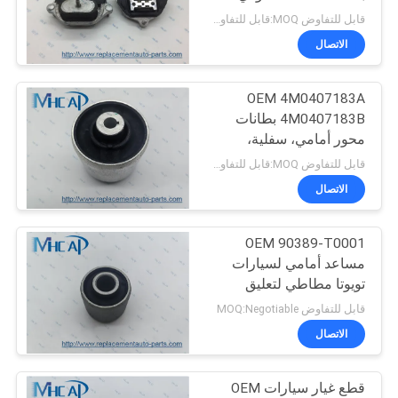
POLICY
قابل للتفاوض MOQ:قابل للتفاوض
الاتصال
269
قطع غيار السيارات
OEM 4M0407183A
4M0407183B بطانات
هوندا
محور أمامي، سفلية،
لتعليق خلفي لأودي
قابل للتفاوض MOQ:قابل للتفاوض
الاتصال
OEM 90389-T0001
13
مساعد أمامي لسيارات
تويوتا مطاطي لتعليق
أجزاء الجسم تلقائي
السيارة
قابل للتفاوض MOQ:Negotiable
الاتصال
قطع غيار سيارات OEM