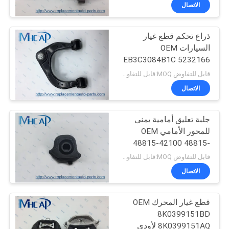
الاتصال
مراقبة
ذراع تحكم قطع غيار
الجودة
78
السيارات OEM
EB3C3084B1C 5232166
السيارات على مدار
اتصل
المحور الأمامي، اليمنى،
قابل للتفاوض MOQ:قابل للتفاوض
الساعة الربيع
العلوي فورد رينجر
بنا
الاتصال
جلبة تعليق أمامية يمنى
اطلب
للمحور الأمامي OEM
اقتباس
48815-42100 48815-
117
42120 لتويوتا
قابل للتفاوض MOQ:قابل للتفاوض
السيارات ملف
خريطة
الاتصال
الموقع
الإشعال
قطع غيار المحرك OEM
8K0399151BD
PRIVACY
8K0399151AQ لأودي