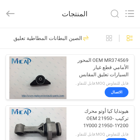
MHC
Linkway
Auto
المنتجات
Parts
Limited.
All
Rights
Reserved.
الصفحة
108
الصين البطانات المطاطية تعليق
الرئيسية
الأوكسجين السيارات
الاستشعار
OEM MR374569 المحور
منتجات
الأمامي قطع غيار
السيارات تعليق المقابس
معلومات
لميتسوبيشي
قابل للتفاوض MOQ:قابل للتفاوض
عنا
الاتصال
72
هيوندايا كيا أوتو محرك
جولة
تحويل نوافذ السيارات
تركيب OEM 21950-
في
1Y000 21950-1Y200
21950-1Y300
المعمل
قابل للتفاوض MOQ:قابل للتفاوض