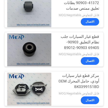
90903-41372 بطانات
تعليق ممتص صدمات
82
لتويوتا
قابل للتفاوض MOQ:Negotiable
الاتصال
السيارات فلتر الهواء
قطع غيار السيارات جلب
نظام التعليق 90903-
69405 90903-89012
لتويوتا
قابل للتفاوض MOQ:Negotiable
الاتصال
114
مركز قطع غيار سيارات
oil filter ذاتيّ
أودي، حامل المحرك OEM
8K0399151BD
8K0399151AQ
قابل للتفاوض MOQ:Negotiable
الاتصال