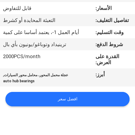
الأسعار:
قابل للتفاوض
مراقبة
تفاصيل التغليف:
التعبئة المحايدة أو كشرط
الجودة
وقت التسليم:
أيام العمل 1-، يعتمد أساسا على كمية
اتصل
شروط الدفع:
ترينيداد وتوباغو/يونيون بأي بال
بنا
القدرة على
2000PCS/month
العرض:
اطلب
أبرز:
,
عجلة محمل المحور، محامل محور السيارات
auto hub bearings
اقتباس
افضل سعر
خريطة
الموقع
PRIVACY