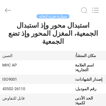
MHC
Linkway
Auto
Parts
Limited.
سيارة صرة إتجاه
All
Rights
Reserved.
استبدال محور وإذ استبدال
الصفحة
الجمعية، المغزل المحور وإذ تضع
الرئيسية
الجمعية
منتجات
مكان المنشأ:
الصين
معلومات
اسم العلامة
MHC AP
عنا
التجارية:
إصدار الشهادات:
ISO9001
جولة
رقم الموديل:
43502-26110
في
الحد الأدنى
قابل للتفاوض
المعمل
لكمية: