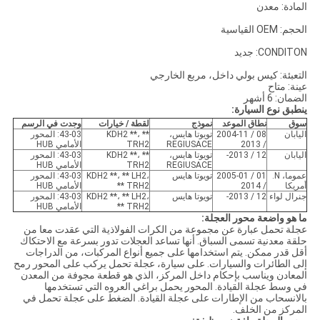
المادة: معدن
الحجم: OEM القياسية
CONDITON: جديد
التعبئة: كيس بولي داخل، مربع الخارجي
عينة: متاح
الضمان: 6 أشهر
ينطبق نوع السيارة:
سوق
نطاق الموعد
نموذج
لقطة / خيارات
وجدت في الرسم
اليابان
08 / 2004-11
تويوتا هايس،
KDH2 **، **
43-03: المحور
/ 2013
REGIUSACE
TRH2
الأمامي HUB
اليابان
12 / 2013-
تويوتا هايس،
KDH2 **، **
43-03: المحور
REGIUSACE
TRH2
الأمامي HUB
عموما، N.
01 / 2005-01
تويوتا هايس
KDH2 **، ** LH2،
43-03: المحور
أمريكا
/ 2014
TRH2 **
الأمامي HUB
جنرال لواء
12 / 2013-
تويوتا هايس
KDH2 **، ** LH2،
43-03: المحور
TRH2 **
الأمامي HUB
ما هو واضعة محور العجلة:
عجلة تحمل عبارة عن مجموعة من الكرات الفولاذية التي عقدت معا من
حلقة معدنية تسمى السباق. أنها تساعد العجلات تدور بسرعة مع الاحتكاك
أقل قدر ممكن. يتم استخدامها على جميع أنواع المركبات، من الدراجات
إلى الطائرات والسيارات. على سيارة، عجلة تحمل يركب على المحور رمح
المعادن ويناسب بإحكام داخل المركز، الذي هو قطعة مجوفة من المعدن
في وسط عجلة القيادة. المحور يحمل براغي العروه التي تستخدمها
بالانسحاب من الإطارات على عجلة القيادة. الضغط على عجلة تحمل في
المركز من الخلف.