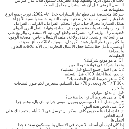
يجب أن يكون أثرها تنظيفها. بهذه الطريقة، سيكون هناك قدر أكبر من
الفاصل الزمني قبل أن يتم استبدال محامل العجلات.
معلومات عنا:
شركتنا متخصصة في قطع غيار السيارات خلال عام 2002، توريد جميع انواع
قطع غيار السيارات مع تجربة غنية، وثبت التقنية. خاصة بالنسبة للأجزاء
هيكل السيارة: محرك جبل، ذراع التحكم، الفرامل، الفرامل، الفرامل
الفرجار، واضعة، واضعة محور، رف القيادة، ونهاية النقل البري الدولي
قضيب، رف نهاية، كرة مشتركة، وقطع كهربائية: الاستشعار، والربيع على
مدار الساعة، والتبديل نافذة، ولاعة، ملف الإشعال، حاقن، مضخة الوقود،
والكثير من قطع الغيار هوندا أكورد ل، سيفيك، CRV، صالح، مدينة،
أوديسي. نأمل حقا يمكننا جعل الأعمال التجارية إلى الأبد علاقات التعاون
والصداقة.
التعليمات:
Q1: ما هو موقع شركتك؟
وتقع الشركة فى قوانغتشو، الصين:
Q2: هل اختبار جميع السلع قبل التسليم؟
ج: نعم، لدينا اختبار 100٪ قبل التسليم
Q3: ما هو شروط الدفع الخاصة بك؟
A: T / T 30٪ وديعة، و 70٪ قبل التسليم. سنعرض لكم صور المنتجات
والحزم
قبل ان تدفع التوازن.
Q4: ما هي شروط الدفع الخاصة بك؟
ج: نحن نقبل T / T، ويسترن يونيون، موني جرام، باي بال، وهلم جرا.
Q5: متى شحن هذه البنود؟
ج: عادة، إذا دينا مخزون كاف، يمكن ان ترسل في 1-2 أيام. يعتمد ذلك على
كمية الخاص.
اتصل بنا:
إذا كان لديك أي أسئلة، لا تتردد في الاتصال بنا. وسنكون سعداء جدا