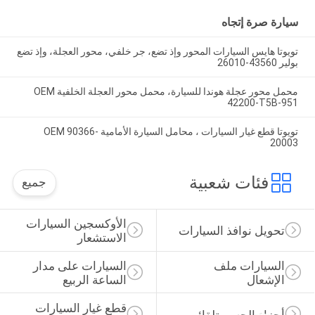
سيارة صرة إتجاه
تويوتا هايس السيارات المحور وإذ تضع، ​​جر خلفي، محور العجلة، وإذ تضع
بولير 43560-26010
محمل محور عجلة هوندا للسيارة، محمل محور العجلة الخلفية OEM
42200-T5B-951
تويوتا قطع غيار السيارات ، محامل السيارة الأمامية OEM 90366-
20003
فئات شعبية
جميع
الأوكسجين السيارات 
تحويل نوافذ السيارات
الاستشعار
السيارات ملف 
السيارات على مدار 
الإشعال
الساعة الربيع
قطع غيار السيارات 
أجزاء الجسم تلقائي