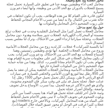
محور العجلة وإذ تضع وظيفة:
محامل كعب أداء وظيفتين مهمة جدا في تعليق على السيارة. تحمل عجلة
يسمح للعجلات بالدوران مع الحد الأدنى من وظيفة، وأنها أيضا دعم وزن
السيارة.
لتكون قادرة على القيام كلا من هذه الوظائف، يجب أن تكون اتجاهات في
حالة تقترب من الكمال. ولا بد أيضا من تسرب الأختام المجاني للحفاظ
على زيوت التشحيم داخل المحامل والملوثات بها.
حول وإذ تضع مدخل:
محامل العجلات تعمل كثيرا مثل المحامل التقليدية وجدت في عجلات تزلج
مضمنة أو المحركات الكهربائية. العجلات تدور بسلاسة وهدوء. دون محامل
العجلات، وعجلة سياراتنا ارتداء الفور من الاحتكاك، وترك لنا مفلس بسبب
استبدال ثابت.
أما بالنسبة للمركبات 4 عجلات، كل لديه زوج من محامل العجلات الأمامية
وزوج من محامل العجلات الخلفية. أنها تؤدي وظيفتين رئيسيتين وهما:
السماح للعجلات مع الحد الأدنى من الاحتكاك. ودعم وزن المركبات. يجب
أن يكون محامل العجلات في شكل كبير على معلومات سرية للقيام بهذه
المهام. يجب أن تكون الأختام مجانا للتسرب، كذلك. وهذا من شأنه حماية
مواد التشحيم داخل من الملوثات الضارة خارجها.
محامل العجلات الأمامية ومحامل العجلات الخلفية يمكن أن تعقد ما يصل
إلى 850 رطل تبعا لتوزيع الوزن الأمامي والخلفي للسيارة. في سيارات
الدفع الرباعي 6 طن، ويمكن لكل تحمل تحمل حوالي 1500 رطل. إذا
عدلت خطأ، عجلة تحمل قد تبلى في وقت مبكر. فإن الشحوم مختومة،
والذي هو الجزء الأكثر عرضة للحمل، يبدأ تسرب. الأوساخ يدخل تجويف
واضعة، وإلحاق أضرار عجلة تحمل.
وثمة عامل آخر للتلف عجلة تحمل هو الماء. هذا يسبب الصدأ من تأثير
ويلوث الشحوم في تجويف الإنجاب. لا تبنى بعض الأختام تحمل للحفاظ
على المياه من هذه المحامل. المركبات، وبالأخص خارج roaders (مع
عجلات كثيرا غرقت في الوحل أو محور عميق المياه خلال الفيضانات)،