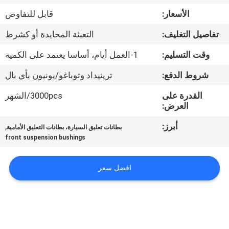
الأسعار:
قابل للتفاوض
مراقبة
تفاصيل التغليف:
التعبئة المحايدة أو كشرط
الجودة
وقت التسليم:
1-العمل أيام، أساسا يعتمد على الكمية
اتصل
شروط الدفع:
ترينيداد وتوباغو/يونيون بأي بال
بنا
القدرة على
3000pcs/الشهر
العرض:
اطلب
أبرز:
,
بطانات تعليق السيارة، بطانات التعليق الأمامية
front suspension bushings
اقتباس
افضل سعر
خريطة
الموقع
PRIVACY