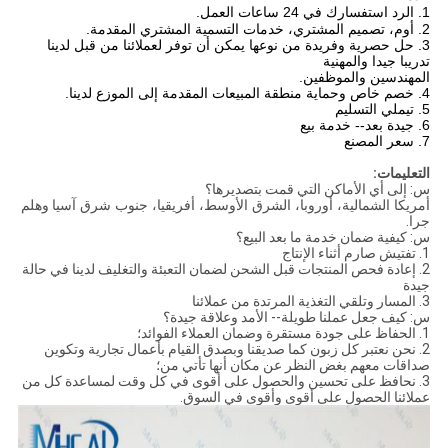
1. الرد استفسارك في 24 ساعات العمل.
2. أوم، تصميم المشتري، خدمات التسمية المشتري المقدمة.
3. حل حصرية وفريدة من نوعها يمكن أن توفر لعملائنا من قبل لدينا
تدريبا جيدا والمهنية
المهندسين والموظفين.
4. خصم خاص وحماية منطقة المبيعات المقدمة إلى الموزع لدينا.
5. تيملي التسليم
6. جيدة بعد-- خدمة بيع
7. سعر المصنع
التعليمات:
س: إلى أي الأماكن التي قمت بتصديرها؟
أمريكا الشمالية، أوروبا، الشرق الأوسط، أفريقيا، جنوب شرق آسيا
وهلم
جرا.
س: كيفية ضمان خدمة ما بعد البيع؟
1. تفتيش صارم أثناء الإنتاج
2. إعادة فحص المنتجات قبل الشحن لضمان التعبئة والتغليف لدينا في حالة
جيدة
3. المسار وتلقي التغذية المرتدة من عملائنا
س: كيف جعل عملنا طويلة-- الأمد وعلاقة جيدة؟
1. الحفاظ على جودة مستقرة وضمان العملاء الفوائد؛
2. نحن نعتبر كل زبون كما صديقنا وبصدق القيام بأعمال تجارية وتكوين
صداقات معهم بغض النظر عن مكان أنها تأتي من؛
3. نحافظ على تحسين والحصول على أقوى في كل وقت لمساعدة كل من
عملائنا الحصول على أقوى وأقوى في السوق.