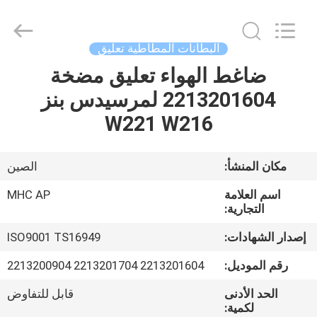
MHC
Linkway
Auto
Parts
Limited.
البطانات المطاطية تعليق
All
Rights
Reserved.
ضاغط الهواء تعليق مضخة
الصفحة
2213201604 لمرسيدس بنز
الرئيسية
W221 W216
منتجات
مكان المنشأ:
الصين
معلومات
اسم العلامة
MHC AP
عنا
التجارية:
إصدار الشهادات:
ISO9001 TS16949
جولة
رقم الموديل:
2213201604 2213201704 2213200904
في
الحد الأدنى
قابل للتفاوض
المعمل
لكمية: