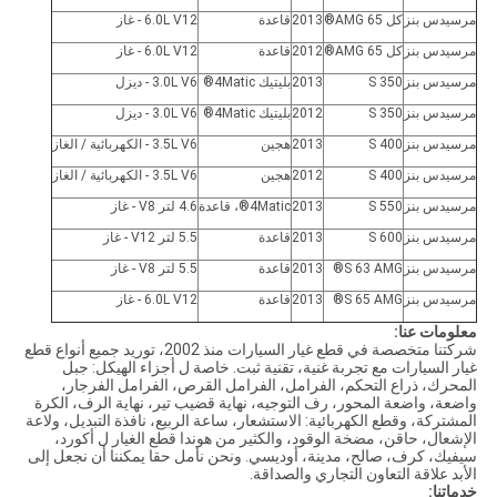
مرسيدس بنز
كل 65 AMG®
2013
قاعدة
6.0L V12 - غاز
مرسيدس بنز
كل 65 AMG®
2012
قاعدة
6.0L V12 - غاز
مرسيدس بنز
S 350
2013
بليتيك 4Matic®
3.0L V6 - ديزل
مرسيدس بنز
S 350
2012
بليتيك 4Matic®
3.0L V6 - ديزل
مرسيدس بنز
S 400
2013
هجين
3.5L V6 - الكهربائية / الغاز
مرسيدس بنز
S 400
2012
هجين
3.5L V6 - الكهربائية / الغاز
مرسيدس بنز
S 550
2013
4Matic®، قاعدة
4.6 لتر V8 - غاز
مرسيدس بنز
S 600
2013
قاعدة
5.5 لتر V12 - غاز
مرسيدس بنز
S 63 AMG®
2013
قاعدة
5.5 لتر V8 - غاز
مرسيدس بنز
S 65 AMG®
2013
قاعدة
6.0L V12 - غاز
معلومات عنا:
شركتنا متخصصة في قطع غيار السيارات منذ 2002، توريد جميع أنواع قطع
غيار السيارات مع تجربة غنية، تقنية ثبت. خاصة ل أجزاء الهيكل: جبل
المحرك، ذراع التحكم، الفرامل، الفرامل القرص، الفرامل الفرجار،
واضعة، واضعة المحور، رف التوجيه، نهاية قضيب تير، نهاية الرف، الكرة
المشتركة، وقطع الكهربائية: الاستشعار، ساعة الربيع، نافذة التبديل، ولاعة
الإشعال، حاقن، مضخة الوقود، والكثير من هوندا قطع الغيار ل أكورد،
سيفيك، كرف، صالح، مدينة، أوديسي. ونحن نأمل حقا يمكننا أن نجعل إلى
الأبد علاقة التعاون التجاري والصداقة.
خدماتنا: