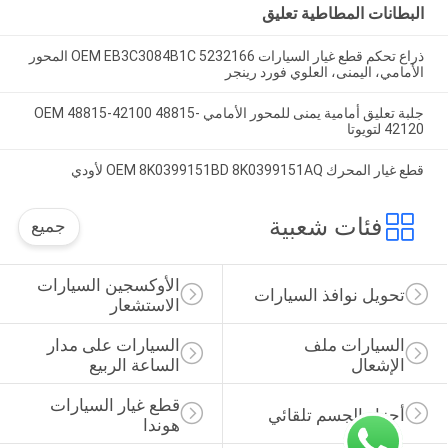
البطانات المطاطية تعليق
ذراع تحكم قطع غيار السيارات OEM EB3C3084B1C 5232166 المحور
الأمامي، اليمنى، العلوي فورد رينجر
جلبة تعليق أمامية يمنى للمحور الأمامي OEM 48815-42100 48815-
42120 لتويوتا
قطع غيار المحرك OEM 8K0399151BD 8K0399151AQ لأودي
فئات شعبية
جميع
الأوكسجين السيارات 
تحويل نوافذ السيارات
الاستشعار
السيارات ملف 
السيارات على مدار 
الإشعال
الساعة الربيع
قطع غيار السيارات 
أجزاء الجسم تلقائي
هوندا