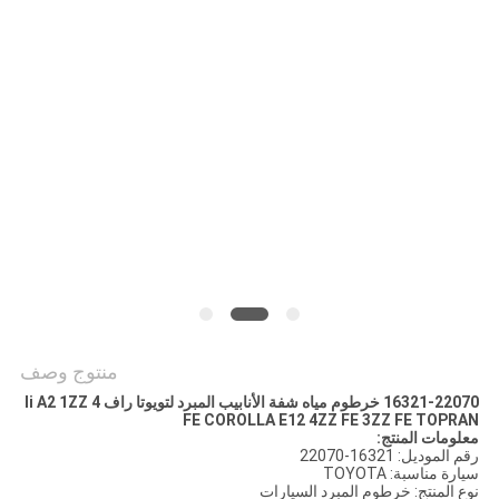
POLICY
منتوج وصف
16321-22070 خرطوم مياه شفة الأنابيب المبرد لتويوتا راف 4 Ii A2 1ZZ
FE COROLLA E12 4ZZ FE 3ZZ FE TOPRAN
معلومات المنتج:
رقم الموديل: 16321-22070
سيارة مناسبة: TOYOTA
نوع المنتج: خرطوم المبرد السيارات