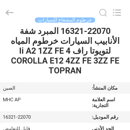
MHC
Linkway
Auto
Parts
Limited.
خرطوم المشعاع للسيارات
All
Rights
Reserved.
16321-22070 المبرد شفة
الصفحة
الأنابيب السيارات خرطوم المياه
الرئيسية
لتويوتا راف 4 Ii A2 1ZZ FE
منتجات
COROLLA E12 4ZZ FE 3ZZ FE
TOPRAN
معلومات
عنا
مكان المنشأ:
الصين
اسم العلامة
MHC AP
جولة
التجارية:
في
رقم الموديل:
16321-22070
المعمل
الحد الأدنى
قابل للتفاوض