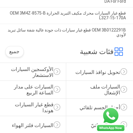
DA For Ford
قطع غيار السيارات محرك مكيف التبريد الحرارة OEM 3M4Z-8575-B
L327-15-170A
OEM 3B0122291B قطع غيار سيارات ذات جودة عالية شفة سائل تبريد
لأودي
فئات شعبية
جميع
الأوكسجين السيارات 
تحويل نوافذ السيارات
الاستشعار
السيارات ملف 
السيارات على مدار 
الإشعال
الساعة الربيع
قطع غيار السيارات 
أجزاء الجسم تلقائي
هوندا
Oil Filter ذاتيّ
السيارات فلتر الهواء