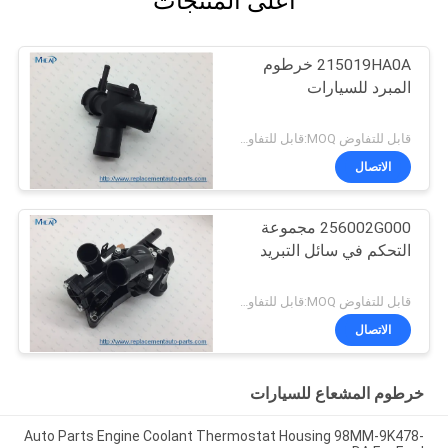
أعلى المنتجات
215019HA0A خرطوم
المبرد للسيارات
قابل للتفاوض MOQ:قابل للتفاوض
الاتصال
256002G000 مجموعة
التحكم في سائل التبريد
قابل للتفاوض MOQ:قابل للتفاوض
الاتصال
خرطوم المشعاع للسيارات
Auto Parts Engine Coolant Thermostat Housing 98MM-9K478-