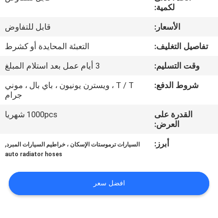
لكمية:
مراقبة
الأسعار:
قابل للتفاوض
الجودة
تفاصيل التغليف:
التعبئة المحايدة أو كشرط
وقت التسليم:
3 أيام عمل بعد استلام المبلغ
اتصل
بنا
شروط الدفع:
T / T ، ويسترن يونيون ، باي بال ، موني
جرام
القدرة على
1000pcs شهريا
اطلب
العرض:
اقتباس
أبرز:
,
السيارات ترموستات الإسكان ، خراطيم السيارات المبرد
auto radiator hoses
خريطة
الموقع
افضل سعر
PRIVACY