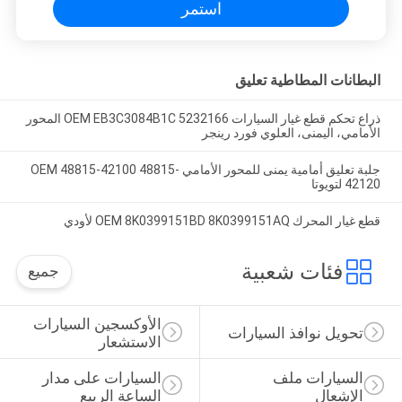
استمر
البطانات المطاطية تعليق
ذراع تحكم قطع غيار السيارات OEM EB3C3084B1C 5232166 المحور
الأمامي، اليمنى، العلوي فورد رينجر
جلبة تعليق أمامية يمنى للمحور الأمامي OEM 48815-42100 48815-
42120 لتويوتا
قطع غيار المحرك OEM 8K0399151BD 8K0399151AQ لأودي
فئات شعبية
جميع
الأوكسجين السيارات 
تحويل نوافذ السيارات
الاستشعار
السيارات ملف 
السيارات على مدار 
الإشعال
الساعة الربيع