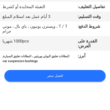
تفاصيل التغليف:
التعبئة المحايدة أو كشرط
مراقبة
وقت التسليم:
3 أيام عمل بعد استلام المبلغ
الجودة
شروط الدفع:
T / T ، ويسترن يونيون ، باي بال ، موني
جرام
اتصل
القدرة على
1000pcs شهريا
بنا
العرض:
أبرز:
,
البطانات تعليق البولي يوريثين ، البطانات تعليق السيارة
اطلب
car suspension bushings
اقتباس
افضل سعر
خريطة
الموقع
PRIVACY