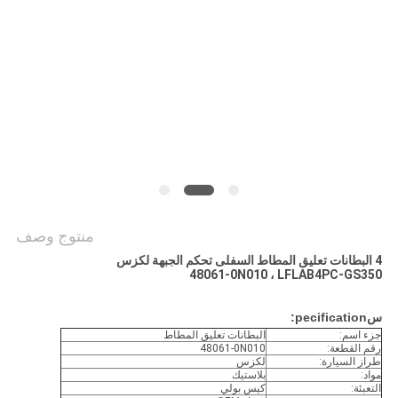
POLICY
منتوج وصف
4 البطانات تعليق المطاط السفلى تحكم الجبهة لكزس
48061-0N010 ، LFLAB4PC-GS350
س
pecification:
جزء اسم:
البطانات تعليق المطاط
رقم القطعة:
48061-0N010
طراز السيارة:
لكزس
مواد:
بلاستيك
التعبئة:
كيس بولي