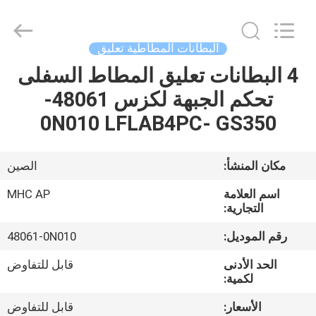
MHC
Linkway
Auto
Parts
Limited.
البطانات المطاطية تعليق
All
Rights
Reserved.
4 البطانات تعليق المطاط السفلى
الصفحة
تحكم الجبهة لكزس 48061-
الرئيسية
0N010 LFLAB4PC- GS350
منتجات
مكان المنشأ:
الصين
معلومات
اسم العلامة
MHC AP
عنا
التجارية:
رقم الموديل:
48061-0N010
جولة
الحد الأدنى
قابل للتفاوض
في
لكمية:
المعمل
الأسعار:
قابل للتفاوض