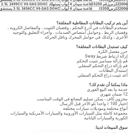
2006
لكزس
رقم IS250
قاعدة سيدان 4 أبواب
يستهلك 2.5L 2499CC V6 GAS DOHC بشكل طبيعي
2006
لكزس
IS350
قاعدة سيدان 4 أبواب
3.5L 3456CC V6 GAS DOHC يستنشق بشكل طبيعي
أين يتم تركيب البطانات المطاطية المعلقة؟
تستخدم البطانات في أذرع التحكم ، وقضبان التثبيت ، والمفاصل الكروية ،
وقضبان الربط ، وحوامل امتصاص الصدمات ، وأجزاء التعليق والتوجيه
الأخرى ، وكذلك في حوامل المحرك وناقل الحركة.
كيف تستبدل البطانات المعلقة؟
حرر مفصل الكرة.
إزالة ارتباط شريط Sway.
قم بإزالة مسامير تثبيت التحكم.
قم بإزالة ذراع التحكم السفلي.
استبدال البطانات.
أعد تثبيت ذراع التحكم السفلي.
ماذا يمكننا أن نقدم لك؟
خدمة ما بعد البيع الفوري
12 ضمان شهري
مخزون كاف ، يمكن تسليم البضائع في الوقت المناسب
اختبار 100 ٪ واحدا تلو الآخر قبل الإرسال.
أنواع مختلفة وموديلات سيارات مختلفة.
مجموعة كاملة مثل السيارات الأوروبية والسيارات الأمريكية والسيارات
الكورية والسيارات اليابانية.
سوق المبيعات لدينا: