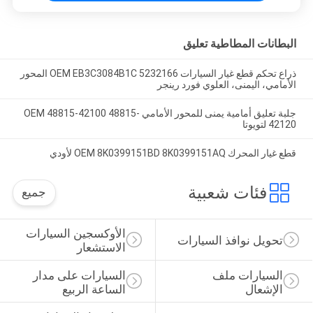
البطانات المطاطية تعليق
ذراع تحكم قطع غيار السيارات OEM EB3C3084B1C 5232166 المحور
الأمامي، اليمنى، العلوي فورد رينجر
جلبة تعليق أمامية يمنى للمحور الأمامي OEM 48815-42100 48815-
42120 لتويوتا
قطع غيار المحرك OEM 8K0399151BD 8K0399151AQ لأودي
فئات شعبية
جميع
الأوكسجين السيارات 
تحويل نوافذ السيارات
الاستشعار
السيارات ملف 
السيارات على مدار 
الإشعال
الساعة الربيع