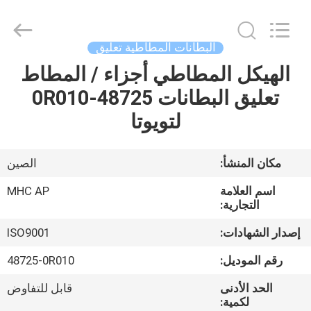
MHC
Linkway
Auto
Parts
Limited.
البطانات المطاطية تعليق
All
Rights
Reserved.
الهيكل المطاطي أجزاء / المطاط
الصفحة
تعليق البطانات 48725-0R010
الرئيسية
لتويوتا
منتجات
مكان المنشأ:
الصين
معلومات
اسم العلامة
MHC AP
عنا
التجارية:
إصدار الشهادات:
ISO9001
جولة
رقم الموديل:
48725-0R010
في
الحد الأدنى
قابل للتفاوض
المعمل
لكمية: