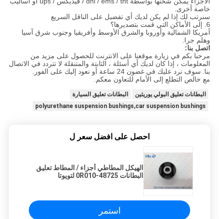
الأجزاء يمكن شحنها بواسطة dhl / ems / tnt / فيديكس / ups أو أساليب
خاصة أخرى.
سنرتب لك إذا لم يكن لديك أي تفضيل على الناقل السريع
6. إلى الأماكن التي قمت بتصديرها؟
أمريكا الشمالية وأوروبا والشرق الأوسط وأفريقيا وجنوب شرق آسيا
وهلم جرا.
اتصل بنا:
مرحبا بكم في زيارة موقعنا على الانترنت للحصول على مزيد من
المعلومات ، إذا كان لديك أي أسئلة ، الثابتة والمتنقلة لا تتردد في الاتصال
بنا.
سوف نرد عليك في غضون 24 ساعة أو نعود إليك على الفور.
مع خالص التطلع إلى الأمام للتعاون معكم.
البطانات تعليق البولي يوريثين
البطانات تعليق السيارة
polyurethane suspension bushings,car suspension bushings
احصل على افضل سعر ل
الهيكل المطاطي أجزاء / المطاط تعليق
البطانات 48725-0R010 لتويوتا
استمر