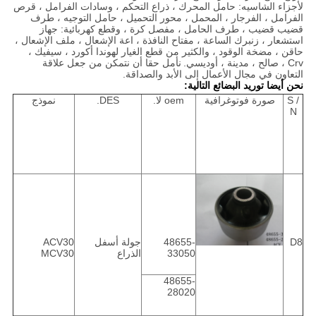
لأجزاء الشاسيه: حامل المحرك ، ذراع التحكم ، وسادات الفرامل ، قرص
الفرامل ، الفرجار ، المحمل ، محور التحميل ، حامل التوجيه ، طرف
قضيب قضيب ، طرف الحامل ، مفصل كرة ، وقطع كهربائية: جهاز
استشعار ، زنبرك الساعة ، مفتاح النافذة ، اعة الإشعال ، ملف الإشعال ،
حاقن ، مضخة الوقود ، والكثير من قطع الغيار لهوندا أكورد ، سيفيك ،
Crv ، صالح ، مدينة ، أوديسي.
نأمل حقا أن نتمكن من جعل علاقة
التعاون في مجال الأعمال إلى الأبد والصداقة.
نحن أيضا توريد البضائع التالية:
S /
صورة فوتوغرافية
oem لا.
DES.
نموذج
N
D8
48655-
جولة أسفل
ACV30
33050
الذراع
MCV30
48655-
28020