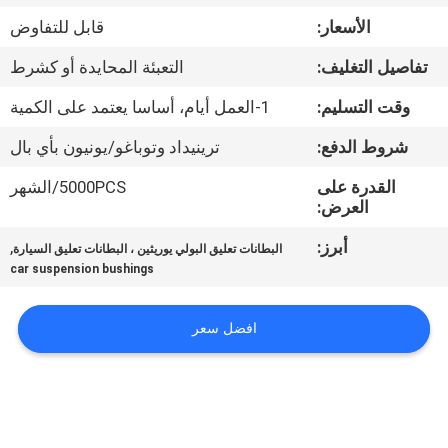
الأسعار:
قابل للتفاوض
مراقبة
تفاصيل التغليف:
التعبئة المحايدة أو كشرط
الجودة
وقت التسليم:
1-العمل أيام، أساسا يعتمد على الكمية
اتصل
شروط الدفع:
ترينيداد وتوباغو/يونيون بأي بال
بنا
القدرة على
5000PCS/الشهر
العرض:
اطلب
أبرز:
,
البطانات تعليق البولي يوريثين ، البطانات تعليق السيارة
car suspension bushings
اقتباس
افضل سعر
خريطة
الموقع
PRIVACY