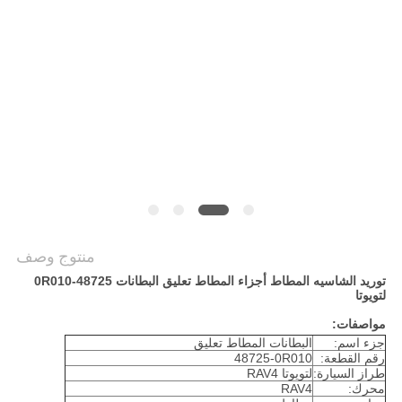
POLICY
منتوج وصف
توريد الشاسيه المطاط أجزاء المطاط تعليق البطانات 48725-0R010
لتويوتا
مواصفات:
جزء اسم:
البطانات المطاط تعليق
رقم القطعة:
48725-0R010
طراز السيارة:
لتويوتا RAV4
محرك:
RAV4