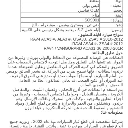
مواد:
مطاط
التعبئة:
كيس بولي
بحجم:
OEM قياسي
عينة:
متاح
شهادة:
ISO9001
دفع:
/ تي تي ، ويسترن يونيون ، مونيغرام ، الخ
توصيل:
أيام عمل 2-5 ، يعتمد بشكل رئيسي على الكمية.
نموذج سيارة قابلة للتطبيق:
RAV4 ACA3 #، ALA3 #، GSA33، ZSA3 # 2010-2012
RAV4 ASA4 #، ZSA4 # 2012-
RAV4 / VANGURARD ACA31،36 2008-201R
حول تعليق البطانة:
البطانات هي الوسائد المصنوعة من المطاط والبولي يوريثان وغيرها من
المواد.
يتم تثبيتها على التعليق ومفاصل التوجيه لامتصاص الصدمات على
الطريق والتحكم في كمية الحركة في المفاصل وتقليل الضوضاء.
عندما
ترتديه البطانات ، فإنها تسمح بمزيد من الحركة.
قد يشعر السائق بوميض
من أمام السيارة ، أو سماع أصوات صدع أو صدع على الطرق الوعرة ،
عند الدوران أو الكبح الصعب.
ﻗد ﯾﻌﺎﻧﻲ اﻟﺳﺎﺋﻘون أﯾﺿًﺎ ﻣن اﻟﺗﻌﺎﻣل
اﻟﺿﻌﯾف أو اﻟﺗوﺟﯾﮫ اﻟﺳﺎﺋب
يتم استخدام البطانات في أذرع التحكم ، وقضبان التثبيت ، والمفاصل
الكروية ، وقضبان التعادل ، وحوامل امتصاص الصدمات ، وغيرها من
أجزاء التعليق والتوجيه ، وكذلك في المحرك وناقلات الإرسال.
وهم
يرتدون ويتشققون من العمر والحرارة والتعرض لملح الطرق ومواد
التشحيم والضغوط الناجمة عن الحركة المتكررة وأعباء الوزن.
معلومات عنا:
شركتنا متخصصة في قطع غيار السيارات منذ عام 2002 ، وتوريد جميع
أنواع قطع غيار السيارات مع تجربة غنية ، وأثبتت التقنية.
خاصة بالنسبة