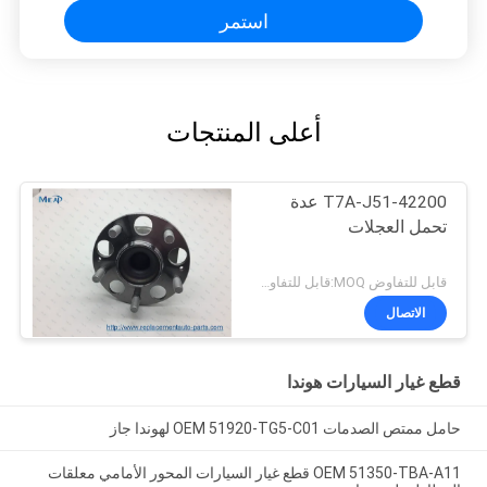
استمر
أعلى المنتجات
42200-T7A-J51 عدة
تحمل العجلات
قابل للتفاوض MOQ:قابل للتفاوض
الاتصال
قطع غيار السيارات هوندا
حامل ممتص الصدمات OEM 51920-TG5-C01 لهوندا جاز
OEM 51350-TBA-A11 قطع غيار السيارات المحور الأمامي معلقات