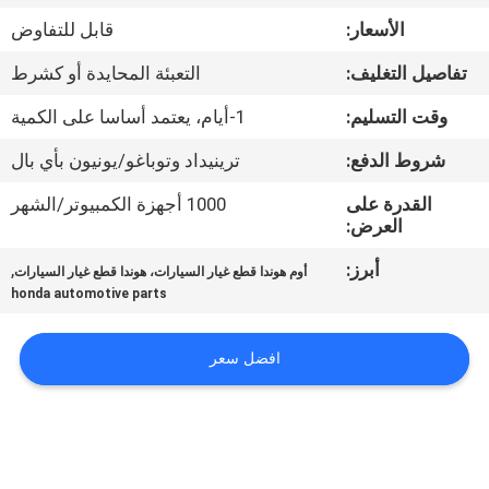
الأسعار:
قابل للتفاوض
مراقبة
تفاصيل التغليف:
التعبئة المحايدة أو كشرط
الجودة
وقت التسليم:
1-أيام، يعتمد أساسا على الكمية
اتصل
شروط الدفع:
ترينيداد وتوباغو/يونيون بأي بال
بنا
القدرة على
1000 أجهزة الكمبيوتر/الشهر
العرض:
اطلب
أبرز:
,
أوم هوندا قطع غيار السيارات، هوندا قطع غيار السيارات
honda automotive parts
اقتباس
افضل سعر
خريطة
الموقع
PRIVACY