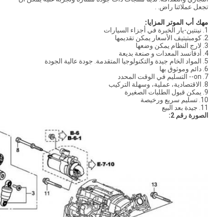
تجعل عملائنا راض. .
مهك أب الموتر المزايا:
1. نينتين-يار الخبرة في أجزاء السيارات
2. كومبتيتيف الأسعار يمكن تقديمها
3. لارج النظام يمكن وضعها
4. أدفانسد المعدات و صنعة بديعة
5. المواد الخام جيدة والتكنولوجيا المتقدمة. جودة عالية الجودة
6. دائم وموثوق بها
7. on-- التسليم في الوقت المحدد
8. الاقتصادية، عملية، وسهلة التركيب
9. يمكن قبول الطلبات الصغيرة
10. تسليم سريع ورخيصة
11. جيدة بعد البيع
الصورة رقم 2: