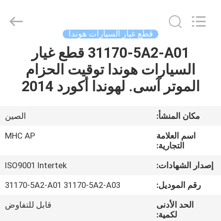
MHC
Linkway
Auto
Parts
Limited.
قطع غيار السيارات هوندا
All
Rights
Reserved.
31170-5A2-A01 قطع غيار
الصفحة
السيارات هوندا توقيت الحزام
الرئيسية
الموتر آسى. لهوندا أكورد 2014
منتجات
مكان المنشأ:
الصين
معلومات
اسم العلامة
MHC AP
عنا
التجارية:
إصدار الشهادات:
ISO9001 Intertek
جولة
رقم الموديل:
31170-5A2-A01 31170-5A2-A03
في
الحد الأدنى
قابل للتفاوض
المعمل
لكمية: