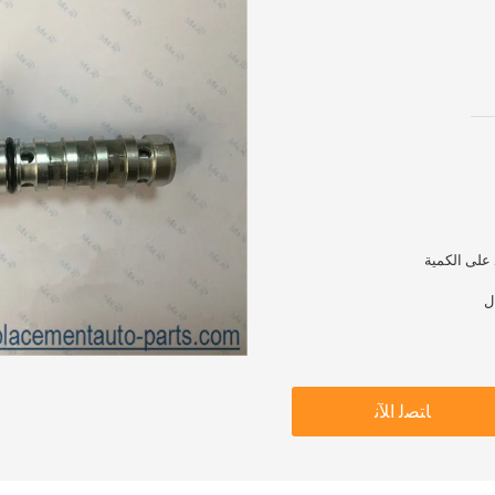
ﺎﺘﺼﻟ ﺍﻶﻧ