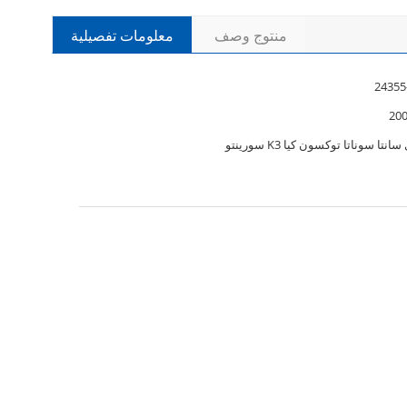
منتوج وصف
معلومات تفصيلية
200
نتا سوناتا توكسون كيا K3 سورينتو