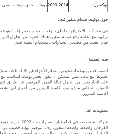
توكسون
2009-2014
دوهك - جدي، دوهك - مبي
حول توقيت صمام متغير فت:
في محركات الاحتراق الداخلي، توقيت صمام متغير (فت) هو عملية 
تركيبة مع أنظمة رفع صمام متغير. هناك العديد من الطرق التي ي
قيام العديد من مصنعي السيارات باستخدام أنظمة فت.
فت العملية:
أنظمة فت بسيطة لتشخيص. معظم الأجزاء غير قابلة للخدمة ولها
تغييرها. مع فت، فمن الممكن أن يكون تغيير توقيت لتتناسب مع 
على اتخاذ بعض من الحمل قبالة العمود المرفقي عن طريق فتح صم
الضباب الدخاني مما يسبب أكاسيد النيتروز مرة أخرى في مشعب ا
أكاسيد النيتروز.
معلومات عنا:
شركتنا متخصصة في
الفرجار، واضعة، واضعة المحور، رف التوجيه، نهاية قضيب تير، نه
الغيار ل أكورد، سيفيك، كرف، صالح، مدينة، أوديسي. ونحن نأمل ح