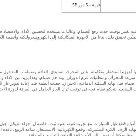
عربة - 5 دور 5P
تغيير توقيت حدث رفع الصمام، وغالبا ما يستخدم لتحسين الأداء، والاقتصاد في
مكن تحقيق ذلك، بدءا من الأجهزة الميكانيكية إلى الكهروهيدروليكيه وأنظمة الك
 أجهزة استشعار متكاملة. على المحرك التقليدي، العادم وصمامات المدخول مف
سرعة المحرك، ومتطلبات عزم الدوران، وتداخل صمام. وهذا يزيد من الأداء وال
ام قبل نهاية السكتة الدماغية الاحتراق. جعلت أنظمة فت إعادة تدوير غاز ا
لسحب. يتحكم نظام فت في توقيت ترك الغاز الخامل في الغرفة لدورة الاحتراق 
 قطع غيار السيارات منذ 2002، توريد جميع أنواع قطع غيار السيارات مع تجربة غنية، تقنية ثبت. خاصة ل
اية الرف، الكرة المشتركة، وقطع الكهربائية: الاستشعار، ساعة الربيع، نافذة ال
قا يمكننا أن نجعل إلى الأبد علاقة التعاون التجاري والصداقة.