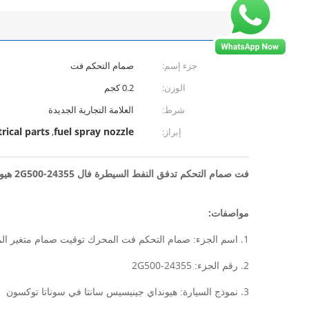
جزء إسم:
صمام التحكم فت
الوزن:
0.2 كجم
شرط:
العلامة التجارية الجديدة
trical parts
fuel spray nozzle
إبراز:
,
فت صمام التحكم تدفق النفط السيطرة فال 24355-2G500 هيونداي جينيسيس سانتا في سوناتا توكسون
مواصفات:
1.
صمام التحكم فت المحرك توقيت صمام متغير الم
اسم الجزء:
24355-2G500
2.
رقم الجزء:
3.
هيونداي جينيسيس سانتا في سوناتا توكسون
نموذج السيارة: