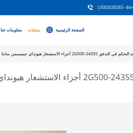
+86--150020302
الصفحة الرئيسية
منتجات
معلومات عنا
2-2G500 أجزاء الاستشعار هيونداي جينيسيس سانتا في سوناتا توكسون
النفط صمام التحكم في التدفق 24355-2G500 أج