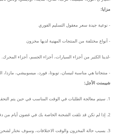
مزايا:
- نوعية جيدة سعر معقول التسليم الفوري
- أنواع مختلفة من المنتجات المهنية لديها مخزون
-لدينا الكثير من أجزاء السيارات، أجزاء الجسم، أجزاء المحرك. أ
- منتجاتنا هي مناسبة لنيسان، تويوتا، فورد، ميسوبيشي، مازدا، ال
شيبمنت الأجل:
1. سيتم معالجة الطلبات في الوقت المناسب في حين يتم التحقق من الدفع.
2. إذا لم تكن قد تلقت الشحنة الخاصة بك في غضون أيام من دفع 30، يرجى الاتصال بنا. فإننا سوف تتبع الشحنة ونعود اليكم في أقرب وقت ممكن مع الرد.
3. بسبب حالة المخزون والوقت الاختلافات، وسوف نختار لشحن البند الخاص في أقرب وقت ممكن.