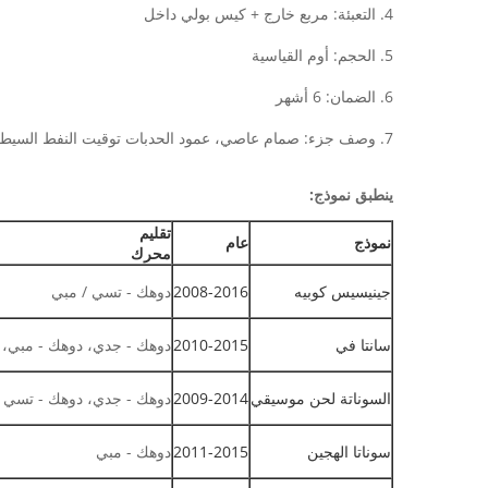
4. التعبئة: مربع خارج + كيس بولي داخل
5. الحجم: أوم القياسية
6. الضمان: 6 أشهر
7. وصف جزء: صمام عاصي، عمود الحدبات توقيت النفط السيطرة
ينطبق نموذج:
تقليم
نموذج
عام
محرك
جينيسيس كوبيه
2008-2016
دوهك - تسي / مبي
سانتا في
2010-2015
دوهك - جدي، دوهك - مبي، 
السوناتة لحن موسيقي
2009-2014
دوهك - جدي، دوهك - تسي 
سوناتا الهجين
2011-2015
دوهك - مبي