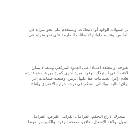
 استهلاك الوقود أو الانبعاثات. ويستخدم على نحو متزايد في
امليس. وتتسبب لوائح الانبعاثات الصارمة على نحو متزايد في
توحة أو مغلقة اعتمادا على العمود المرفقي ونمط لا يمكن
اقتصاد في استهلاك الوقود. ميزة أخرى كبيرة من فت هو قدرته
لعادم (إغر) الصمامات عفا عليها الزمن. وضعت صمامات إغر
التالية، وبالتالي التحكم في درجة حرارة الاحتراق وإنتاج
 أجزاء الهيكل: جبل المحرك، ذراع التحكم، الفرامل، الفرامل القرص، الفرامل
تبديل، ولاعة الإشعال، حاقن، مضخة الوقود، والكثير من هوندا