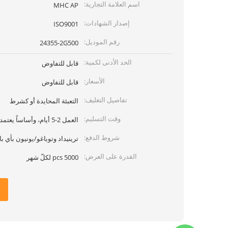
اسم العلامة التجارية:
MHC AP
إصدار الشهادات:
ISO9001
رقم الموديل:
24355-2G500
الحد الأدنى لكمية:
قابل للتفاوض
الأسعار:
قابل للتفاوض
تفاصيل التغليف:
التعبئة المحايدة أو كشرط
وقت التسليم:
العمل 2-5 أيام، وأساساً يعتمد على الكمية
شروط الدفع:
ترينيداد وتوباغو/يونيون بأي بال
القدرة على العرض:
5000 pcs لكلّ شهر