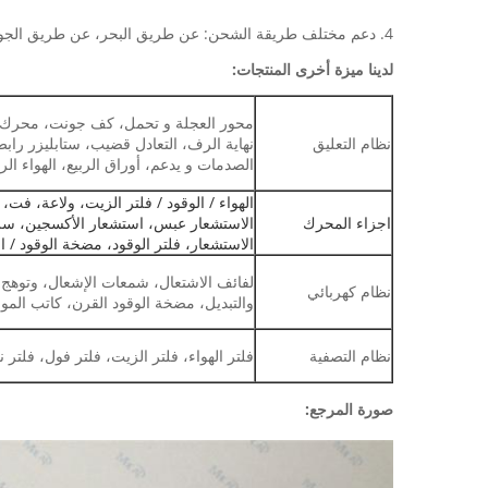
4. دعم مختلف طريقة الشحن: عن طريق البحر، عن طريق الجو، من خلال التعبير عن
لدينا ميزة أخرى المنتجات:
محور العجلة و تحمل، كف جونت، محرك رمح
نظام التعليق
نهاية الرف، التعادل قضيب، ستابليزر را
الصدمات و يدعم، أوراق الربيع، الهواء الرب
الهواء / الوقود / فلتر الزيت، ولاعة، فت،
اجزاء المحرك
الاستشعار عبس، استشعار الأكسجين، سرع
الاستشعار، فلتر الوقود، مضخة الوقود / الج
لفائف الاشتعال، شمعات الإشعال، وتوهج 
نظام كهربائي
والتبديل، مضخة الوقود القرن، كاتب المول
نظام التصفية
فلتر الهواء، فلتر الزيت، فلتر فول، فلتر 
صورة المرجع: