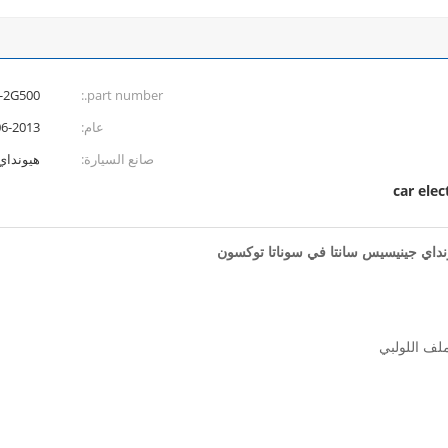
24355-2G500
part number.:
عام:
6-2013
صانع السيارة:
هيونداي سا
car elec
لف اللولبي