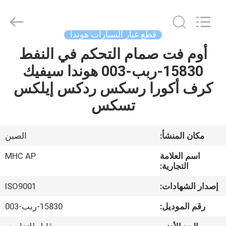
MHC
Linkway
Auto
Parts
Limited.
قطع غيار السيارات هوندا
All
Rights
Reserved.
أوم فت صمام التحكم في النفط
الصفحة
15830-ربب-003 هوندا سيفيك
الرئيسية
كرف أكورا رسكس ردكس إيلكس
منتجات
تسكس
معلومات
مكان المنشأ:
الصين
عنا
اسم العلامة
MHC AP
التجارية:
جولة
إصدار الشهادات:
ISO9001
في
رقم الموديل:
15830-ربب-003
المعمل