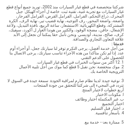
شركتنا متخصصة في قطع غيار السيارات منذ 2002، توريد جميع أنواع قطع
غيار السيارات مع تجربة غنية، تقنية ثبت. خاصة ل أجزاء الهيكل: جبل
المحرك، ذراع التحكم، الفرامل، الفرامل القرص، الفرامل الفرجار،
واضعة، واضعة المحور، رف التوجيه، نهاية قضيب تير، نهاية الرف، الكرة
المشتركة، وقطع الكهربائية: الاستشعار، ساعة الربيع، نافذة التبديل، ولاعة
الإشعال، حاقن، مضخة الوقود، والكثير من هوندا الغيار ل أكورد، سيفيك،
كرف، صالح، مدينة، أوديسي. ونحن نأمل حقا يمكننا أن نجعل إلى الأبد
علاقة التعاون التجاري والصداقة.
خدمتنا :
من أجل خدمة أفضل، يرجى التكرم توفر لنا سيارتك جعل، أو أجزاء أوم
عدد. إذا لم تكن متأكدا من هذه الأجزاء تناسب سيارتك، يرجى الاتصال بنا
للحصول على الدعم التقني.
1. 12 أكثر من سنوات الخبرات في قطع غيار السيارات.
2. موك منخفضة: نحن نقبل 5 قطع كما موك من أجل تلبية الأعمال
الترويجية الخاصة بك.
3. نوعية جيدة: لدينا نظام صارم لمراقبة الجودة. سمعة جيدة في السوق. لا
تتردد في المجيء إلى شركتنا للتحقق من جودة المنتجات.
أربع خطوات لاختبار المنتج.
ا. مكونات الاختبار
ب. غير المكتملة اختبار وظائف
اختبار التجميع
د. اختبار قبل التسليم.
4. بأسعار تنافسية.
5. ممتازة بعد-- خدمة بيع.