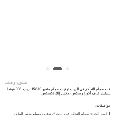
POLICY
منتوج وصف
فت صمام التحكم في الزيت توقيت صمام متغير 15830-ربب-003 هوندا
سيفيك كرف أكورا رسكس ردكس إلك تكسكس
مواصفات:
1.
اسم الجزء:
صمام التحكم فت المحرك توقيت صمام متغير الملف