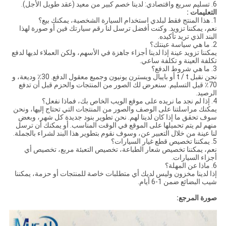
6. تسليم سريع واقتصادي: لدينا خصم كبير من معيد (عقد طويل الأجل).
التعليمات :
1. هذا المنتج فقط لبلدي استخدام السيارة الشخصية، يمكنك بيع؟
نعم، يمكننا تزويد. وكنت أفضل ترسل لنا رقم سيارتك فين أو صورة لهذا
البند الذي تريد تأكيده.
2. ما هي سياسة عينتك؟
يمكننا تزويد عينة إذا لدينا أجزاء جاهزة في الأسهم، ولكن العملاء لديها لدفع
تكلفة العينة و تكلفة ساعي.
3. ما هي شروط الدفع؟
نحن نقبل t / t أو بايبال ويسترن يونيون وجميع معقول الدفع. 30٪ وديعة، و
70٪ قبل التسليم. سنعرض لك الصور من المنتجات والحزم قبل أن تدفع
الرصيد.
4. إذا لم نجد ما نريده على موقع الويب الخاص بك، فماذا نفعل؟
يمكنك مراسلتنا على الوصف والصور من المنتجات التي تحتاج إليها، ونحن
سوف تحقق ما إذا كان لدينا لهم. نحن تطوير بنود جديدة كل شهر، وبعض
منهم لم يتم تحميلها على الموقع في الوقت المناسب. أو يمكنك أن ترسل
لنا عينة من خلال التعبير عن، وسوف نقوم بتطوير هذا البند لشراء بالجملة.
5. يمكننا تخصيص قطع غيار السيارات؟
نعم، يمكننا تخصيص شعار الطباعة، تخصيص التعبئة مربع، تخصيص أي
أجزاء السيارات.
6. ماذا عن المهلة؟
إذا لدينا مخزون وليس لديك أي متطلبات خاصة للمنتجات أو حزمة، يمكننا
شيب البضائع ضمن 1-6 أيام.
صورة المرجع: