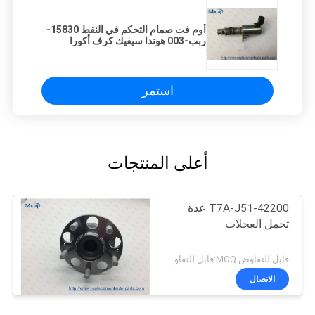
أوم فت صمام التحكم في النفط 15830-
ربب-003 هوندا سيفيك كرف أكورا
رسكس ردكس إيلكس تسكس
استمر
أعلى المنتجات
42200-T7A-J51 عدة
تحمل العجلات
قابل للتفاوض MOQ:قابل للتفاوض
الاتصال