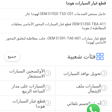
قطع غيار السيارات هوندا
حامل ممتص الصدمات OEM 51920-TG5-C01 لهوندا جاز
OEM 51350-TBA-A11 قطع غيار السيارات المحور الأمامي معلقات
المطاطية لـ هوندا
قطع غيار سيارات OEM 51391-TA0-A01، جلب مطاطية لتعليق المحور
الأمامي لهوندا
فئات شعبية
جميع
الأوكسجين السيارات 
تحويل نوافذ السيارات
الاستشعار
السيارات ملف 
السيارات على مدار 
الإشعال
الساعة الربيع
قطع غيار السيارات 
أجزاء الجسم تلقائي
هوندا