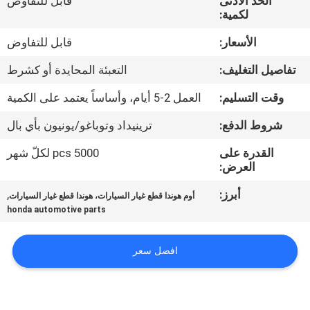
الحد الأدنى
قابل للتفاوض
لكمية:
مراقبة
الأسعار:
قابل للتفاوض
الجودة
تفاصيل التغليف:
التعبئة المحايدة أو كشرط
اتصل
وقت التسليم:
العمل 2-5 أيام، وأساساً يعتمد على الكمية
بنا
شروط الدفع:
ترينيداد وتوباغو/يونيون بأي بال
القدرة على
5000 pcs لكلّ شهر
اطلب
العرض:
اقتباس
أبرز:
,
أوم هوندا قطع غيار السيارات، هوندا قطع غيار السيارات
honda automotive parts
خريطة
افضل سعر
الموقع
PRIVACY