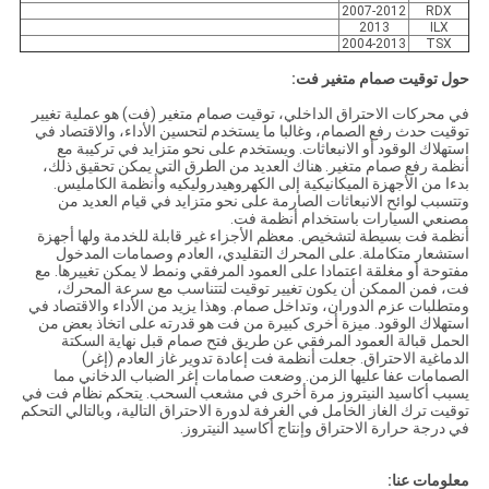
2007-2012
RDX
2013
ILX
2004-2013
TSX
حول توقيت صمام متغير فت:
في محركات الاحتراق الداخلي، توقيت صمام متغير (فت) هو عملية تغيير
توقيت حدث رفع الصمام، وغالبا ما يستخدم لتحسين الأداء، والاقتصاد في
استهلاك الوقود أو الانبعاثات. ويستخدم على نحو متزايد في تركيبة مع
أنظمة رفع صمام متغير. هناك العديد من الطرق التي يمكن تحقيق ذلك،
بدءا من الأجهزة الميكانيكية إلى الكهروهيدروليكيه وأنظمة الكامليس.
وتتسبب لوائح الانبعاثات الصارمة على نحو متزايد في قيام العديد من
مصنعي السيارات باستخدام أنظمة فت.
أنظمة فت بسيطة لتشخيص. معظم الأجزاء غير قابلة للخدمة ولها أجهزة
استشعار متكاملة. على المحرك التقليدي، العادم وصمامات المدخول
مفتوحة أو مغلقة اعتمادا على العمود المرفقي ونمط لا يمكن تغييرها. مع
فت، فمن الممكن أن يكون تغيير توقيت لتتناسب مع سرعة المحرك،
ومتطلبات عزم الدوران، وتداخل صمام. وهذا يزيد من الأداء والاقتصاد في
استهلاك الوقود. ميزة أخرى كبيرة من فت هو قدرته على اتخاذ بعض من
الحمل قبالة العمود المرفقي عن طريق فتح صمام قبل نهاية السكتة
الدماغية الاحتراق. جعلت أنظمة فت إعادة تدوير غاز العادم (إغر)
الصمامات عفا عليها الزمن. وضعت صمامات إغر الضباب الدخاني مما
يسبب أكاسيد النيتروز مرة أخرى في مشعب السحب. يتحكم نظام فت في
توقيت ترك الغاز الخامل في الغرفة لدورة الاحتراق التالية، وبالتالي التحكم
في درجة حرارة الاحتراق وإنتاج أكاسيد النيتروز.
معلومات عنا: