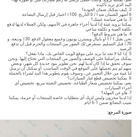
البند الذي تريد تأكيده.
2. كيف يمكنك ضمان الجودة؟
6 أشهر الضمان ضد b / l التاريخ. 100٪ اختبار قبل إرسال البضاعة.
3. ما هي سياسة عينتك؟
يمكننا تزويد عينة إذا لدينا أجزاء جاهزة في الأسهم، ولكن العملاء لديها لدفع
تكلفة العينة و تكلفة ساعي.
4. ما هي شروط الدفع؟
نحن نقبل t / t أو بايبال ويسترن يونيون وجميع معقول الدفع. 30٪ وديعة، و
70٪ قبل التسليم. سنعرض لك الصور من المنتجات والحزم قبل أن تدفع
الرصيد.
5. إذا كنا لا تجد ما نريد على موقع الويب الخاص بك، ماذا نفعل؟
يمكنك مراسلتنا على الوصف والصور من المنتجات التي تحتاج إليها، ونحن
سوف تحقق ما إذا كان لدينا لهم. نحن تطوير بنود جديدة كل شهر، وبعض
منهم لم يتم تحميلها على الموقع في الوقت المناسب. أو يمكنك أن ترسل
لنا عينة من خلال التعبير عن، وسوف نقوم بتطوير هذا البند لشراء بالجملة.
6. يمكننا تخصيص قطع غيار السيارات؟
نعم، يمكننا تخصيص شعار الطباعة، تخصيص التعبئة مربع، تخصيص أي
أجزاء السيارات.
7. هاو عن المهلة؟
إذا لدينا مخزون وليس لديك أي متطلبات خاصة للمنتجات أو حزمة، يمكننا
شيب البضائع ضمن 1-6 أيام.
صورة المرجع: