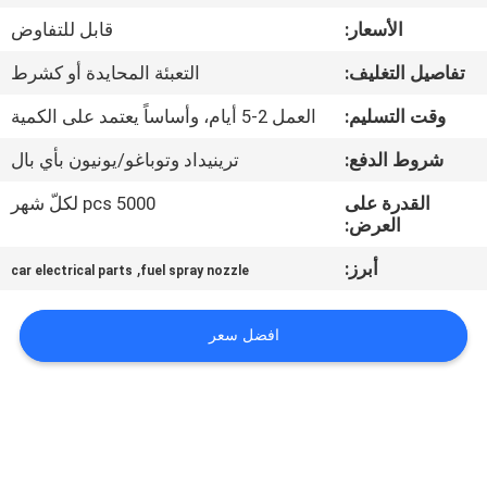
الأسعار:
قابل للتفاوض
مراقبة
تفاصيل التغليف:
التعبئة المحايدة أو كشرط
الجودة
وقت التسليم:
العمل 2-5 أيام، وأساساً يعتمد على الكمية
اتصل
شروط الدفع:
ترينيداد وتوباغو/يونيون بأي بال
بنا
القدرة على
5000 pcs لكلّ شهر
العرض:
اطلب
أبرز:
,
car electrical parts
fuel spray nozzle
اقتباس
افضل سعر
خريطة
الموقع
PRIVACY