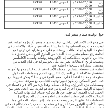
أوروبا،
10 / 1994-07 /
ليكسوس LS400
UCF20
عامة
2000
أوروبا،
08 / 2000-07 /
ليكسوس LS430
UCF30
عامة
2006
N. أميركا
10 / 1994-07 /
ليكسوس LS400
UCF20
2000
N. أميركا
08 / 2000-07 /
ليكسوس LS430
UCF30
2006
حول توقيت صمام متغير فت:
في محركات الاحتراق الداخلي، توقيت صمام متغير (فت) هو عملية تغيير
توقيت حدث رفع الصمام، وغالبا ما يستخدم لتحسين الأداء، والاقتصاد في
استهلاك الوقود أو الانبعاثات. ويستخدم على نحو متزايد في تركيبة مع
أنظمة رفع صمام متغير. هناك العديد من الطرق التي يمكن تحقيق ذلك،
بدءا من الأجهزة الميكانيكية إلى الكهروهيدروليكيه وأنظمة الكامليس.
وتتسبب لوائح الانبعاثات الصارمة على نحو متزايد في قيام العديد من
مصنعي السيارات باستخدام أنظمة فت.
أنظمة فت بسيطة لتشخيص. معظم الأجزاء غير قابلة للخدمة ولها أجهزة
استشعار متكاملة. على المحرك التقليدي، العادم وصمامات المدخول
مفتوحة أو مغلقة اعتمادا على العمود المرفقي ونمط لا يمكن تغييرها. مع
فت، فمن الممكن أن يكون تغيير توقيت لتتناسب مع سرعة المحرك،
ومتطلبات عزم الدوران، وتداخل صمام. وهذا يزيد من الأداء والاقتصاد في
استهلاك الوقود. ميزة أخرى كبيرة من فت هو قدرته على اتخاذ بعض من
الحمل قبالة العمود المرفقي عن طريق فتح صمام قبل نهاية السكتة
الدماغية الاحتراق. جعلت أنظمة فت إعادة تدوير غاز العادم (إغر)
الصمامات عفا عليها الزمن. وضعت صمامات إغر الضباب الدخاني مما
يسبب أكاسيد النيتروز مرة أخرى في مشعب السحب. يتحكم نظام فت في
توقيت ترك الغاز الخامل في الغرفة لدورة الاحتراق التالية، وبالتالي التحكم