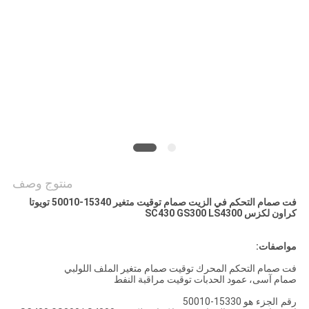
POLICY
منتوج وصف
فت صمام التحكم في الزيت صمام توقيت متغير 15340-50010 تويوتا
كراون لكزس SC430 GS300 LS4300
مواصفات:
فت صمام التحكم المحرك توقيت صمام متغير الملف اللولبي
صمام آسى، عمود الحدبات توقيت مراقبة النفط
رقم الجزء هو
15330-50010