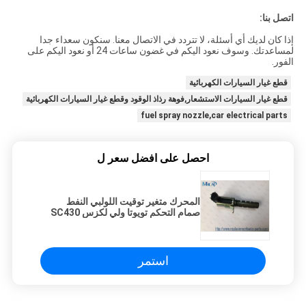
اتصل بنا:
إذا كان لديك أي أسئلة، لا تتردد في الاتصال معنا. سنكون سعداء جدا
لمساعدتك. وسوف نعود اليكم في غضون ساعات 24 أو نعود اليكم على
الفور.
قطع غيار السيارات الكهربائية
قطع غيار السيارات الاستشعار,فوهة رذاذ الوقود وقطع غيار السيارات الكهربائية
fuel spray nozzle,car electrical parts
احصل على افضل سعر ل
المحرك متغير توقيت اللولبي النفط
صمام التحكم تويوتا ولي لكزس SC430
GS300 LS4300
استمر