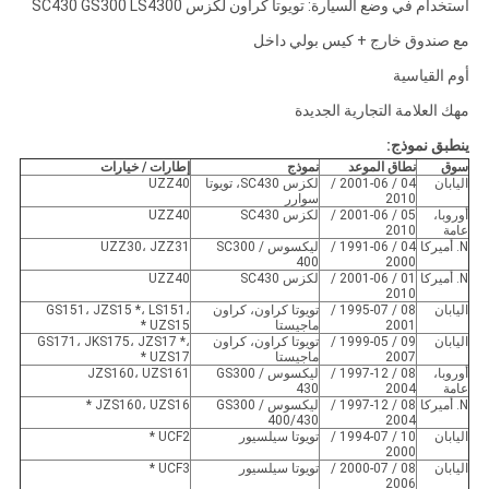
استخدام في وضع السيارة: تويوتا كراون لكزس SC430 GS300 LS4300
مع صندوق خارج + كيس بولي داخل
أوم القياسية
مهك العلامة التجارية الجديدة
ينطبق نموذج:
سوق
نطاق الموعد
نموذج
إطارات / خيارات
اليابان
04 / 2001-06 /
لكزس SC430، تويوتا
UZZ40
2010
سوارر
أوروبا،
05 / 2001-06 /
لكزس SC430
UZZ40
عامة
2010
N. أميركا
04 / 1991-06 /
ليكسوس SC300 /
UZZ30، JZZ31
400
2000
N. أميركا
01 / 2001-06 /
لكزس SC430
UZZ40
2010
اليابان
08 / 1995-07 /
تويوتا كراون، كراون
GS151، JZS15 *، LS151،
2001
ماجيستا
UZS15 *
اليابان
09 / 1999-05 /
تويوتا كراون، كراون
GS171، JKS175، JZS17 *،
2007
ماجيستا
UZS17 *
أوروبا،
08 / 1997-12 /
ليكسوس GS300 /
JZS160، UZS161
عامة
2004
430
N. أميركا
08 / 1997-12 /
ليكسوس GS300 /
JZS160، UZS16 *
400/430
2004
اليابان
10 / 1994-07 /
تويوتا سيلسيور
UCF2 *
2000
اليابان
08 / 2000-07 /
تويوتا سيلسيور
UCF3 *
2006