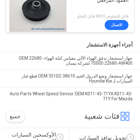
العمود المرفقي
قابل للتفاوض MOQ:قابل للتفاوض
الاتصال
أجزاء أجهزة الاستشعار
جهاز استشعار تدفق الهواء الآلي مقياس كتلة الهواء OEM 22680-
7S000 22680-AW400 لشركة نيسان
جهاز استشعار وضع الدرول الجيد OEM 35102-38610 قطع غيار
السيارات لـ Hyundai Kia
Auto Parts Wheel Speed Sensor OEM K011-43-71YA K011-43-
71Y For Mazda
فئات شعبية
جميع
الأوكسجين السيارات 
تحويل نوافذ السيارات