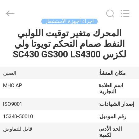
MHC
Linkway
Auto
Parts
Limited.
أجزاء أجهزة الاستشعار
All
Rights
Reserved.
المحرك متغير توقيت اللولبي
الصفحة
النفط صمام التحكم تويوتا ولي
الرئيسية
لكزس SC430 GS300 LS4300
منتجات
مكان المنشأ:
الصين
معلومات
اسم العلامة
MHC AP
عنا
التجارية:
إصدار الشهادات:
ISO9001
جولة
رقم الموديل:
15340-50010
في
الحد الأدنى
قابل للتفاوض
المعمل
لكمية: