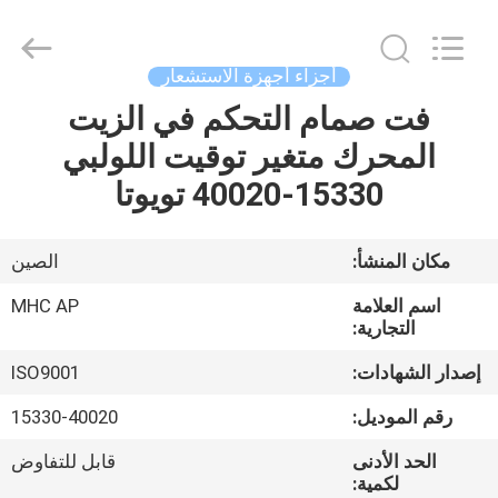
MHC
Linkway
Auto
Parts
Limited.
أجزاء أجهزة الاستشعار
All
Rights
Reserved.
فت صمام التحكم في الزيت
الصفحة
المحرك متغير توقيت اللولبي
الرئيسية
15330-40020 تويوتا
منتجات
مكان المنشأ:
الصين
معلومات
اسم العلامة
MHC AP
عنا
التجارية:
إصدار الشهادات:
ISO9001
جولة
رقم الموديل:
15330-40020
في
الحد الأدنى
قابل للتفاوض
المعمل
لكمية: