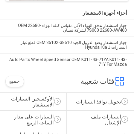
أجزاء أجهزة الاستشعار
جهاز استشعار تدفق الهواء الآلي مقياس كتلة الهواء OEM 22680-
7S000 22680-AW400 لشركة نيسان
جهاز استشعار وضع الدرول الجيد OEM 35102-38610 قطع غيار
السيارات لـ Hyundai Kia
Auto Parts Wheel Speed Sensor OEM K011-43-71YA K011-43-
71Y For Mazda
فئات شعبية
جميع
الأوكسجين السيارات 
تحويل نوافذ السيارات
الاستشعار
السيارات ملف 
السيارات على مدار 
الإشعال
الساعة الربيع