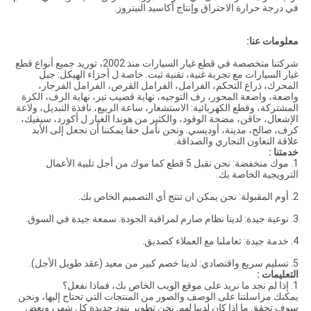
في درجة حرارة الاحتراق وإنتاج أكاسيد النيتروز.
معلومات عنا:
شركتنا متخصصة في قطع غيار السيارات منذ 2002، توريد جميع أنواع قطع
غيار السيارات مع تجربة غنية، تقنية ثبت. خاصة ل أجزاء الهيكل: جبل
المحرك، ذراع التحكم، الفرامل، الفرامل القرص، الفرامل الفرجار،
واضعة، واضعة المحور، رف التوجيه، نهاية قضيب تير، نهاية الرف، الكرة
المشتركة، وقطع الكهربائية: الاستشعار، ساعة الربيع، نافذة التبديل، ولاعة
الإشعال، حاقن، مضخة الوقود، والكثير من هوندا الغيار ل أكورد، سيفيك،
كرف، صالح، مدينة، أوديسي. ونحن نأمل حقا يمكننا أن نجعل إلى الأبد
علاقة التعاون التجاري والصداقة.
خدمتنا :
1. موك منخفضة: نحن نقبل 5 قطع كما موك من أجل تلبية الأعمال
الترويجية الخاصة بك.
2. أوم المقبولة: نحن يمكن ان تنتج أي التصميم الخاص بك.
3. نوعية جيدة: لدينا نظام صارم لمراقبة الجودة. سمعة جيدة في السوق.
4. خدمة جيدة: تعاملنا مع العملاء كصديق.
5. تسليم سريع واقتصادي: لدينا خصم كبير من معيد (عقد طويل الأجل).
التعليمات :
1. إذا لم نجد ما نريد على موقع الويب الخاص بك، فماذا نفعل؟
يمكنك مراسلتنا على الوصف والصور من المنتجات التي تحتاج إليها، ونحن
سوف تحقق ما إذا كان لدينا لهم. نحن تطوير بنود جديدة كل شهر، وبعض