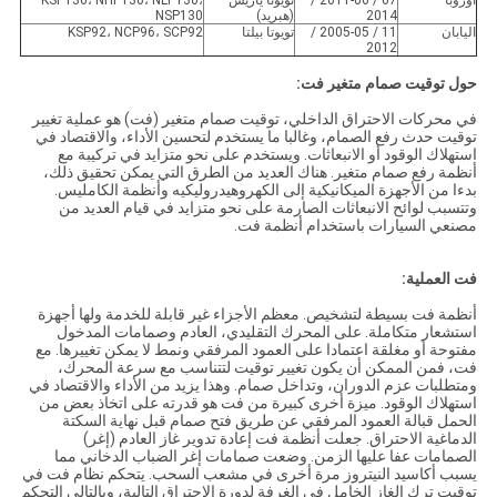
أوروبا
07 / 2011-06 /
تويوتا ياريس
KSP130، NHP130، NLP130،
2014
(هبريد)
NSP130
اليابان
11 / 2005-05 /
تويوتا بيلتا
KSP92، NCP96، SCP92
2012
حول توقيت صمام متغير فت:
في محركات الاحتراق الداخلي، توقيت صمام متغير (فت) هو عملية تغيير
توقيت حدث رفع الصمام، وغالبا ما يستخدم لتحسين الأداء، والاقتصاد في
استهلاك الوقود أو الانبعاثات. ويستخدم على نحو متزايد في تركيبة مع
أنظمة رفع صمام متغير. هناك العديد من الطرق التي يمكن تحقيق ذلك،
بدءا من الأجهزة الميكانيكية إلى الكهروهيدروليكيه وأنظمة الكامليس.
وتتسبب لوائح الانبعاثات الصارمة على نحو متزايد في قيام العديد من
مصنعي السيارات باستخدام أنظمة فت.
فت العملية:
أنظمة فت بسيطة لتشخيص. معظم الأجزاء غير قابلة للخدمة ولها أجهزة
استشعار متكاملة. على المحرك التقليدي، العادم وصمامات المدخول
مفتوحة أو مغلقة اعتمادا على العمود المرفقي ونمط لا يمكن تغييرها. مع
فت، فمن الممكن أن يكون تغيير توقيت لتتناسب مع سرعة المحرك،
ومتطلبات عزم الدوران، وتداخل صمام. وهذا يزيد من الأداء والاقتصاد في
استهلاك الوقود. ميزة أخرى كبيرة من فت هو قدرته على اتخاذ بعض من
الحمل قبالة العمود المرفقي عن طريق فتح صمام قبل نهاية السكتة
الدماغية الاحتراق. جعلت أنظمة فت إعادة تدوير غاز العادم (إغر)
الصمامات عفا عليها الزمن. وضعت صمامات إغر الضباب الدخاني مما
يسبب أكاسيد النيتروز مرة أخرى في مشعب السحب. يتحكم نظام فت في
توقيت ترك الغاز الخامل في الغرفة لدورة الاحتراق التالية، وبالتالي التحكم