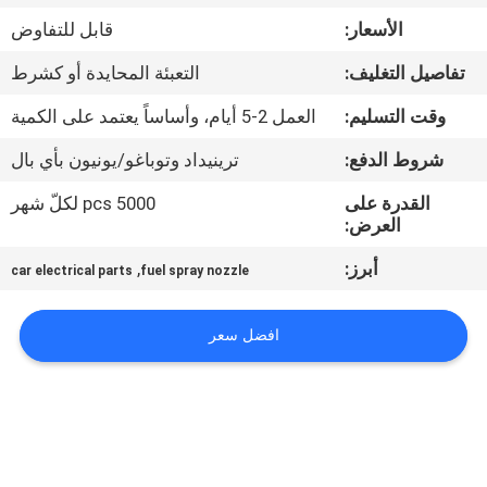
الأسعار:
قابل للتفاوض
مراقبة
تفاصيل التغليف:
التعبئة المحايدة أو كشرط
الجودة
وقت التسليم:
العمل 2-5 أيام، وأساساً يعتمد على الكمية
اتصل
شروط الدفع:
ترينيداد وتوباغو/يونيون بأي بال
بنا
القدرة على
5000 pcs لكلّ شهر
العرض:
اطلب
أبرز:
,
car electrical parts
fuel spray nozzle
اقتباس
افضل سعر
خريطة
الموقع
PRIVACY