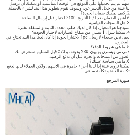
منهم لم يتم تحميلها على الموقع في الوقت المناسب. أو يمكنك أن ترسل
لنا عينة من خلال التعبير عن، وسوف نقوم بتطوير هذا البند لشراء بالجملة.
2. كيف يمكنك ضمان الجودة؟
6 أشهر الضمان ضد b / l التاريخ. 100٪ اختبار قبل إرسال البضاعة.
3. هل المنتجات القياسية
نموذجنا هو المعيار، إذا كان لديك طلب محدد، الثابتة والمتنقلة تخبرنا.
4. يمكننا شراء 1 بيسي من منفاخ السيارات لاختبار الجودة؟
نعم، نحن سعداء لارسال 1pc لاختبار الجودة إذا كان لدينا هذا البند تحتاج في
المخزون.
5. ما هي شروط الدفع؟
/ تي تي ويسترن يونيون. 30٪ وديعة، و 70٪ قبل التسليم. سنعرض لك
الصور من المنتجات والحزم قبل أن تدفع الرصيد.
6. ما هي سياسة عينتك؟
يمكننا تزويد عينة إذا لدينا أجزاء جاهزة في الأسهم، ولكن العملاء لديها لدفع
تكلفة العينة و تكلفة ساعي.
صورة المرجع: