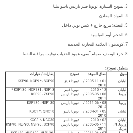
3.
نموذج السيارة:
تويوتا فيتز ياريس باسو بيلتا
4. المواد: المعادن
5. التعبئة: مربع خارج + كيس بولي داخل
6. الحجم: أوم القياسية
7. كونديتون: العلامة التجارية الجديدة
8. جزء الوصف: صمام آسى، عمود الحدبات توقيت مراقبة النفط
ينطبق نموذج:
سوق
نطاق الموعد
نموذج
إطارات / خيارات
اليابان
01 / 2005-11 /
تويوتا فيتز
KSP90، NCP9 *، SCP90
2010
اليابان
12 / 2010-
تويوتا فيتز
KSP130، NCP131، NSP13 *
أوروبا
08 / 2005-05 /
تويوتا ياريس
KSP90، ZSP90
2011
أوروبا
08 / 2011-06 /
تويوتا ياريس
KSP130، NSP130
2014
اليابان
05 / 2004-01 /
تويوتا باسو
KGC1 *، QNC10
2010
اليابان
02 / 2010-
تويوتا باسو
KGC3 *، NGC30
أوروبا، N.،
11 / 2005-06 /
تويوتا ياريس
KSP90، NLP90، NSP90، SCP90
أمريكا
2011