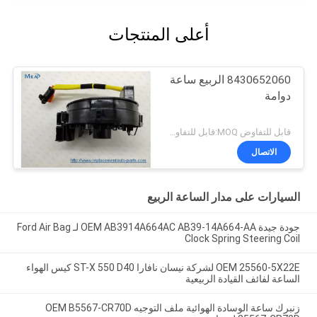
أعلى المنتجات
8430652060 الربيع ساعة
دوامة
قابل للتفاوض MOQ:قابل للتفاوض
الاتصال
السيارات على مدار الساعة الربيع
جودة جيدة OEM AB3914A664AC AB39-14A664-AA لـ Ford Air Bag
Clock Spring Steering Coil
OEM 25560-5X22E لشركة نيسان نافارا ST-X 550 D40 كيس الهواء
الساعة لفائف القيادة الربيعية
زنبرك ساعة الوسادة الهوائية ملف التوجيه OEM B5567-CR70D