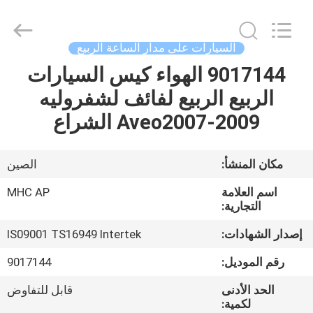
MHC
Linkway
Auto
Parts
Limited.
السيارات على مدار الساعة الربيع
All
Rights
Reserved.
9017144 الهواء كيس السيارات
الصفحة
الربيع الربيع لفائف لشفروليه
الرئيسية
Aveo2007-2009 الشراع
منتجات
مكان المنشأ:
الصين
معلومات
اسم العلامة
MHC AP
عنا
التجارية:
إصدار الشهادات:
IS09001 TS16949 Intertek
جولة
رقم الموديل:
9017144
في
الحد الأدنى
قابل للتفاوض
المعمل
لكمية: