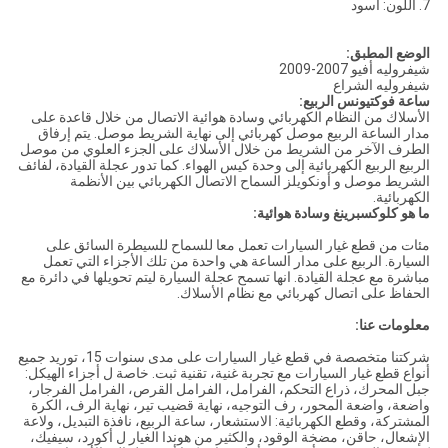
7. اللون: أسود
الوضع المطبق:
شيفروليه أفيو 2007-2009
شيفروليه الشراع
ساعة فوكتيونس الربيع:
الأسلاك من النظام الكهربائي وسادة هوائية الاتصال من خلال قاعدة على
مدار الساعة الربيع موصل كهربائي إلى نهاية الشريط موصل. يتم إرفاق
الطرف الآخر من الشريط من خلال الأسلاك على الجزء العلوي من موصل
الربيع الربيع الكهربائية إلى وحدة كيس الهواء. كما تدور عجلة القيادة، لفائف
الشريط موصل و أونكويلز السماح الاتصال الكهربائي بين الأنظمة
الكهربائية.
ما هو كلوكسبرينغ وسادة هوائية:
مئات من قطع غيار السيارات تعمل معا للسماح للسيطرة السائق على
السيارة.
الربيع على مدار الساعة هي واحدة من تلك الأجزاء التي تعمل
مباشرة مع عجلة القيادة.
انها تسمح عجلة السيارة ليتم تحويلها في دائرة مع
الحفاظ على اتصال كهربائي مع نظام الأسلاك.
معلومات عنا:
شركتنا متخصصة في قطع غيار السيارات على مدى سنوات 15، توريد جميع
أنواع قطع غيار السيارات مع تجربة غنية، تقنية ثبت. خاصة ل أجزاء الهيكل:
جبل المحرك، ذراع التحكم، الفرامل، الفرامل القرص، الفرامل الفرجار،
واضعة، واضعة المحور، رف التوجيه، نهاية قضيب تير، نهاية الرف، الكرة
المشتركة، وقطع الكهربائية: الاستشعار، ساعة الربيع، نافذة التبديل، ولاعة
الإشعال، حاقن، مضخة الوقود، والكثير من هوندا الغيار ل أكورد، سيفيك،