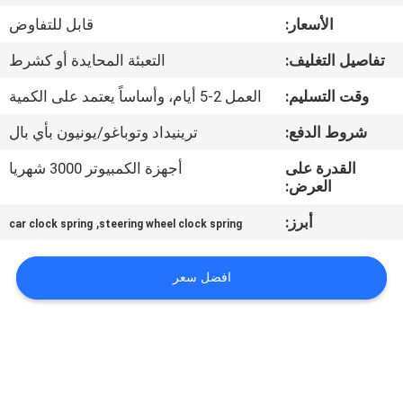
الأسعار:
قابل للتفاوض
مراقبة
تفاصيل التغليف:
التعبئة المحايدة أو كشرط
الجودة
وقت التسليم:
العمل 2-5 أيام، وأساساً يعتمد على الكمية
اتصل
شروط الدفع:
ترينيداد وتوباغو/يونيون بأي بال
بنا
القدرة على
أجهزة الكمبيوتر 3000 شهريا
العرض:
اطلب
أبرز:
,
car clock spring
steering wheel clock spring
اقتباس
افضل سعر
خريطة
الموقع
PRIVACY