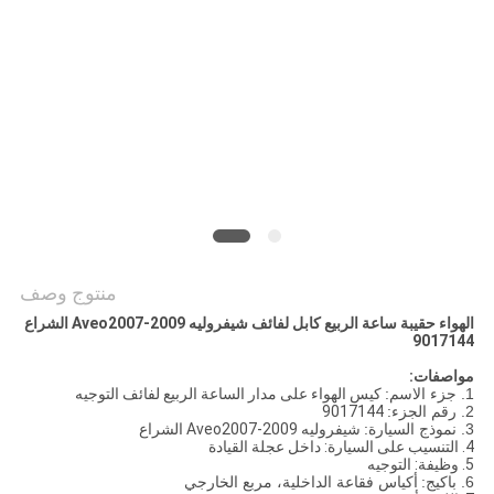
POLICY
منتوج وصف
الهواء حقيبة ساعة الربيع كابل لفائف شيفروليه Aveo2007-2009 الشراع
9017144
مواصفات:
1. جزء الاسم:
كيس الهواء على مدار الساعة الربيع لفائف التوجيه
2. رقم الجزء:
9017144
3. نموذج السيارة:
شيفروليه Aveo2007-2009 الشراع
4. التنسيب على السيارة: داخل عجلة القيادة
5. وظيفة: التوجيه
6. باكيج:
أكياس فقاعة الداخلية، مربع الخارجي