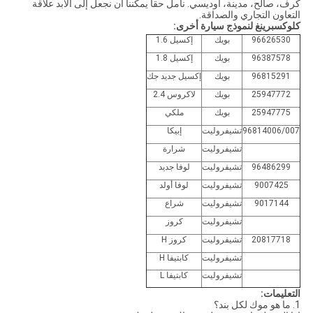
كرف، صالح، مدينة، أوديسي. نأمل حقا يمكننا أن نجعل إلى الأبد علاقة
التعاون التجاري والصداقة.
كلوكسبرينغ لنموذج سيارة أخرى:
96626530
بويك
إكسيل 1.6
96387578
بويك
إكسيل 1.8
96815291
بويك
إكسيل جديد جك
25947772
بويك
لاكروس 2.4
25947775
بويك
ملكي
96814006/007
تشيفروليت
إبيكا
تشيفروليت
شرارة
96486299
تشيفروليت
لوفا جديد
9007425
تشيفروليت
لوفا أولد
9017144
تشيفروليت
شراع
تشيفروليت
كروز
20817718
تشيفروليت
كروز H
تشيفروليت
كابتيفا H
تشيفروليت
كابتيفا L
التعليمات:
1. ما هو موك لكل بند؟