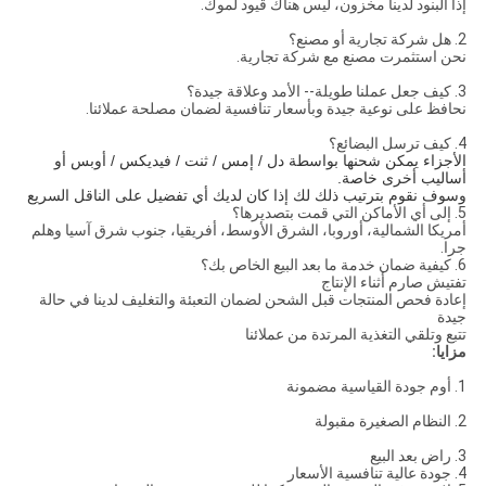
إذا البنود لدينا مخزون، ليس هناك قيود لموك.
2. هل شركة تجارية أو مصنع؟
نحن استثمرت مصنع مع شركة تجارية.
3. كيف جعل عملنا طويلة-- الأمد وعلاقة جيدة؟
نحافظ على نوعية جيدة وبأسعار تنافسية لضمان مصلحة عملائنا.
4. كيف ترسل البضائع؟
الأجزاء يمكن شحنها بواسطة دل / إمس / ثنت / فيديكس / أوبس أو
أساليب أخرى خاصة.
وسوف نقوم بترتيب ذلك لك إذا كان لديك أي تفضيل على الناقل السريع
5. إلى أي الأماكن التي قمت بتصديرها؟
أمريكا الشمالية، أوروبا، الشرق الأوسط، أفريقيا، جنوب شرق آسيا وهلم
جرا.
6. كيفية ضمان خدمة ما بعد البيع الخاص بك؟
تفتيش صارم أثناء الإنتاج
إعادة فحص المنتجات قبل الشحن لضمان التعبئة والتغليف لدينا في حالة
جيدة
تتبع وتلقي التغذية المرتدة من عملائنا
مزايا:
1. أوم جودة القياسية مضمونة
2. النظام الصغيرة مقبولة
3. راض بعد البيع
4. جودة عالية تنافسية الأسعار