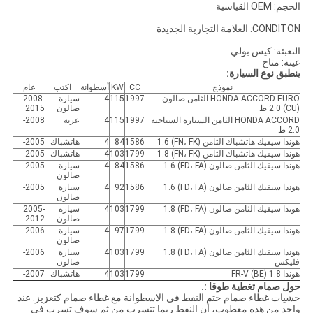
الحجم: OEM القياسية
CONDITON: العلامة التجارية الجديدة
التعبئة: كيس بولي
عينة: متاح
ينطبق نوع السيارة:
نموذج
CC
KW
أسطوانة
اكتب
عام
HONDA ACCORD EURO الثامن صالون
1997
115
4
سيارة
2008-
(CU) 2.0 ط
صالون
2015
HONDA ACCORD الثامن السيارة السياحية
1997
115
4
عزبة
2008-
2.0 ط
هوندا سيفيك هاتشباك الثامن (FN، FK) 1.6
1586
84
4
هاتشباك
2005-
هوندا سيفيك هاتشباك الثامن (FN، FK) 1.8
1799
103
4
هاتشباك
2005-
هوندا سيفيك الثامن صالون (FD، FA) 1.6
1586
84
4
سيارة
2005-
صالون
هوندا سيفيك الثامن صالون (FD، FA) 1.6
1586
92
4
سيارة
2005-
صالون
هوندا سيفيك الثامن صالون (FD، FA) 1.8
1799
103
4
سيارة
2005-
صالون
2012
هوندا سيفيك الثامن صالون (FD، FA) 1.8
1799
97
4
سيارة
2006-
صالون
هوندا سيفيك الثامن صالون (FD، FA) 1.8
1799
103
4
سيارة
2006-
فليكس
صالون
هوندا FR-V (BE) 1.8
1799
103
4
هاتشباك
2007-
حول صمام تغطية طوقا :.
حشيات غطاء صمام ختم النفط في الاسطوانة مع غطاء صمام كتعزيز. عند
واحد من هذه معطوب، أن النفط ربما تتسرب من ثم سوف تسرب في