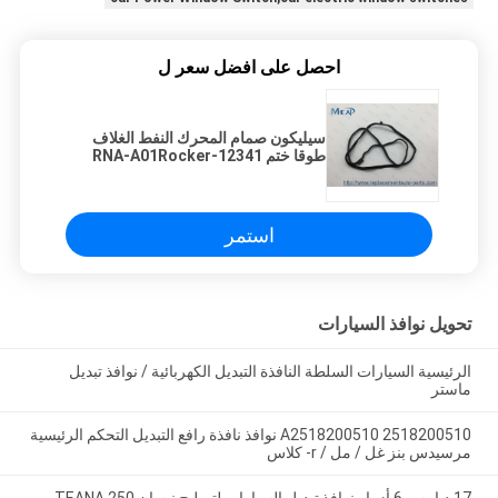
احصل على افضل سعر ل
سيليكون صمام المحرك النفط الغلاف
طوقا ختم 12341-RNA-A01Rocker
تغطية طوقا
استمر
تحويل نوافذ السيارات
الرئيسية السيارات السلطة النافذة التبديل الكهربائية / نوافذ تبديل
ماستر
A2518200510 2518200510 نوافذ نافذة رافع التبديل التحكم الرئيسية
مرسيدس بنز غل / مل / r- كلاس
17 دبابيس 6 أزرار نوافذ تبديل السيارات لتصليح نيسان 250 TEANA