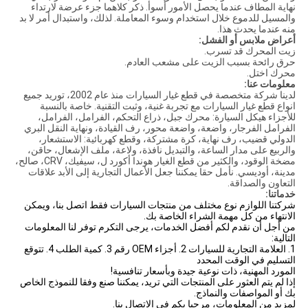
نهاية المطاف عندما يحصل الأمور أسوأ. ذكر كلاهما جزء عرضة لارتداء
والمسيل للدموع خلال استخدام وسوء المعاملة. لذلك، واستبدال أمر لا بد
منه عندما يحدث هذا.
أعراض ملابس أو الفشل:
زيت المحرك قد تسرب.
حرق رائحة بسبب الزيت على مشعب العادم.
محرك اختل.
معلومات عنا:
لدينا شركة متخصصة في قطع غيار السيارات منذ عام 2002، توريد جميع
انواع قطع غيار السيارات مع تجربة غنية، وثبت التقنية. خاصة بالنسبة
للأجزاء هيكل السيارة: محرك جبل، ذراع التحكم، الفرامل، الفرامل،
الفرامل الفرجار، واضعة، واضعة محور، رف القيادة، ونهاية النقل البري
الدولي قضيب، رف نهاية، كرة مشتركة، وقطع كهربائية: الاستشعار،
والربيع على مدار الساعة، والتبديل نافذة، ولاعة، ملف الإشعال، حاقن،
مضخة الوقود، والكثير من قطع الغيار هوندا أكورد ل، سيفيك، CRV، صالح،
مدينة، أوديسي. نأمل حقا يمكننا جعل الأعمال التجارية إلى الأبد علاقات
التعاون والصداقة.
خدماتنا:
شركتنا اللوازم نوع مختلف من منتجات السيارات فقط اتصل بنا، ويمكن
الانتهاء من كل مهمة الشراء الخاصة بك.
من أجل أن نقدم لكم أفضل الخدمات، يرجى التكرم توفر لنا المعلومات
التالية:
1. العلامة التجارية للسيارات 2. أجزاء OEM رقم 3. كمية الطلب 4. تتوقع
التسليم في الوقت المحدد
المورد المهنية، ذات نوعية جيدة وبأسعار تنافسية!
إذا لم يتم العثور على المنتجات التي تريد، يمكننا صنع وفقا للنموذج الخاص
بك أو المواصفات والنماذج.
لمزيد من المعلومات، مرحبا بكم في الاتصال بنا.