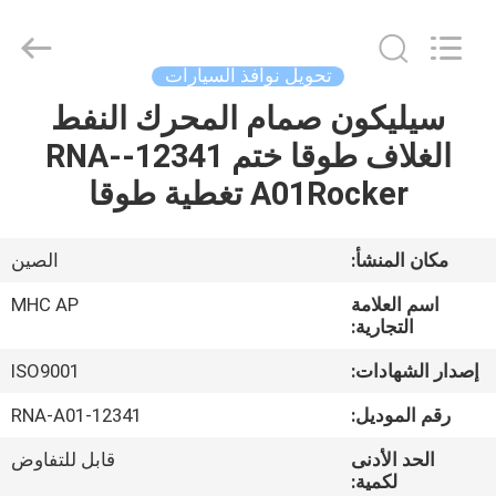
MHC
Linkway
Auto
Parts
Limited.
تحويل نوافذ السيارات
All
Rights
Reserved.
سيليكون صمام المحرك النفط
الصفحة
الغلاف طوقا ختم 12341-RNA-
الرئيسية
A01Rocker تغطية طوقا
منتجات
مكان المنشأ:
الصين
معلومات
اسم العلامة
MHC AP
عنا
التجارية:
إصدار الشهادات:
ISO9001
جولة
رقم الموديل:
12341-RNA-A01
في
الحد الأدنى
قابل للتفاوض
المعمل
لكمية: