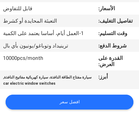
الأسعار:
قابل للتفاوض
مراقبة
تفاصيل التغليف:
التعبئة المحايدة أو كشرط
الجودة
وقت التسليم:
1-العمل أيام، أساسا يعتمد على الكمية
اتصل
شروط الدفع:
ترينيداد وتوباغو/يونيون بأي بال
بنا
القدرة على
10000pcs/month
العرض:
اطلب
أبرز:
,
سيارة مفتاح الطاقة النافذة، سيارة كهربائية مفاتيح النافذة
car electric window switches
اقتباس
افضل سعر
خريطة
الموقع
PRIVACY