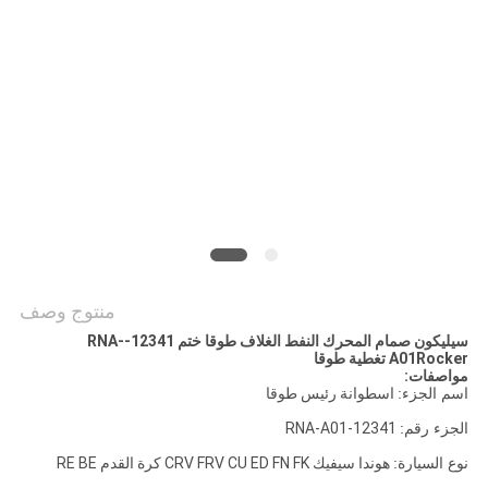
POLICY
منتوج وصف
سيليكون صمام المحرك النفط الغلاف طوقا ختم 12341-RNA-
A01Rocker تغطية طوقا
مواصفات:
اسم الجزء:
اسطوانة رئيس طوقا
الجزء رقم:
12341-RNA-A01
نوع السيارة:
هوندا سيفيك CRV FRV CU ED FN FK كرة القدم RE BE