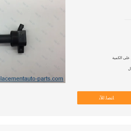
ﺎﺘﺼﻟ ﺍﻶﻧ