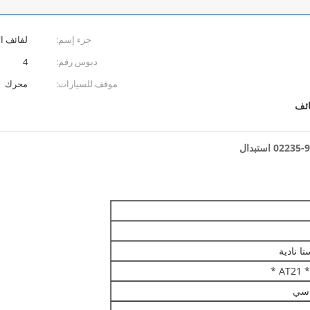
جزء إسم:
لفائف ا
دبوس رقم:
4
موقف للسيارات:
محرك
ائف
تا نادية
AT21 *
اسي