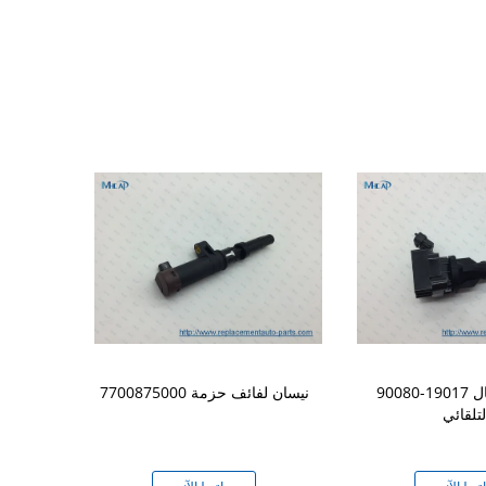
90080-19017 ملف الإشعال
7700875000 نيسان لفائف حزمة
سوزيكى قطع غي
لتلقائي
0 099700-058