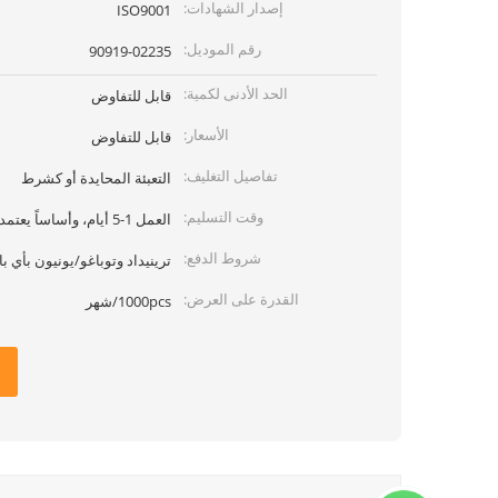
إصدار الشهادات:
ISO9001
رقم الموديل:
90919-02235
الحد الأدنى لكمية:
قابل للتفاوض
الأسعار:
قابل للتفاوض
تفاصيل التغليف:
التعبئة المحايدة أو كشرط
وقت التسليم:
العمل 1-5 أيام، وأساساً يعتمد على الكمية
شروط الدفع:
ترينيداد وتوباغو/يونيون بأي بال
القدرة على العرض:
1000pcs/شهر