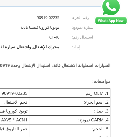
رقم الجزء:
90919-02235
سيارة نموذج:
تويوتا كورونا فيستا نادية
استبدال رقم:
CT-46
محرك الإشعال
واشتعال سيارة لف
إبراز:
,
السيارات اسطوانة الاشتعال فائف استبدال الإشعال وحدة 90919-02235 استبدال
مواصفات:
1. OEM رقم:
90919-02235
2. اسم الجزء:
فحم الاشتعال
3. جعل:
تويوتا كورونا فيس
 AXV5 * ACN1 *
4.
CARM نموذج:
5. الحجم:
عمر الفاروق قي