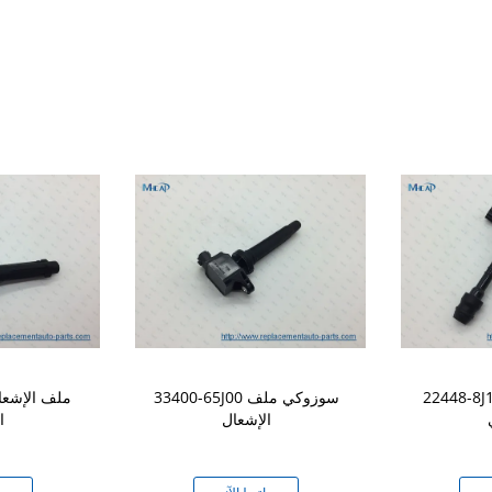
22448 ملف الإشعال
33400-65J00 سوزوكي ملف
الإشعال
ا