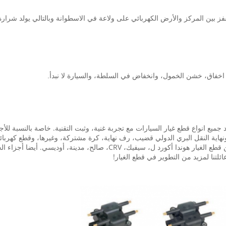
فز بين المركز والأرض الكهربائي على ولاعة في الاسطوانة وبالتالي يولد شرارة 
اق، خشن الخمول، وانخفاض في السلطة، والسيارة لا نبدأ.
في قطع غيار السيارات أكثر من 15 عاما، توريد جميع انواع قطع غيار السيارات مع تجربة غنية، وثبت التقنية
هاية النقل البري الدولي قضيب، رف نهاية، كرة مشتركة، وغيرها، وقطع كهربائية:
C، صالح، مدينة، أوديسي. أيضا أجزاء الجسم لسيارات BMW.
ئلتنا لمزيد من التطوير في قطع الغيار!