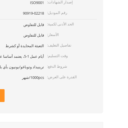
إصدار الشهادات:
ISO9001
رقم الموديل:
90919-02218
الحد الأدنى لكمية:
قابل للتفاوض
الأسعار:
قابل للتفاوض
تفاصيل التغليف:
التعبئة المحايدة أو كشرط
وقت التسليم:
أيام عمل 1-5، يعتمد أساسا على كمية
شروط الدفع:
ترينيداد وتوباغو/يونيون بأي بال
القدرة على العرض:
1000pcs/شهر