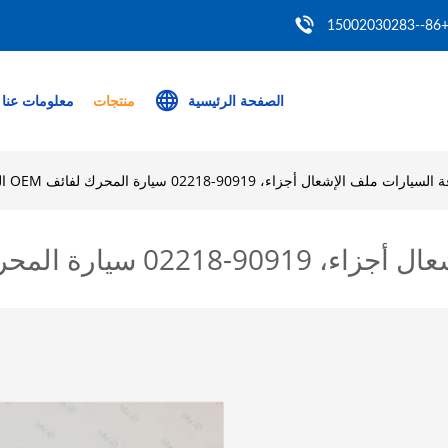
+86--150020302
الصفحة الرئيسية
منتجات
معلومات عنا
ت ملف الإشعال أجزاء، 90919-02218 سيارة المحرك لفائف OEM القياسية
حرك لفائف OEM القياسية