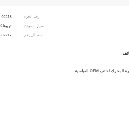
رقم الجزء:
-02218
سيارة نموذج:
تويوتا كامري ER
استبدال رقم:
20 90919-02224 90919-02226
ائف