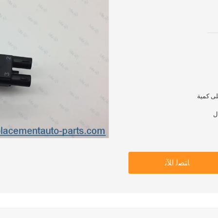
ﺎﺘﺼﻟ ﺍﻶﻧ