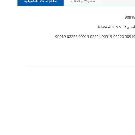
منتوج وصف
معلومات تفصيلية
90919
RAV4 4RUNN
90919-02217 90919-022