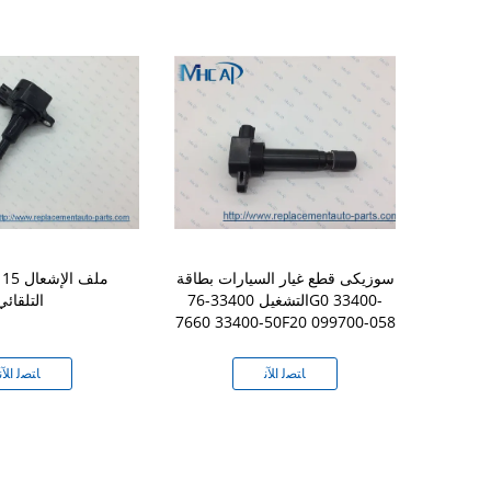
سوزيكى قطع غيار السيارات بطاقة
-8J115
التشغيل 33400-76G0 33400-
التلقائي
7660 33400-50F20 099700-058
ﻧ
ﺎﺘﺼﻟ ﺍﻶﻧ
ﺎﺘﺼﻟ ﺍﻶﻧ