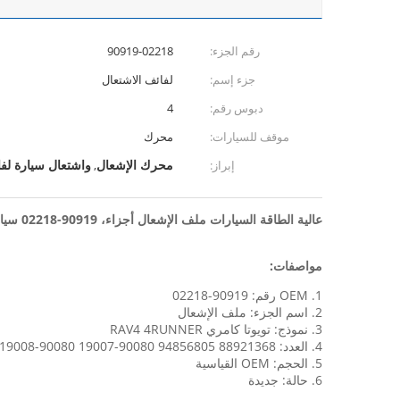
رقم الجزء:
90919-02218
جزء إسم:
لفائف الاشتعال
دبوس رقم:
4
موقف للسيارات:
محرك
محرك الإشعال
واشتعال سيارة لف
إبراز:
,
عالية الطاقة السيارات ملف الإشعال أجزاء، 90919-02218 سيارة المحرك لفائف OEM القياسية
مواصفات:
1. OEM رقم: 90919-02218
2. اسم الجزء: ملف الإشعال
3. نموذج: تويوتا كامري RAV4 4RUNNER
4. العدد: 88921368 94856805 90080-19007 90080-19008
5. الحجم: OEM القياسية
6. حالة: جديدة