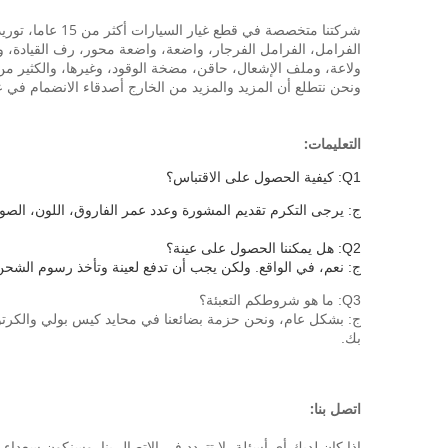
شركتنا متخصصة 
الفرامل، الفرامل الفرجار، واضعة، واضعة محور، رف القيادة، ون
ولاعة، وملف الإشعال، حاقن، مضخة الوقود، وغيرها، والكثير من قطع الغيار هوندا أكورد ل، سيفيك، RV
ونحن نتطلع أن المزيد والمزيد من الخارج أصدقاء الانضمام في عا
التعليمات:
Q1: كيفية الحصول على الاقتباس؟
ج: يرجى التكرم تقديم المشورة وعدد عمر الفاروق، اللون، الصورة
Q2: هل يمكننا الحصول على عينة؟
ج: نعم، في الواقع.
ولكن يجب أن تدفع لعينة وتأخذ رسوم الشحن
Q3: ما هو شروطكم التعبئة؟
ج: بشكل عام، ونحن حزمة بضائعنا في محايد كيس بولي والكرتو
بك.
اتصل بنا:
إذا كان لديك أي أسئلة، لا تتردد في الاتصال بنا. وسنكون سعداء جدا لمساعدتك