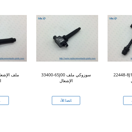
22448 ملف الإشعال
33400-65J00 سوزوكي ملف
الإشعال
ا
ﺎﺘﺼﻟ ﺍﻶﻧ
ﺎ