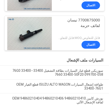
الاتصال
7700875000 نيسان
لفائف حزمة
قابل للتفاوض MOQ:قابل للتفاوض
الاتصال
السيارات ملف الإشعال
سوزيكى قطع غيار السيارات بطاقة التشغيل 33400-76G0 33400-
7660 33400-50F20 099700-058
طوافة إشعال السيارات ISUZU ALTO WAGON قطع الغيار OEM
33400-76G1
بورش كايين OEM 94860210404 94860210406 94860210410
لفافة الإشعال الآلي