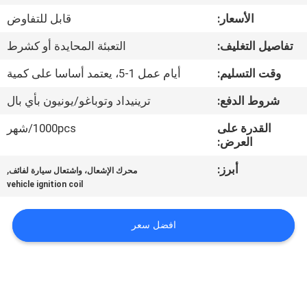
الأسعار:
قابل للتفاوض
مراقبة
تفاصيل التغليف:
التعبئة المحايدة أو كشرط
الجودة
وقت التسليم:
أيام عمل 1-5، يعتمد أساسا على كمية
اتصل
شروط الدفع:
ترينيداد وتوباغو/يونيون بأي بال
بنا
القدرة على
1000pcs/شهر
العرض:
اطلب
أبرز:
,
محرك الإشعال، واشتعال سيارة لفائف
vehicle ignition coil
اقتباس
افضل سعر
خريطة
الموقع
PRIVACY