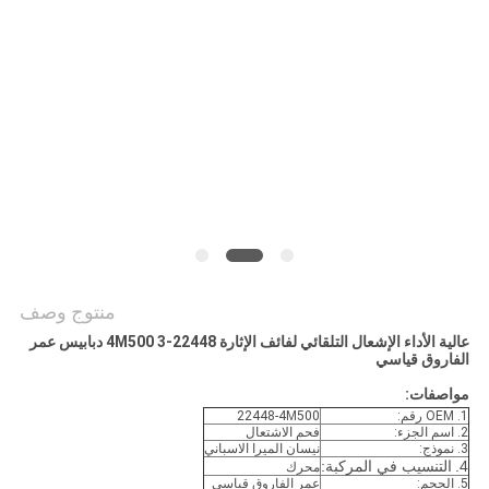
POLICY
منتوج وصف
عالية الأداء الإشعال التلقائي لفائف الإثارة 22448-4M500 3 دبابيس عمر
الفاروق قياسي
مواصفات:
1. OEM رقم:
22448-4M500
2. اسم الجزء:
فحم الاشتعال
3. نموذج:
نيسان الميرا الاسباني
4.
التنسيب في المركبة:
محرك
5. الحجم:
عمر الفاروق قياسي