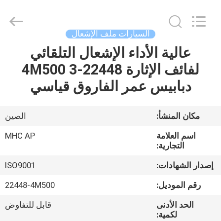
MHC
Linkway
Auto
Parts
Limited.
السيارات ملف الإشعال
All
Rights
Reserved.
عالية الأداء الإشعال التلقائي
الصفحة
لفائف الإثارة 22448-4M500 3
الرئيسية
دبابيس عمر الفاروق قياسي
منتجات
مكان المنشأ:
الصين
معلومات
اسم العلامة
MHC AP
عنا
التجارية:
إصدار الشهادات:
ISO9001
جولة
رقم الموديل:
22448-4M500
في
الحد الأدنى
قابل للتفاوض
المعمل
لكمية: