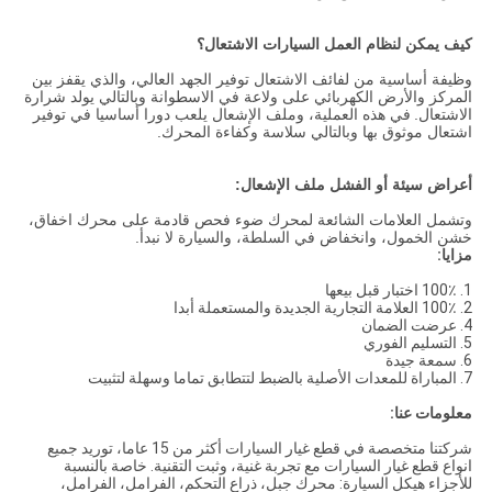
كيف يمكن لنظام العمل السيارات الاشتعال؟
وظيفة أساسية من لفائف الاشتعال توفير الجهد العالي، والذي يقفز بين
المركز والأرض الكهربائي على ولاعة في الاسطوانة وبالتالي يولد شرارة
الاشتعال.
في هذه العملية، وملف الإشعال يلعب دورا أساسيا في توفير
اشتعال موثوق بها وبالتالي سلاسة وكفاءة المحرك.
أعراض سيئة أو الفشل ملف الإشعال:
وتشمل العلامات الشائعة لمحرك ضوء فحص قادمة على محرك اخفاق،
خشن الخمول، وانخفاض في السلطة، والسيارة لا نبدأ.
مزايا:
1. 100٪ اختبار قبل بيعها
2. 100٪ العلامة التجارية الجديدة والمستعملة أبدا
4. عرضت الضمان
5. التسليم الفوري
6. سمعة جيدة
7. المباراة للمعدات الأصلية بالضبط لتتطابق تماما وسهلة لتثبيت
معلومات عنا:
شركتنا متخصصة في قطع غيار السيارات أكثر من 15 عاما، توريد جميع
انواع قطع غيار السيارات مع تجربة غنية، وثبت التقنية. خاصة بالنسبة
للأجزاء هيكل السيارة: محرك جبل، ذراع التحكم، الفرامل، الفرامل،