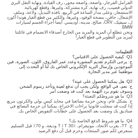
الفرامل الفرجار، واضعة، واضعة محور، رف القيادة، ونهاية النقل البري
الدولي قضيب، رف نهاية، كرة مشتركة، وغيرها، وقطع كهربائية:
الاستشعار، وعلى مدار الساعة في الربيع، نافذة التبديل، ولاعة، وملف
الإشعال، حاقن، مضخة الوقود، وغيرها، والكثير من قطع الغيار هوندا أكورد
ل، سيفيك، CRV، صالح، مدينة، أوديسي. أيضا أجزاء الجسم لسيارات
BMW.
ونحن نتطلع أن المزيد والمزيد من الخارج أصدقاء الانضمام في عائلتنا
لمزيد من التطوير في قطع الغيار!
التعليمات:
Q1: كيفية الحصول على الاقتباس؟
ج: يرجى التكرم تقديم المشورة وعدد عمر الفاروق، اللون، الصورة، فين
الموجودين وإرسال البريد الإلكتروني الخاص بك لنا أو التحدث إلى
موظفينا عبر مدير التجارة.
Q2: هل يمكننا الحصول على عينة؟
ج: نعم، في الواقع.
ولكن يجب أن تدفع لعينة وتأخذ رسوم الشحن.
وسوف نقوم برد التهمة بعد كنت قد وضعت أمر
Q3: ما هو شروطكم التعبئة؟
ج: بشكل عام، ونحن حزمة بضائعنا في محايد كيس بولي والكرتون مربع.
إذا كنت قد سجلت قانونيا براءات الاختراع، يمكننا أن حزمة البضائع في
صناديق بك وصفت بعد الحصول على خطابات التفويض الخاص بك.
Q4: ما هو شروط الدفع الخاصة بك؟
ج: TT، يغرب الاتحاد، مونيغرام، T / T 30٪ وديعة، و 70٪ قبل التسليم.
سنعرض لكم صور المنتجات وحزم قبل أن دفع الرصيد.