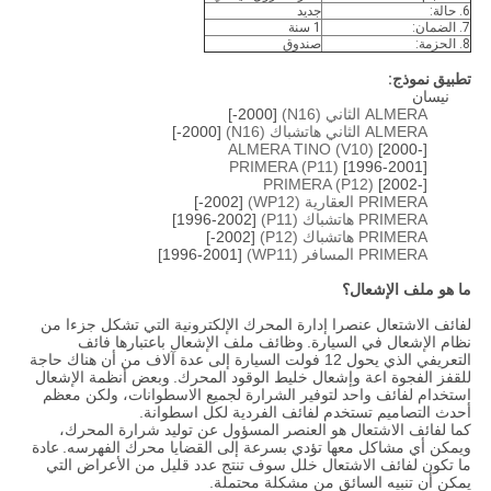
6. حالة:
جديد
7. الضمان:
1 سنة
8. الحزمة:
صندوق
تطبيق نموذج:
نيسان
ALMERA الثاني (N16)
[2000-]
ALMERA الثاني هاتشباك (N16)
[2000-]
ALMERA TINO (V10)
[2000-]
PRIMERA (P11)
[1996-2001]
PRIMERA (P12)
[2002-]
PRIMERA العقارية (WP12)
[2002-]
PRIMERA هاتشباك (P11)
[1996-2002]
PRIMERA هاتشباك (P12)
[2002-]
PRIMERA المسافر (WP11)
[1996-2001]
ما هو ملف الإشعال؟
لفائف الاشتعال عنصرا إدارة المحرك الإلكترونية التي تشكل جزءا من
نظام الإشعال في السيارة.
وظائف ملف الإشعال باعتبارها فائف
التعريفي الذي يحول 12 فولت السيارة إلى عدة آلاف من أن هناك حاجة
للقفز الفجوة اعة وإشعال خليط الوقود المحرك.
وبعض أنظمة الإشعال
استخدام لفائف واحد لتوفير الشرارة لجميع الاسطوانات، ولكن معظم
أحدث التصاميم تستخدم لفائف الفردية لكل اسطوانة.
كما لفائف الاشتعال هو العنصر المسؤول عن توليد شرارة المحرك،
ويمكن أي مشاكل معها تؤدي بسرعة إلى القضايا محرك الفهرسه.
عادة
ما تكون لفائف الاشتعال خلل سوف تنتج عدد قليل من الأعراض التي
يمكن أن تنبيه السائق من مشكلة محتملة.