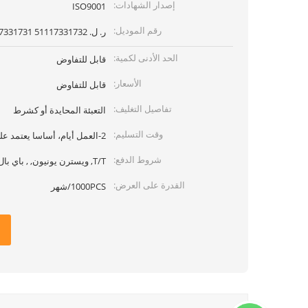
إصدار الشهادات:
ISO9001
رقم الموديل:
ر. ل. 51117331732 51117331731
الحد الأدنى لكمية:
قابل للتفاوض
الأسعار:
قابل للتفاوض
تفاصيل التغليف:
التعبئة المحايدة أو كشرط
وقت التسليم:
2-العمل أيام، أساسا يعتمد على الكمية
شروط الدفع:
T/T, ويسترن يونيون, , باي بال
القدرة على العرض:
1000PCS/شهر