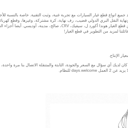
في قطع غيار السيارات أكثر من 15 عاما، توريد جميع انواع قطع غيار السيارات مع تجربة غنية، وثبت التقنية
هاية النقل البري الدولي قضيب، رف نهاية، كرة مشتركة، وغيرها، وقطع كهربائية:
C، صالح، مدينة، أوديسي. أيضا أجزاء الجسم لسيارات BMW.
ئلتنا لمزيد من التطوير في قطع الغيار!
ر الإنتاج.
days.w للنظام.