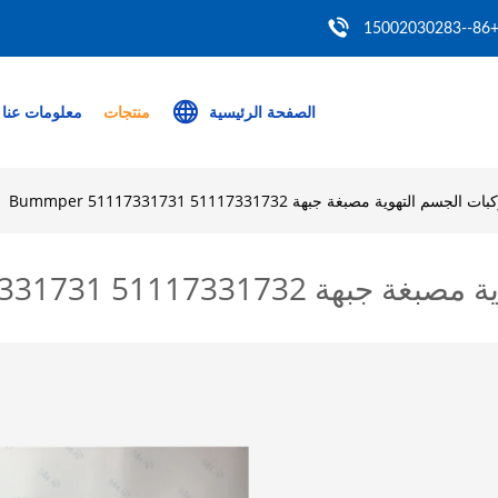
+86--150020302
الصفحة الرئيسية
منتجات
معلومات عنا
م التهوية مصبغة جبهة Bummper 51117331731 51117331732
Bummper 51117331731 511