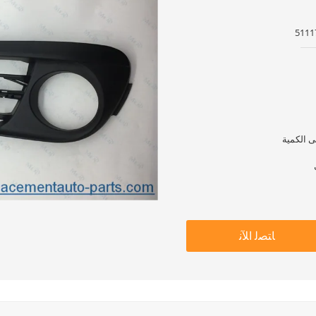
ﺎﺘﺼﻟ ﺍﻶﻧ