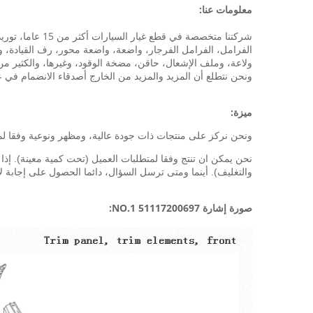
معلومات عنا:
شركتنا متخصصة 
الفرامل، الفرامل الفرجار، واضعة، واضعة محور، رف القيادة، ون
ولاعة، وملف الإشعال، حاقن، مضخة الوقود، وغيرها، والكثير من قطع الغيار هوندا أكورد ل، سيفيك، RV
ونحن نتطلع أن المزيد والمزيد من الخارج أصدقاء الانضمام في عا
ميزة:
ونحن نركز على منتجات ذات جودة عالية، ومظهر ونوعية وفقا لمعيا
والتغليف).
أينما ومتى ترسل السؤال، دائما الحصول على إجابة لا يزيد عن 2 العمل elcome
صورة إشارة 51117200697 NO.1: