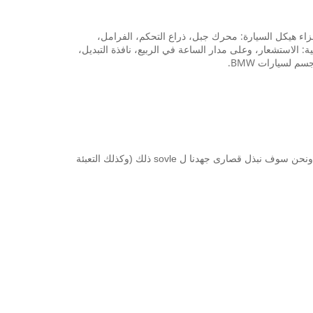
. خاصة بالنسبة للأجزاء هيكل السيارة: محرك جبل، ذراع التحكم، الفرامل،
 الاستشعار، وعلى مدار الساعة في الربيع، نافذة التبديل،
نحن يمكن ان تنتج وفقا لمتطلبات العميل (تحت كمية معينة). إذا كان لديك أي سؤال مع السعر والجودة، الثابتة والمتنقلة الاتصال بنا مرة واحدة، ونحن سوف نبذل قصارى جهدنا ل sovle ذلك (وكذلك التعبئة