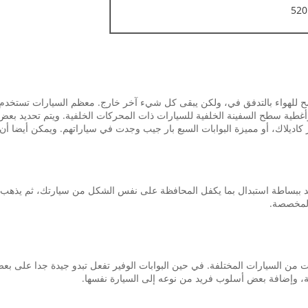
520
يسمح للهواء بالتدفق في، ولكن يبقى كل شيء آخر خارج. معظم السيارات تستخ
غطية سطح السفينة الخلفية للسيارات ذات المحركات الخلفية. ويتم تحديد بعض ال
اسعة من كاديلاك CTS واسع مكللا شعار كاديلاك، أو مميزة البوابات السبع بار جيب وجدت في سياراتهم.
 المخصصة.
ت من السيارات المختلفة.
في حين البوابات الوفير تفعل تبدو جيدة جدا على بعض
، وإضافة بعض أسلوب فريد من نوعه إلى السيارة نفسها.