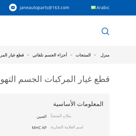
janeautoparts@163.com
Arabic
83
منزل
المنتجات
أجزاء الجسم تلقائي
قطع غيار المركبات الجس
قطع غيار المركبات الجسم التهوية مصبغة جبهة 17331732
المعلومات الأساسية
مكان المنشأ:
الصين
اسم العلامة التجارية:
MHC AP