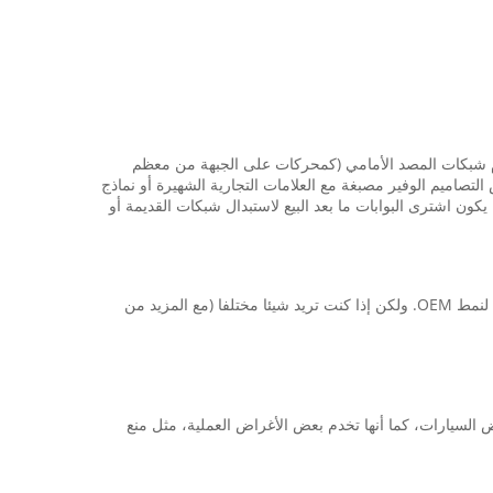
دم شبكات المصد الأمامي (كمحركات على الجبهة من معظم
تصاميم الوفير مصبغة مع العلامات التجارية الشهيرة أو نماذج
 ويمكن أيضا أن يكون اشترى البوابات ما بعد البيع لاستبدال شبكات القديمة أو
البوابات تأتي في نمط مصنع والعرف تصاميم OEM. إذا كنت تريد ببساطة استبدال بما يكفل المحافظة على نفس الشكل من سيارتك، ثم يذهب لنمط OEM. ولكن إذا كنت تريد شيئا مختلفا (مع المزيد من
 السيارات، كما أنها تخدم بعض الأغراض العملية، مثل منع