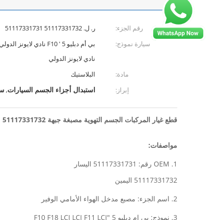
رقم الجزء:
ر. ل. 51117331732 51117331731
سيارة نموذج:
نادي لايونز الدولي
مادة:
البلاستيك
استبدال أجزاء الجسم السيارات
سي
إبراز:
,
قطع غيار المركبات الجسم التهوية مصبغة جبهة Bummper 51117331731 51117331732
مواصفات:
1. OEM رقم: 51117331731 اليسار
51117331732 اليمين
2. اسم الجزء: مصبع مدخل الهواء الأمامي الوفير
3. نموذج: بي ام دبليو 5 "F10 F18 LCI LCI F11 LCI