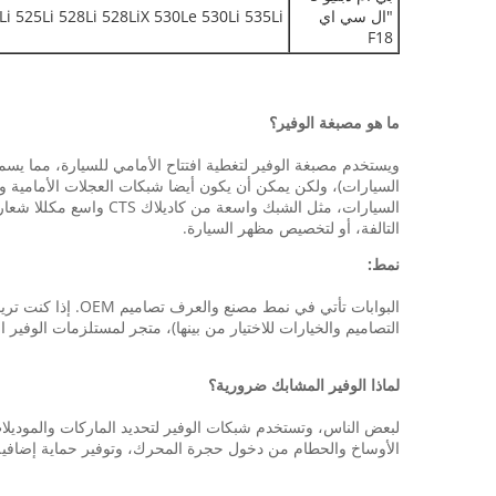
"ال سي اي
Li 525Li 528Li 528LiX 530Le 530Li 535Li
F18
ما هو مصبغة الوفير؟
ويستخدم مصبغة الوفير لتغطية افتتاح الأمامي للسيارة، مما 
السيارات)، ولكن يمكن أن يكون أيضا شبكات العجلات الأمامية وأ
السيارات، مثل الشبك و
التالفة، أو لتخصيص مظهر السيارة.
نمط:
التصاميم والخيارات للاختيار من بينها)، متجر لمستلزمات الوفير
لماذا الوفير المشابك ضرورية؟
لبعض الناس، وتستخدم شبكات الوفير لتحديد الماركات والموديلا
الأوساخ والحطام من دخول حجرة المحرك، وتوفير حماية إضافية