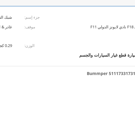
جزء إسم:
شبك الت
بي أم دبليو 5 ' F10 نادي لايونز الدولي F18 نادي لايونز الدولي F11
موقف:
غادر & ا
الوزن:
0.29 كجم
ارة قطع غيار السيارات والجسم