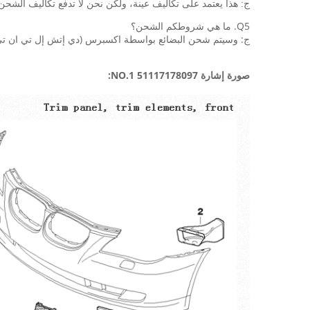
ج: هذا يعتمد على تكاليف عينة، ولكن نحن لا تدفع تكاليف الشحن
Q5. ما هي شروطكم الشحن؟
ج: وسيتم شحن البضائع بواسطة اكسبرس (دي إتش إل تي ان تي يو بي إس EMS أرامكس ...)، عن طريق الجو، عن طريق البحر، 
صورة إشارة 51117178097 NO.1: