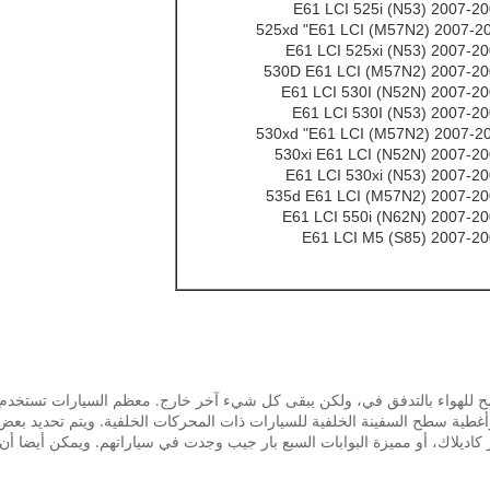
يسمح للهواء بالتدفق في، ولكن يبقى كل شيء آخر خارج. معظم السيارات تستخ
غطية سطح السفينة الخلفية للسيارات ذات المحركات الخلفية. ويتم تحديد بعض ال
اسعة من كاديلاك CTS واسع مكللا شعار كاديلاك، أو مميزة البوابات السبع بار جيب وجدت في سياراتهم.