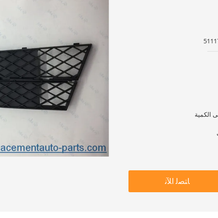
ﺎﺘﺼﻟ ﺍﻶﻧ