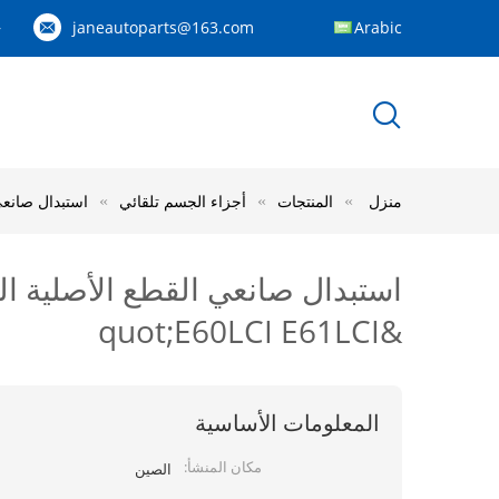
janeautoparts@163.com
Arabic
83
منزل
المنتجات
أجزاء الجسم تلقائي
استبدال صانعي ال
&quot;E60LCI E61LCI
المعلومات الأساسية
مكان المنشأ:
الصين