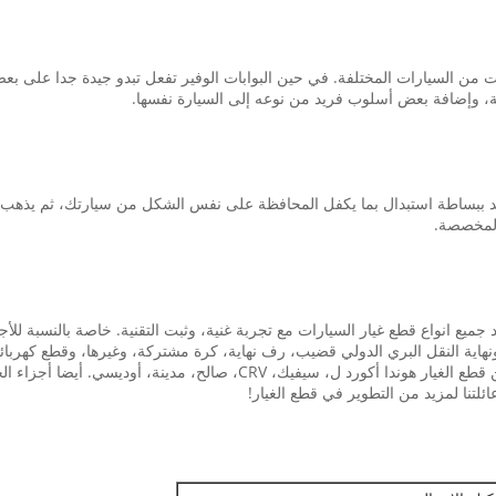
ت من السيارات المختلفة.
في حين البوابات الوفير تفعل تبدو جيدة جدا على بعض
، وإضافة بعض أسلوب فريد من نوعه إلى السيارة نفسها.
د ببساطة استبدال بما يكفل المحافظة على نفس الشكل من سيارتك، ثم يذهب لنمط
 المخصصة.
في قطع غيار السيارات أكثر من 15 عاما، توريد جميع انواع قطع غيار السيارات مع تجربة غنية، وثبت التقنية
هاية النقل البري الدولي قضيب، رف نهاية، كرة مشتركة، وغيرها، وقطع كهربائية:
C، صالح، مدينة، أوديسي. أيضا أجزاء الجسم لسيارات BMW.
ئلتنا لمزيد من التطوير في قطع الغيار!