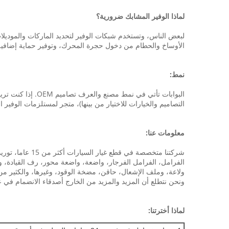
لماذا الوفير المشابك ضرورية؟
لبعض الناس، وتستخدم شبكات الوفير لتحديد الماركات والموديلا
الأوساخ والحطام من دخول حجرة المحرك، وتوفير حماية إضافية
نمط:
البوابات تأتي في نمط مصنع والعرف تصاميم OEM.
إذا كنت تري
التصاميم والخيارات للاختيار من بينها)، متجر لمستلزمات الوفير
معلومات عنا:
شركتنا متخصصة 
الفرامل، الفرامل الفرجار، واضعة، واضعة محور، رف القيادة، ون
ولاعة، وملف الإشعال، حاقن، مضخة الوقود، وغيرها، والكثير من قطع الغيار هوندا أكورد ل، سيفيك، RV
ونحن نتطلع أن المزيد والمزيد من الخارج أصدقاء الانضمام في عا
لماذا أخترتنا: