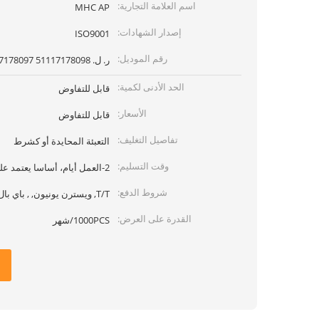
اسم العلامة التجارية:
MHC AP
إصدار الشهادات:
ISO9001
رقم الموديل:
ر. ل. 51117178098 51117178097
الحد الأدنى لكمية:
قابل للتفاوض
الأسعار:
قابل للتفاوض
تفاصيل التغليف:
التعبئة المحايدة أو كشرط
وقت التسليم:
2-العمل أيام، أساسا يعتمد على الكمية
شروط الدفع:
T/T, ويسترن يونيون, , باي بال
القدرة على العرض:
1000PCS/شهر