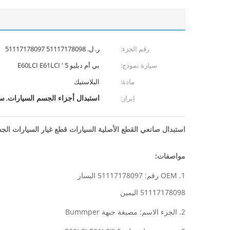
رقم الجزء:
ر. ل. 51117178098 51117178097
سيارة نموذج:
بي أم دبليو 5 ' E60LCI E61LCI
مادة:
البلاستيك
استبدال أجزاء الجسم السيارات
سي
إبراز:
,
استبدال صانعي القطع الأصلية السيارات قطع غيار السيارات الجسم الغلاف ال
مواصفات:
1. OEM رقم: 51117178097 اليسار
51117178098 اليمين
2. الجزء الاسم: مصبغة جبهة Bummper