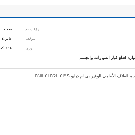
جزء إسم:
مصبغة ا
موقف:
غادر & ا
الوزن:
0.16 كجم
ارة قطع غيار السيارات والجسم
أمامي الوفير بي ام دبليو 5 "E60LCI E61LCI