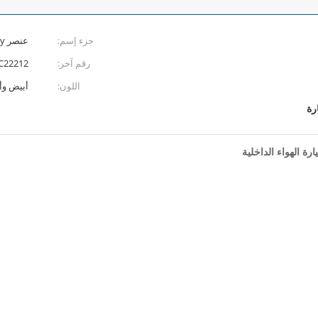
جزء إسم:
عنصر Sub-Assy. مرشح الهواء النظيف
رقم آخر:
C22212
اللون:
أبيض وأ
رة