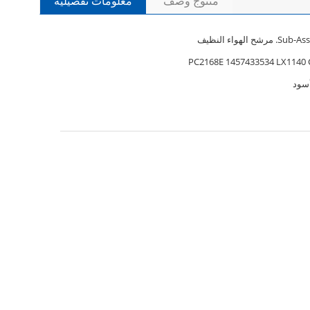
منتوج وصف
معلومات تفصيلية
PC2168E 1457433534 LX1140 
سود