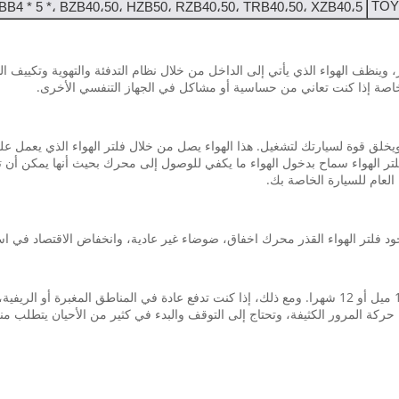
TOY
BB4 * 5 *، BZB40،50، HZB50، RZB40،50، TRB40،50، XZB40،5 *
 وينظف الهواء الذي يأتي إلى الداخل من خلال نظام التدفئة والتهوية وتكييف ال
خاصة إذا كنت تعاني من حساسية أو مشاكل في الجهاز التنفسي الأخرى.
ويخلق قوة لسيارتك لتشغيل. هذا الهواء يصل من خلال فلتر الهواء الذي يعمل عل
الهواء سماح بدخول الهواء ما يكفي للوصول إلى محرك بحيث أنها يمكن أن تؤد
العام للسيارة الخاصة بك.
د فلتر الهواء القذر محرك اخفاق، ضوضاء غير عادية، وانخفاض الاقتصاد في است
شركات السيارات ننصح بتغيير فلتر الهواء كل 10000 إلى 15000 ميل أو 12 شهرا. ومع ذلك، إذا كنت تدفع عا