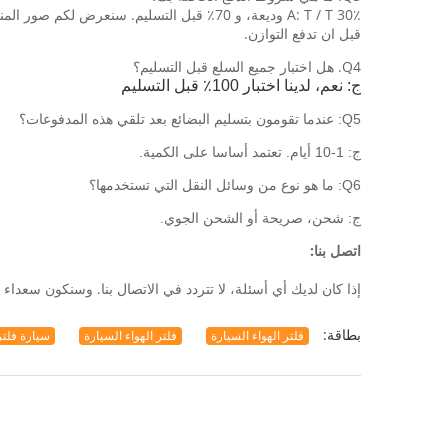
A: T / T 30٪ وديعة، و 70٪ قبل التسليم. سنعرض لكم صور المنتجات والحزم
قبل ان تدفع التوازن.
Q4. هل اختبار جميع السلع قبل التسليم؟
ج: نعم، لدينا اختبار 100٪ قبل التسليم
Q5: عندما تقومون بتسليم البضائع بعد تلقي هذه المدفوعات؟
ج: 1-10 أيام.
تعتمد أساسا على الكمية.
Q6: ما هو نوع من وسائل النقل التي تستخدمها؟
ج: شحن، صريحة أو الشحن الجوي.
اتصل بنا:
إذا كان لديك أي أسئلة، لا تتردد في الاتصال بنا. وسنكون سعداء جدا لمساعدتك
بطاقة:
فلتر الهواء السيارة
فلتر الهواء السيارة
سيارة فلتر