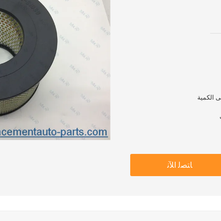
ﺎﺘﺼﻟ ﺍﻶﻧ