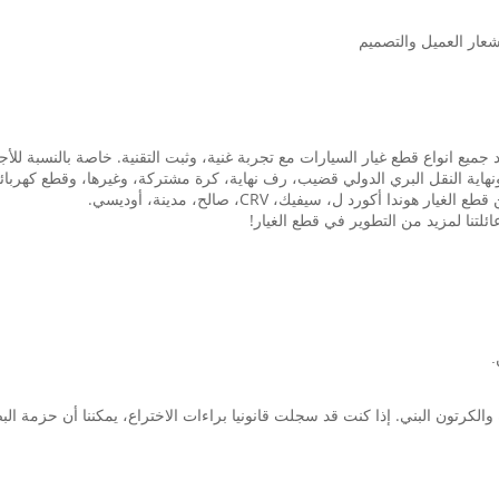
في قطع غيار السيارات أكثر من 15 عاما، توريد جميع انواع قطع غيار السيارات مع تجربة غنية، وثبت التقنية
هاية النقل البري الدولي قضيب، رف نهاية، كرة مشتركة، وغيرها، وقطع كهربائية:
 أكورد ل، سيفيك، CRV، صالح، مدينة، أوديسي.
ئلتنا لمزيد من التطوير في قطع الغيار!
.
والكرتون البني. إذا كنت قد سجلت قانونيا براءات الاختراع، يمكننا أن حزمة