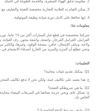
مقاومة تدفق الهواء الصغيرة، والخدمة الطويلة في الحياة.
2.
3. يمكن القيام به العلامة التجارية مخصصة التعبئة والتغليف مع شعار العميل والتصميم
4. إنها تحافظ على كامل دورة صيانة وظيفة الموثوقية.
معلومات عنا:
شركتنا متخصصة 
الفرامل، الفرامل الفرجار، واضعة، واضعة محور، رف القيادة، ون
ولاعة، وملف الإشعال، حاقن، مضخة الوقود، وغيرها، والكثير من قطع الغيار هوندا
ونحن نتطلع أن المزيد والمزيد من الخارج أصدقاء الانضمام في عا
التعليمات:
Q1.
يمكنك تقديم عينات مجانية؟
ج: هذا يعتمد على تكاليف عينة، ولكن نحن لا تدفع تكاليف الشحن
Q2. ما هي شروطكم التعبئة؟
ج: بشكل عام، ونحن حزمة بضائعنا في المربعات البيضاء محايدة 
الخاص بك.
Q3. ما هي شروط الدفع الخاصة بك؟