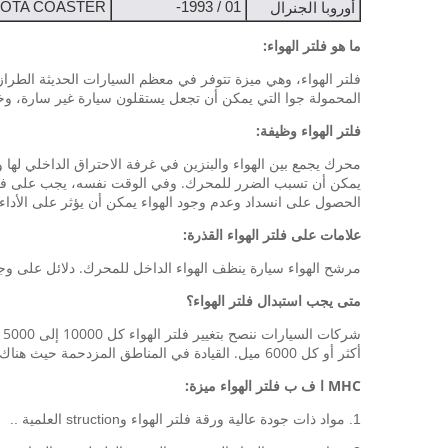
OTA COASTER
01 / 1993-
أوروبا الجنرال
ما هو فلتر الهواء:
فلتر الهواء، وهي ميزة تتوفر في معظم السيارات الحديثة الطراز،
المحمولة جوا التي يمكن أن تجعل يستقلون سيارة غير سارة، و
فلتر الهواء وظيفة:
محرك يجمع بين الهواء والبنزين في غرفة الاحتراق الداخلي لها 
يمكن أن تسبب الضرر للمحرك. وفي الوقت نفسه، يجب على فلتر 
الحصول على انسداد وعدم وجود الهواء يمكن أن يؤثر على الأداء 
علامات على فلتر الهواء القذرة:
مرشح الهواء سيارة ينظف الهواء الداخل للمحرك. دلائل على وجو
متى يجب استبدال فلتر الهواء؟
أكثر أو كل 6000 ميل. القيادة في المناطق المزدحمة حيث هناك حركة المرور الكثيفة، وتحتاج إلى التوقف والبدء في كثير من الأحيان يتطلب منك أيضا إلى استبدال فلتر الهواء عاجلا.
MHC ا ف ب فلتر الهواء ميزة:
1. مواد ذات جودة عالية ورقة فلتر الهواء وstruction العلمية ..