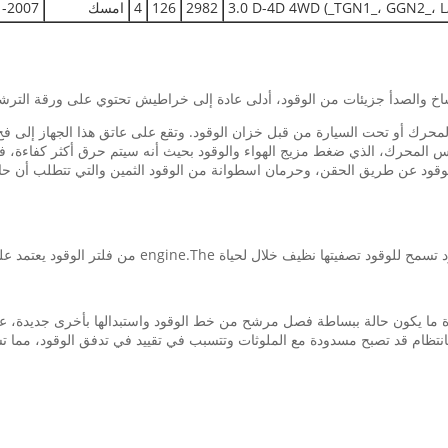
2982
126
4
امسك
2007-
خ والصدأ جزيئات من الوقود، أدلى عادة إلى خراطيش تحتوي على ورقة الترش
محرك أو تحت السيارة من قبل خزان الوقود. وتقع على عاتق هذا الجهاز إلى ف
ابس المحرك، الذي ضغط مزيج الهواء والوقود بحيث أنه سيتم حرق أكثر كفاءة، 
وقود عن طريق الحقن، وحرمان اسطوانة من الوقود الثمين والتي تتطلب أن حاقن
ن فلتر الوقود يعتمد على مقدار الوقت الحاضر الملوثات في وقود السيارة.
دة ما يكون حالة ببساطة فصل مرشح من خط الوقود واستبدالها بأخرى جديدة
تر بانتظام قد تصبح مسدودة مع الملوثات وتتسبب في تقييد في تدفق الوقود، م