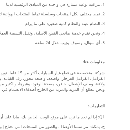
1. مراقبة نوعية ممتازة هي واحدة من المبادئ الرئيسية لدينا
2. نمط مختلف لكل المنتجات وسلسلة تماما المنتجات الهوائية لتختار من
3. النظام عينة والنظام كمية صغيرة على ما يرام
4. ونحن نقدم خدمة صانعي القطع الأصلية، وتقبل التسمية العملاء، وتطوير المنتج مع الرسومات الخاصة بك أو عينات
5. أي سؤال، وسوف يجيب خلال 24 ساعة
معلومات عنا:
شركتنا متخصصة 
الفرامل، الفرامل الفرجار، واضعة، واضعة محور، رف القيادة، ون
ولاعة، وملف الإشعال، حاقن، مضخة الوقود، وغيرها، والكثير من قطع الغيار هوندا
ونحن نتطلع أن المزيد والمزيد من الخارج أصدقاء الانضمام في عا
التعليمات:
Q1: إذا لم نجد ما نريد على موقع الويب الخاص بك، ماذا علينا أن نفعل؟
ج: يمكنك مراسلتنا الأوصاف والصور من المنتجات التي تحتاج إليه