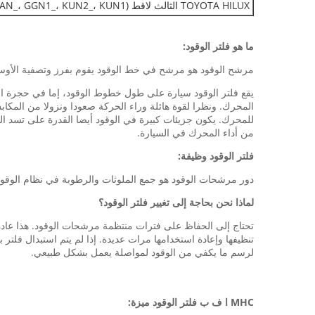
TOYOTA HILUX الثالث لاقط (TGN1_، GGN2_، LAN_، GGN1_، KUN2_، KUN1_) 3.0 D-4D 4WD
ما هو فلتر الوقود:
مرشح الوقود هو مرشح في خط الوقود يقوم بفرز وتصفية الأوسا
يقع فلتر الوقود سيارة على طول خطوط الوقود، إما في حجرة ال
المحرك. ونظرا لقوة هائلة وراء الحركة صعودا ونزولا من المك
للمحرك. يكون جزيئات كبيرة في الوقود أيضا القدرة على تسد ال
من أداء المحرك في السيارة.
فلتر الوقود وظيفة:
دور مرشحات الوقود هو جمع الملوثات والرطوبة في نظام الوقود تسمح للوقود تصفيتها نظيف خلال لحياة engine.The م
لماذا نحن بحاجة إلى تغيير فلتر الوقود؟
تحتاج إلى الحفاظ على فترات منتظمة مرشحات الوقود. هذا عا
تنظيفها وإعادة استخدامها مرات عديدة. إذا لم يتم استبدال فل
لرسم ما يكفي من الوقود لمواصلة يعمل بشكل طبيعي.
MHC ا ف ب فلتر الوقود ميزة: