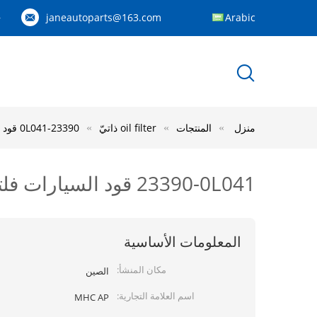
janeautoparts@163.com
Arabic
83
منزل
المنتجات
oil filter ذاتيّ
23390-0L041 قود السيارات فلتر تصفية العنصر النفط لتويوتا هايلكس بيك أب الثالث لكزس
23390-0L041 قود السيارات فلتر تصفية العنصر النفط لتويوتا هايلكس بيك أب الثالث لكزس
المعلومات الأساسية
مكان المنشأ:
الصين
اسم العلامة التجارية:
MHC AP