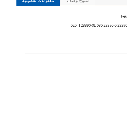
منتوج وصف
معلومات تفصيلية
23390-0L 03 ل 020