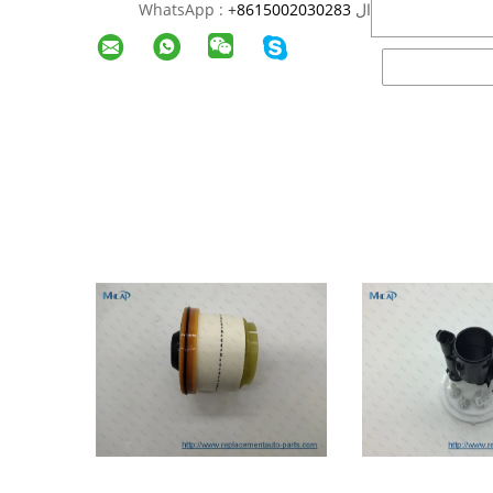
ال WhatsApp :
8615002030283
+