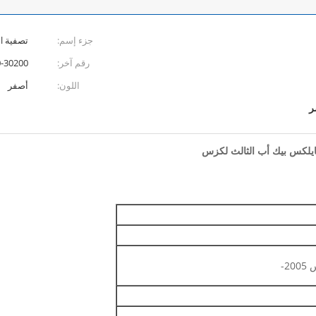
جزء إسم:
تصفية Feul
رقم آخر:
23390-30200 0 23390-0
اللون:
أصفر
ر