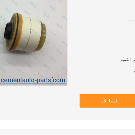
ﺎﺘﺼﻟ ﺍﻶﻧ