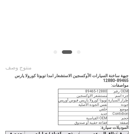
POLICY
منتوج وصف
جبهة ساخنة السيارات الأوكسجين الاستشعار امدا تويوتا كورولا يارس
89465-12880
مواصفات:
OEM رقم:
89465-12880
جزء اسم:
مستشعر الاوكسجين
طراز السيارة:
تويوتا كورولا ياريس فيوس أوريس
جودة:
نفس الجودة الأصلية
موضع:
خلفي
Contidion:
جديد
حجم:
OEM القياسية
صفقة:
فقاعة حقيبة أو صندوق
الموديلات سيارة: