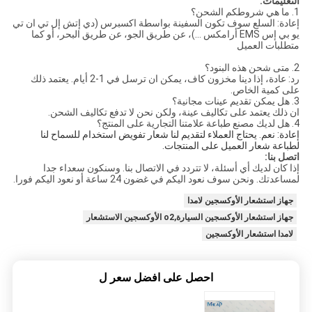
التعليمات:
1.
ما هي شروطكم الشحن؟
إعادة: السلع سوف تكون السفينة بواسطة اكسبرس (دي إتش إل تي ان تي
يو بي إس EMS أرامكس ...)، عن طريق الجو، عن طريق البحر، أو كما
متطلبات العميل
2.
متى شحن هذه البنود؟
رد: عادة، إذا دينا مخزون كاف، يمكن ان ترسل في 1-2 أيام. يعتمد ذلك
على كمية الخاص.
3. هل يمكن تقديم عينات مجانية؟
ان ذلك يعتمد على تكاليف عينة، ولكن نحن لا تدفع تكاليف الشحن.
4. هل لديك مصنع طباعة علامتنا التجارية على المنتج؟
إعادة: نعم.
يحتاج العملاء لتقديم لنا شعار تفويض استخدام للسماح لنا
لطباعة شعار العميل على المنتجات.
اتصل بنا:
إذا كان لديك أي أسئلة، لا تتردد في الاتصال بنا. وسنكون سعداء جدا
لمساعدتك. ونحن سوف نعود اليكم في غضون 24 ساعة أو نعود اليكم فورا.
جهاز استشعار الأوكسجين لامدا
جهاز استشعار الأوكسجين السيارة,o2 الأوكسجين الاستشعار
لامدا استشعار الأوكسجين
احصل على افضل سعر ل