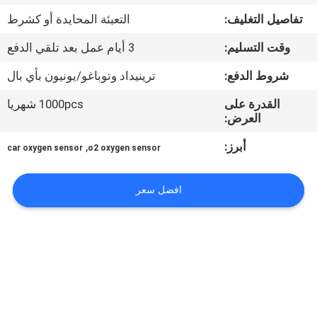
تفاصيل التغليف:
التعبئة المحايدة أو كشرط
مراقبة
وقت التسليم:
3 أيام عمل بعد تلقي الدفع
الجودة
شروط الدفع:
ترينيداد وتوباغو/يونيون بأي بال
اتصل
القدرة على
1000pcs شهريا
العرض:
بنا
أبرز:
,
car oxygen sensor
o2 oxygen sensor
اطلب
افضل سعر
اقتباس
خريطة
الموقع
PRIVACY