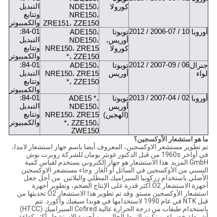
التبديل
كورولا
NDE150،
وتتابع
NRE150،
والكمبيوتر
ZRE151، ZZE150
84-01:
10 / 2006-07 / 2012
أوروبا
تويوتا
ADE150،
التبديل
أوريس،
NDE150،
وتتابع
كورولا
NRE150، ZRE15
والكمبيوتر
*، ZZE150
84-01:
06 / 2007-09 / 2012
جنرال
تويوتا
ADE150،
التبديل
لواء
أوريس
NRE150، ZRE15
وتتابع
*، ZZE150
والكمبيوتر
84-01:
02 / 2007-04 / 2013
أوروبا
تويوتا
ADE15 *،
التبديل
أوريس
NDE150،
وتتابع
(الهجين)
NRE150، ZRE15
والكمبيوتر
*، ZZE150،
ZWE150
ما هو استشعار الأوكسجين؟
تم تطوير مستشعر الاوكسجين، المعروف أيضا باسم جهاز استشعار لامدا،
في أواخر 1960s من قبل الدكتور غونتر بومان للشركة روبرت بوش
GmbH المزيد. هذا الاستشعار هو جهاز إلكتروني يستخدم لقياس كمية
النسبي من الأوكسجين في السائل أو الغاز. وجاء مستشعر الاوكسجين
الأصلي باستخدام زركونيا السيراميك المطلي والبلاتين. من أجل جعل
أجهزة الاستشعار O2 أكثر قدرة على الإنتاج الضخم، وتطوير أجهزة
استشعار الأوكسجين مستو. وقد تم تطوير هذا الاستشعار O2 تحديثها من
قبل NTK في عام 1990 لاستخدامها في هوندا سيفيك وأكورد. تتم
باستخدام طبقات من درجة الحرارة عالية Cofired السيراميك (HTCC)
أشرطة خضراء، ويتكون النمط الحالي من أجهزة الاستشعار أكثر كفاءة