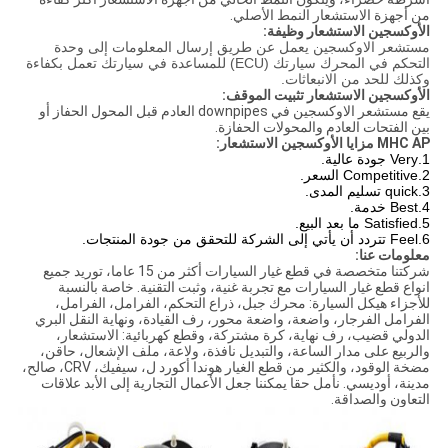
من أجهزة الاستشعار النمط الأصلي.
الأوكسجين الاستشعار وظيفة:
مستشعر الاوكسجين يعمل عن طريق إرسال المعلومات إلى وحدة
التحكم في المحرك سيارتك (ECU) للمساعدة في سيارتك تعمل بكفاءة
وكذلك للحد من الانبعاثات.
الأوكسجين الاستشعار تثبيت الموقف:
يقع مستشعر الاوكسجين في downpipes العادم قبل المحول الحفاز أو
بين الفتحات العادم والمحولات الحفازة.
MHC AP مزايا الأوكسجين الاستشعار:
1.Very جودة عالية.
2.Competitive السعر.
3.quick تسليم المدى.
4.Best خدمة.
5.Satisfied ما بعد البيع.
6.Feel تتردد أن يأتي إلى الشركة للتحقق من جودة المنتجات.
معلومات عنا:
شركتنا متخصصة في قطع غيار السيارات أكثر من 15 عاما، توريد جميع
انواع قطع غيار السيارات مع تجربة غنية، وثبت التقنية. خاصة بالنسبة
للأجزاء هيكل السيارة: محرك جبل، ذراع التحكم، الفرامل، الفرامل،
الفرامل الفرجار، واضعة، واضعة محور، رف القيادة، ونهاية النقل البري
الدولي قضيب، رف نهاية، كرة مشتركة، وقطع كهربائية: الاستشعار،
والربيع على مدار الساعة، والتبديل نافذة، ولاعة، ملف الإشعال، حاقن،
مضخة الوقود، والكثير من قطع الغيار هوندا أكورد ل، سيفيك، CRV، صالح،
مدينة، أوديسي. نأمل حقا يمكننا جعل الأعمال التجارية إلى الأبد علاقات
التعاون والصداقة.