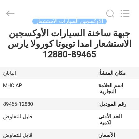
MHC
Linkway
Auto
Parts
Limited.
الأوكسجين السيارات الاستشعار
All
Rights
Reserved.
جبهة ساخنة السيارات الأوكسجين
الصفحة
الاستشعار امدا تويوتا كورولا يارس
الرئيسية
89465-12880
منتجات
مكان المنشأ:
اليابان
معلومات
اسم العلامة
MHC AP
عنا
التجارية:
رقم الموديل:
89465-12880
جولة
الحد الأدنى
قابل للتفاوض
في
لكمية:
المعمل
الأسعار:
قابل للتفاوض