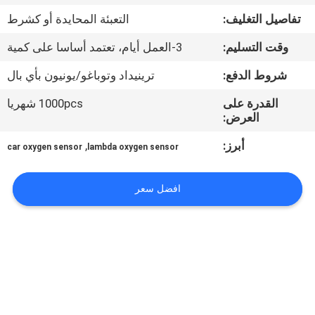
تفاصيل التغليف:
التعبئة المحايدة أو كشرط
مراقبة
وقت التسليم:
3-العمل أيام، تعتمد أساسا على كمية
الجودة
شروط الدفع:
ترينيداد وتوباغو/يونيون بأي بال
اتصل
القدرة على
1000pcs شهريا
العرض:
بنا
أبرز:
,
car oxygen sensor
lambda oxygen sensor
اطلب
افضل سعر
اقتباس
خريطة
الموقع
PRIVACY