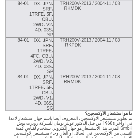
84-01
TRH200V-
08 / 2004-11 / 2013
DX، JPN،
RKMDK
SRF،
1TRFE، 5F،
CBU،
2WD، V2،
4D، 03S،
SP
84-01
TRH200V-
08 / 2004-11 / 2013
DX، JPN،
RKPDK
SRF،
1TRFE،
4FC، CBU،
2WD، V2،
4D، 03S،
SP
84-01
TRH200V-
08 / 2004-11 / 2013
DX، JPN،
RRMDK
SRF،
1TRFE، 5F،
CBU،
2WD، V1،
4D، 06S،
SG
ما هو استشعار الأوكسجين؟
تم تطوير مستشعر الاوكسجين، المعروف أيضا باسم جهاز استشعار لامدا،
في أواخر 1960s من قبل الدكتور غونتر بومان للشركة روبرت بوش
GmbH المزيد. هذا الاستشعار هو جهاز إلكتروني يستخدم لقياس كمية
النسبي من الأوكسجين في السائل أو الغاز. وجاء مستشعر الاوكسجين