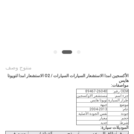
POLICY
منتوج وصف
الأكسجين امدا الاستشعار السيارات السيارات / O2 الاستشعار امدا لتويوتا
هايس
مواصفات:
OEM رقم:
89467-26040
جزء اسم:
مستشعر الاوكسجين
طراز السيارة:
تويوتا هايس
موضع:
جبهة
عام:
2004-2013
جودة:
نفس الجودة الأصلية
حجم:
معيار
شرط:
جديد
الموديلات سيارة: