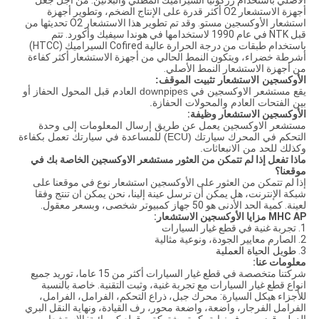
الأصلي باستخدام زركونيا السيراميك المطلي والبلاتين. من أجل جعل
أجهزة الاستشعار O2 أكثر قدرة على الإنتاج الضخم، وتطوير أجهزة
استشعار الأوكسجين مستو. وقد تم تطوير هذا الاستشعار O2 تحديثها من
قبل NTK في عام 1990 لاستخدامها في هوندا سيفيك وأكورد. تتم
باستخدام طبقات من درجة الحرارة عالية Cofired السيراميك (HTCC)
أشرطة خضراء، ويتكون النمط الحالي من أجهزة الاستشعار أكثر كفاءة
من أجهزة الاستشعار النمط الأصلي.
الأوكسجين الاستشعار تثبيت الموقف:
يقع مستشعر الاوكسجين في downpipes العادم قبل المحول الحفاز أو
بين الفتحات العادم والمحولات الحفازة.
الأوكسجين الاستشعار وظيفة:
مستشعر الاوكسجين يعمل عن طريق إرسال المعلومات إلى وحدة
التحكم في المحرك سيارتك (ECU) للمساعدة في سيارتك تعمل بكفاءة
وكذلك للحد من الانبعاثات.
ماذا تفعل إذا لم تتمكن من العثور مستشعر الاوكسجين الخاصة بك في
موقعنا؟
إذا لم تتمكن من العثور على الأوكسجين استشعار نوع في موقعنا على
شبكة الإنترنت، هل يمكن أن ترسل عينة إلينا، نحن يمكن ان تنتج وفقا
لعينة. كمية الحد الأدنى هو 50 جهاز كمبيوتر شخصى، وبسعر معقول.
MHC AP مزايا الأوكسجين الاستشعار:
1. تجربة غنية في قطع غيار السيارات
2. الصارم معايير الجودة، ونوعية مثالية
3.
طويل الحياة العملية
معلومات عنا:
شركتنا متخصصة في قطع غيار السيارات أكثر من 15 عاما، توريد جميع
انواع قطع غيار السيارات مع تجربة غنية، وثبت التقنية. خاصة بالنسبة
للأجزاء هيكل السيارة: محرك جبل، ذراع التحكم، الفرامل، الفرامل،
الفرامل الفرجار، واضعة، واضعة محور، رف القيادة، ونهاية النقل البري