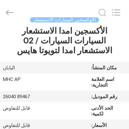
MHC
Linkway
Auto
Parts
Limited.
الأوكسجين السيارات الاستشعار
All
Rights
Reserved.
الأكسجين امدا الاستشعار
الصفحة
السيارات السيارات / O2
الرئيسية
الاستشعار امدا لتويوتا هايس
منتجات
مكان المنشأ:
اليابان
معلومات
اسم العلامة
MHC AP
عنا
التجارية:
رقم الموديل:
89467 26040
جولة
الحد الأدنى
قابل للتفاوض
في
لكمية:
المعمل
الأسعار:
قابل للتفاوض