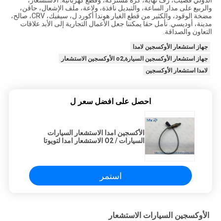
الدولي قضيب، رف نهاية، كرة مشتركة، وقطع كهربائية: الاستشعار،
والربيع على مدار الساعة، والتبديل نافذة، ولاعة، ملف الإشعال، حاقن،
مضخة الوقود، والكثير من قطع الغيار هوندا أكورد ل، سيفيك، CRV، صالح،
مدينة، أوديسي. نأمل حقا يمكننا جعل الأعمال التجارية إلى الأبد علاقات
التعاون والصداقة.
جهاز استشعار الأوكسجين لامدا
جهاز استشعار الأوكسجين السيارة,o2 الأوكسجين الاستشعار
لامدا استشعار الأوكسجين
احصل على افضل سعر ل
الأكسجين امدا الاستشعار السيارات
السيارات / O2 الاستشعار امدا لتويوتا
هايس
استمر
الأوكسجين السيارات الاستشعار