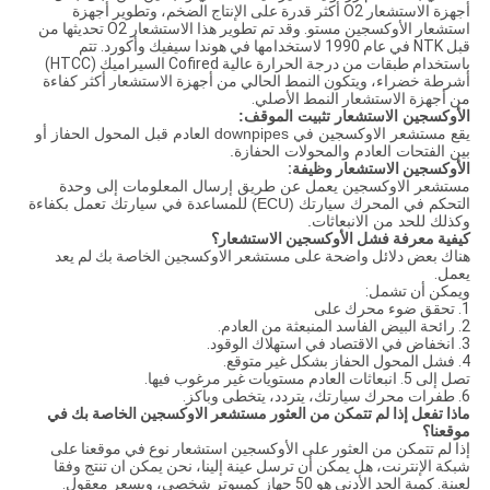
أجهزة الاستشعار O2 أكثر قدرة على الإنتاج الضخم، وتطوير أجهزة
استشعار الأوكسجين مستو. وقد تم تطوير هذا الاستشعار O2 تحديثها من
قبل NTK في عام 1990 لاستخدامها في هوندا سيفيك وأكورد. تتم
باستخدام طبقات من درجة الحرارة عالية Cofired السيراميك (HTCC)
أشرطة خضراء، ويتكون النمط الحالي من أجهزة الاستشعار أكثر كفاءة
من أجهزة الاستشعار النمط الأصلي.
الأوكسجين الاستشعار تثبيت الموقف:
يقع مستشعر الاوكسجين في downpipes العادم قبل المحول الحفاز أو
بين الفتحات العادم والمحولات الحفازة.
الأوكسجين الاستشعار وظيفة:
مستشعر الاوكسجين يعمل عن طريق إرسال المعلومات إلى وحدة
التحكم في المحرك سيارتك (ECU) للمساعدة في سيارتك تعمل بكفاءة
وكذلك للحد من الانبعاثات.
كيفية معرفة فشل الأوكسجين الاستشعار؟
هناك بعض دلائل واضحة على مستشعر الاوكسجين الخاصة بك لم يعد
يعمل.
ويمكن أن تشمل:
1. تحقق ضوء محرك على
2. رائحة البيض الفاسد المنبعثة من العادم.
3. انخفاض في الاقتصاد في استهلاك الوقود.
4. فشل المحول الحفاز بشكل غير متوقع.
تصل إلى 5. انبعاثات العادم مستويات غير مرغوب فيها.
6. طفرات محرك سيارتك، يتردد، يتخطى وباكز.
ماذا تفعل إذا لم تتمكن من العثور مستشعر الاوكسجين الخاصة بك في
موقعنا؟
إذا لم تتمكن من العثور على الأوكسجين استشعار نوع في موقعنا على
شبكة الإنترنت، هل يمكن أن ترسل عينة إلينا، نحن يمكن ان تنتج وفقا
لعينة. كمية الحد الأدنى هو 50 جهاز كمبيوتر شخصى، وبسعر معقول.