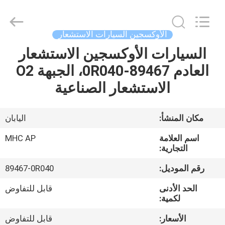
MHC
Linkway
Auto
Parts
Limited.
الأوكسجين السيارات الاستشعار
All
Rights
Reserved.
السيارات الأوكسجين الاستشعار
الصفحة
العادم 89467-0R040، الجبهة O2
الرئيسية
الاستشعار الصناعية
منتجات
مكان المنشأ:
اليابان
معلومات
اسم العلامة
MHC AP
عنا
التجارية:
رقم الموديل:
89467-0R040
جولة
الحد الأدنى
قابل للتفاوض
في
لكمية:
المعمل
الأسعار:
قابل للتفاوض