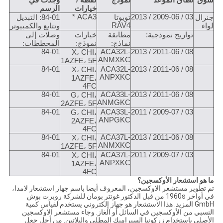
سوق
نطاق الموعد
نموذج
لقطة /
وجدت في
خيارات
الرسم
ACA3 *
03 / 2009-06 / 2013
جنرال
تويوتا
84-01: التبديل
RAV4
لواء
وتتابع والكمبيوتر
تواريخ نموذجية:
مطابقة
خيارات
وصلات إلى
نماذج:
نموذج:
المخططات:
84-01
ACA32L-
08 / 2011-06 / 2013
X، CHI،
ANMXKC
1AZFE، 5F
84-01
ACA32L-
08 / 2011-06 / 2013
X، CHI،
ANPXKC
1AZFE،
4FC
84-01
ACA33L-
08 / 2011-06 / 2013
G، CHI،
ANMGKC
2AZFE، 5F
84-01
ACA33L-
03 / 2009-07 / 2011
G، CHI،
ANPGKC
2AZFE،
4FC
84-01
ACA37L-
08 / 2011-06 / 2013
X، CHI،
ANMXKC
1AZFE، 5F
84-01
ACA37L-
03 / 2009-07 / 2011
X، CHI،
ANPXKC
1AZFE،
4FC
ما هو استشعار الأوكسجين؟
تم تطوير مستشعر الاوكسجين، المعروف أيضا باسم جهاز استشعار لامدا،
في أواخر 1960s من قبل الدكتور غونتر بومان للشركة روبرت بوش
GmbH المزيد. هذا الاستشعار هو جهاز إلكتروني يستخدم لقياس كمية
النسبي من الأوكسجين في السائل أو الغاز. وجاء مستشعر الاوكسجين
الأصلي باستخدام زركونيا السيراميك المطلي والبلاتين. من أجل جعل