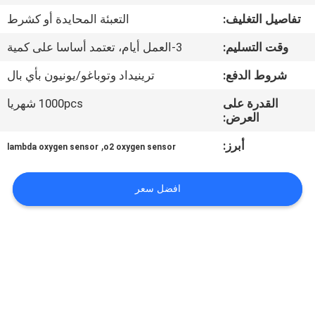
تفاصيل التغليف:
التعبئة المحايدة أو كشرط
مراقبة
وقت التسليم:
3-العمل أيام، تعتمد أساسا على كمية
الجودة
شروط الدفع:
ترينيداد وتوباغو/يونيون بأي بال
اتصل
القدرة على
1000pcs شهريا
العرض:
بنا
أبرز:
,
lambda oxygen sensor
o2 oxygen sensor
اطلب
افضل سعر
اقتباس
خريطة
الموقع
PRIVACY