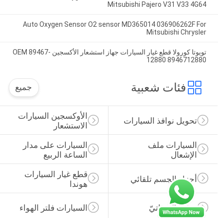
Mitsubishi Pajero V31 V33 4G64
Auto Oxygen Sensor O2 sensor MD365014 036906262F For
Mitsubishi Chrysler
تويوتا كورولا قطع غيار السيارات جهاز استشعار الأكسجين OEM 89467-
12880 8946712880
فئات شعبية
جميع
الأوكسجين السيارات 
تحويل نوافذ السيارات
الاستشعار
السيارات ملف 
السيارات على مدار 
الإشعال
الساعة الربيع
قطع غيار السيارات 
أجزاء الجسم تلقائي
هوندا
Oil Filter ذاتيّ
السيارات فلتر الهواء