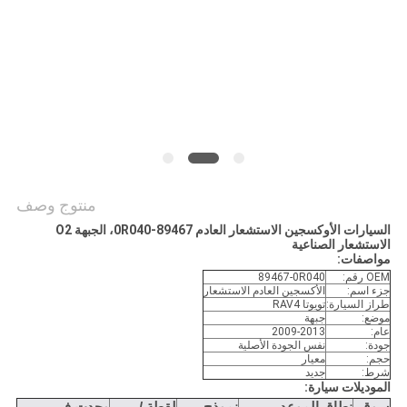
POLICY
منتوج وصف
السيارات الأوكسجين الاستشعار العادم 89467-0R040، الجبهة O2
الاستشعار الصناعية
مواصفات:
OEM رقم:
89467-0R040
جزء اسم:
الأكسجين العادم الاستشعار
طراز السيارة:
تويوتا RAV4
موضع:
جبهة
عام:
2009-2013
جودة:
نفس الجودة الأصلية
حجم:
معيار
شرط:
جديد
الموديلات سيارة: