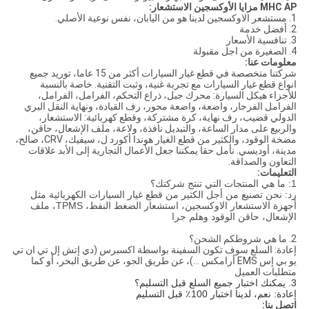
MHC AP مزايا الأوكسجين الاستشعار:
1. مستشعر الاوكسجين لدينا هو من اليابان، نفس نوعية الأصلي.
2. أفضل خدمة
3. تنافسية الأسعار
4. الصغيرة من اجل مقبولة
معلومات عنا:
شركتنا متخصصة في قطع غيار السيارات أكثر من 15 عاما، توريد جميع
انواع قطع غيار السيارات مع تجربة غنية، وثبت التقنية. خاصة بالنسبة
للأجزاء هيكل السيارة: محرك جبل، ذراع التحكم، الفرامل، الفرامل،
الفرامل الفرجار، واضعة، واضعة محور، رف القيادة، ونهاية النقل البري
الدولي قضيب، رف نهاية، كرة مشتركة، وقطع كهربائية: الاستشعار،
والربيع على مدار الساعة، والتبديل نافذة، ولاعة، ملف الإشعال، حاقن،
مضخة الوقود، والكثير من قطع الغيار هوندا أكورد ل، سيفيك، CRV، صالح،
مدينة، أوديسي. نأمل حقا يمكننا جعل الأعمال التجارية إلى الأبد علاقات
التعاون والصداقة.
التعليمات:
1: ما هي المنتجات التي تنتج شركتك؟
رد: نحن تصنيع من أجل الكثير من قطع غيار السيارات الكهربائية مثل
أجهزة الاستشعار الاوكسجين، استشعار الضغط النفط، TPMS، ملف
الإشعال، حاقن الوقود وهلم جرا
2.
ما هي شروطكم الشحن؟
إعادة: السلع سوف تكون السفينة بواسطة اكسبرس (دي إتش إل تي ان تي
يو بي إس EMS أرامكس ...)، عن طريق الجو، عن طريق البحر، أو كما
متطلبات العميل
3. يمكنك اختبار جميع السلع قبل التسليم؟
إعادة: نعم، لدينا اختبار 100٪ قبل التسليم
اتصل بنا: