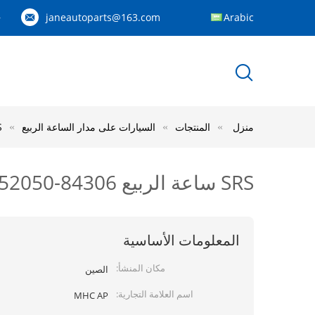
janeautoparts@163.com
Arabic
83
منزل
المنتجات
السيارات على مدار الساعة الربيع
SRS ساعة ا
SRS ساعة الربيع 84306-52050 لتويوتا ياريس كورولا RAV4 أجزاء السيارات استبدال
المعلومات الأساسية
مكان المنشأ:
الصين
اسم العلامة التجارية:
MHC AP