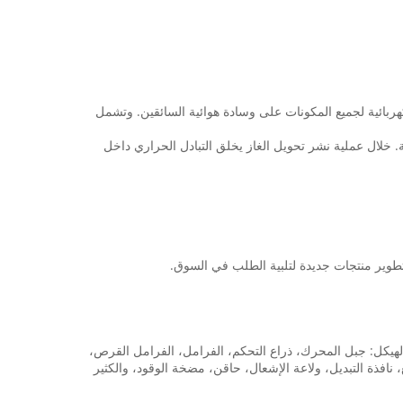
ربائية لجميع المكونات على وسادة هوائية السائقين. وتشمل
 خلال عملية نشر تحويل الغاز يخلق التبادل الحراري داخل
 وتطوير منتجات جديدة لتلبية الطلب في السوق.
قنية ثبت. خاصة ل أجزاء الهيكل: جبل المحرك، ذراع التحكم، الفرامل، الفرامل القرص،
نافذة التبديل، ولاعة الإشعال، حاقن، مضخة الوقود، والكثير