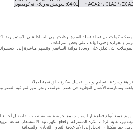
ACA2 *، CLA2 *، ZCA2 
84-01: سويتش & ريلاي & كومبيوتر
سكنه كما يتحول عجلة عجلة القيادة. وظيفتها هي الحفاظ على الاستمرارية الكه
كروز والحرارة وحتى الهاتف على بعض المركبات.
الموصلات التي تعلق على وسادة هوائية السائقين وتنصهر مباشرة إلى الاسطوانة.
زاهة وسرعة التسليم. ونحن نتمسك بفكرة خلق قيمة لعملائنا.
ة المواهب وممارسة الأعمال التجارية في عصر العولمة، ونحن ندير لمواكبة العصر
كتنا متخصصة في قطع غيار السيارات على مدى سنوات 15، توريد جميع أنواع قطع غيار السيارات مع تجربة غنية، ت
 تير، نهاية الرف، الكرة المشتركة، وقطع الكهربائية: الاستشعار، ساعة الربيع، 
ل حقا يمكننا أن نجعل إلى الأبد علاقة التعاون التجاري والصداقة.