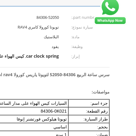
84306-52050
part number.:
سيارة نموذج:
تويوتا كورولا كامري RAV4
مادة:
البلاستيك
وظيفة:
يقود
car clock spring
كيس الهواء على
إبراز:
,
سرس ساعة الربيع 84306-52050 لتويوتا ياريس كورولا rav4 استبدال قطع غيار السيارات
مواصفات:
جزء اسم:
السيارات كيس الهواء على مدار الساعة ا
رقم القطعة:
84306-0K021
طراز السيارة:
تويوتا هيلوكس فورتشنر إنوفا
بحجم:
اساسي
ضمان:
1 سنة