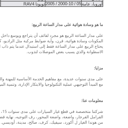
05 / 2000-10 / 2005
أوروبا، عامة
تويوتا RAV4
*
ما هو وسادة هوائية على مدار الساعة الربيع:
على مدار الساعة الربيع هو مجرد لفائف أن يتراجع ويوسع داخل م
المكونات وسادة هوائية، قرن، وأية ضوابط مركبة مثل الراديو، 
يحتاج الربيع على مدار الساعة فقط إلى استبدال عندما يتم ذاب 
الاسطوانة والذي يسبب بعض الموصلات لتذوب.
مزايا:
على مدى سنوات عديدة، مع مفاهيم الخدمة الأساسية للمهنة والن
مع المبدأ التوجيهي عملية التكنولوجيا والابتكار الإدارة، وتنمي
معلومات عنا:
شر
الفرامل الفرجار، واضعة، واضعة المحور، رف التوجيه، نهاية قضيب
من هوندا الغيار ل أكورد، سيفيك، كرف، صالح، مدينة، أوديسي. نأم