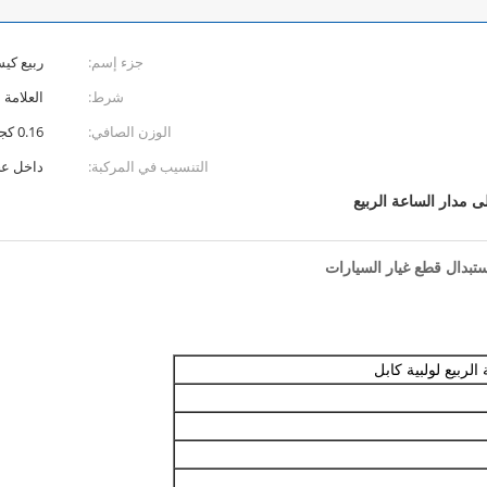
جزء إسم:
ربيع كي
شرط:
العلامة 
الوزن الصافي:
0.16 كجم
التنسيب في المركبة:
داخل عجل
 مدار الساعة الربيع
لربيع لولبية كابل