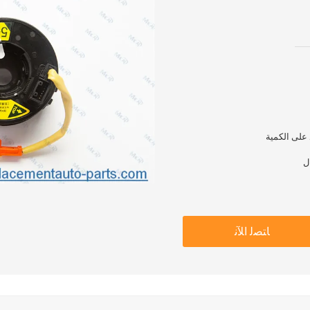
ﺎﺘﺼﻟ ﺍﻶﻧ