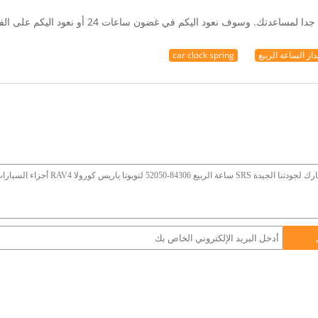
ك. وسوف نعود اليكم في غضون ساعات 24 أو نعود اليكم على الفور.
ار الساعة الربيع
car clock spring