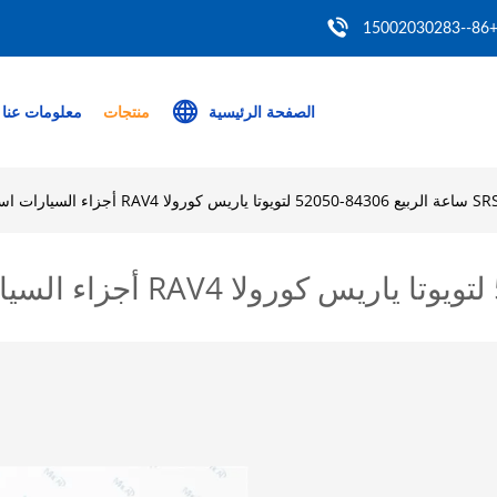
+86--150020302
الصفحة الرئيسية
منتجات
معلومات عنا
لربيع 84306-52050 لتويوتا ياريس كورولا RAV4 أجزاء السيارات استبدال