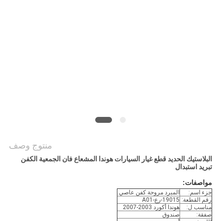
POLICY
منتوج وصف
البلاستيك الحديد قطع غيار السيارات هوندا المشعاع فان الجمعية الكفن
تبريد استبدال
مواصفات:
جزء اسم:
المبرد مروحة كفن عاصي.
رقم القطعة:
19015-رع-A01
مناسب ل:
هوندا أكورد 2003-2007
صفقة:
صندوق