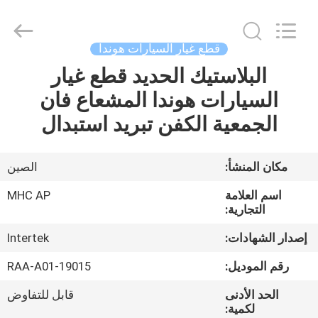
MHC
Linkway
Auto
Parts
Limited.
قطع غيار السيارات هوندا
All
Rights
Reserved.
البلاستيك الحديد قطع غيار
الصفحة
السيارات هوندا المشعاع فان
الرئيسية
الجمعية الكفن تبريد استبدال
منتجات
مكان المنشأ:
الصين
معلومات
اسم العلامة
MHC AP
عنا
التجارية:
إصدار الشهادات:
Intertek
جولة
رقم الموديل:
19015-RAA-A01
في
الحد الأدنى
قابل للتفاوض
المعمل
لكمية: