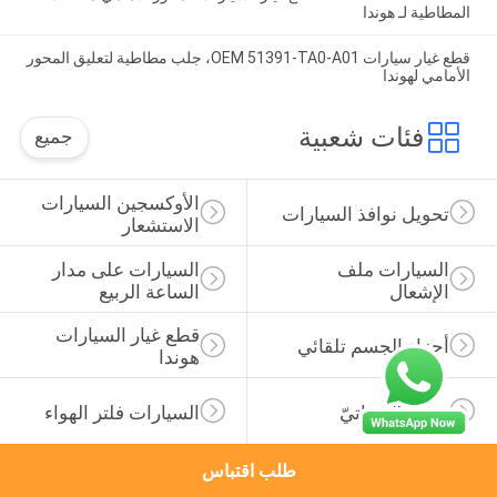
المطاطية لـ هوندا
قطع غيار سيارات OEM 51391-TA0-A01، جلب مطاطية لتعليق المحور
الأمامي لهوندا
فئات شعبية
جميع
الأوكسجين السيارات 
تحويل نوافذ السيارات
الاستشعار
السيارات ملف 
السيارات على مدار 
الإشعال
الساعة الربيع
قطع غيار السيارات 
أجزاء الجسم تلقائي
هوندا
Oil Filter ذاتيّ
السيارات فلتر الهواء
طلب اقتباس