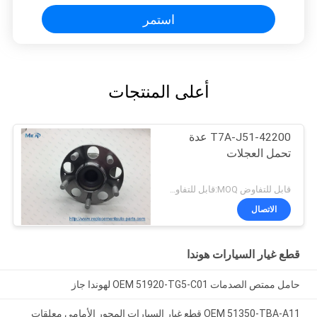
استمر
أعلى المنتجات
42200-T7A-J51 عدة
تحمل العجلات
قابل للتفاوض MOQ:قابل للتفاوض
الاتصال
قطع غيار السيارات هوندا
حامل ممتص الصدمات OEM 51920-TG5-C01 لهوندا جاز
OEM 51350-TBA-A11 قطع غيار السيارات المحور الأمامي معلقات