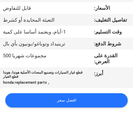
الأسعار:
قابل للتفاوض
مراقبة
تفاصيل التغليف:
التعبئة المحايدة أو كشرط
الجودة
وقت التسليم:
1-أيام، ويعتمد أساسا على كمية
اتصل
شروط الدفع:
ترينيداد وتوباغو/يونيون بأي بال
بنا
القدرة على
مجموعات شهريا 500
العرض:
اطلب
أبرز:
قطع غيار السيارات وتصنيع المعدات الأصلية هوندا، هوندا
قطع الغيار
اقتباس
,
honda replacement parts
خريطة
افضل سعر
الموقع
PRIVACY