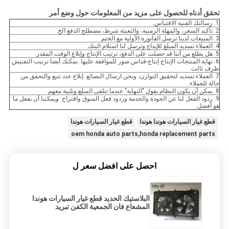
تحقق أدناه للحصول على مزيد من المعلومات حول وضع أمر
1. رسالتك الفنية الاقتباس.
2. تأكيد السعر، والمهلة الزمنية، والتعبئة شرط، مصطلح الدفع الخ
3. المبيعات لدينا ترسل الفاتورة الأولية مع الختم.
4. العملاء تسديد المبلغ للإيداع وترسل لنا استلام البنك.
5. هل يطلع من أننا قد حصلت على الدفع، ترتيب الإنتاج وإبلاغ الوقت المقدر.
6. نهاية المنتجات الإنتاج إنتاج-قداس صور للموافقة عليها. يمكنك أيضا ترتيب التفتيش
طرف ثالث.
7. العملاء تسديد لتحقيق التوازن، ونحن ارسال البضائع. إبلاغ عدد تتبع والتحقق من
حالة للعملاء.
8. يمكن أن يكون النظام يقول "النهاية" عندما تتلقى السلع وتلبية معهم.
9. ردود الفعل لنا عن الجودة والخدمة وردود فعل السوق واقتراح. ويمكننا أن نفعل ما
هو أفضل.
قطع غيار السيارات هوندا هوندا
قطع غيار السيارات هوندا
oem honda auto parts,honda replacement parts
احصل على افضل سعر ل
البلاستيك الحديد قطع غيار السيارات هوندا
المشعاع فان الجمعية الكفن تبريد
استبدال