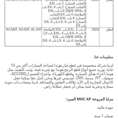
(الجانب الستار)، 2 باب EXL
(الجانب الستار)، 2 باب EX، 4 باب
LX (SIDE SRS)، 4 باب EXL
(الملاحة)، 4 باب EX (الجانب
الستار)، 4 باب EXL (الجانب
الستار)، 4 باب LX، 4 باب DX، 4
باب EX
اتفاق
2003
2 باب EXL، 2 باب EXL (الملاحة)،
KA 5MT، KA 5AT، KL 5AT
2 باب EX، 4 باب EXL، 4 باب LX
(SIDE SRS)، 4 باب EXL
(الملاحة)، 4 باب LX، 4 باب DX، 4
باب EX
معلومات عنا:
لدينا شركة متخصصة في قطع غيار هوندا لصناعة السيارات أكثر من 15
عاما، توريد جميع أنواع قطع الرمح هوندا مع تجربة غنية، وثبت التقنية. مثل
هوندا أجزاء هيكل السيارة، وقطع الكهرباء، وأجزاء الجسم لACCORD،
سيفيك، FIT، مدينة، CRV، أوديسي غيرها ونحن نأمل حقا يمكننا جعل
الأعمال التجارية إلى الأبد علاقات التعاون والصداقة. لدينا منتجات ذات جودة
ممتازة وتجربة غنية يمكن أن تجعل عملائنا راض. .
مزايا المروحة MHC AP المبرد:
جودة عالية
ضمان 1 سنة