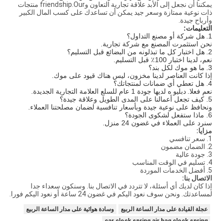
يمكننا أن نجعل إلى الأبد علاقة تجارية التعاون وfriendship.Our منتجات
ذات نوعية ممتازة وسعر جيد يمكن أن تساعدك على كسب المال الكبير
وأرباح جيدة.
التعليمات:
1.
هل شركة أو مصنع التداول؟
نحن استثمرت المصنع مع شركة تجارية.
2.
هل اختبار كل ما تبذلونه من البضائع قبل التسليم؟
نعم، لدينا اختبار 100٪ قبل التسليم.
3.
ما هو موك لكل بند؟
إذا كانت العناصر لدينا مخزون، ليس هناك قيود على موك.
4. هل تعطي أي ضمانات لمنتجاتك؟
نعم فعلا.
دبليو
ه لديها جودة 1 عام للسلع العلامة التجارية الجديدة.
5. كيف تجعل أعمالنا على المدى الطويل وعلاقة جيدة؟
ونحافظ على نوعية جيدة وبأسعار تنافسية لضمان
مصلحتنا
العملاء.
6. ماذا ستفعل لشكوى الجودة؟
سنرد على العملاء في غضون 24 منزل.
مزايا:
1. سعر تنافسي
2. الضمان مضمون
3. جودة عالية
4. تسليم في الوقت المناسب
5. أفضل الخدمات الموردة
الاتصال بنا:
إذا كان لديك أي أسئلة، لا تتردد في الاتصال بنا. وسنكون سعداء جدا
لمساعدتك. ونحن سوف نعود اليكم في غضون 24 ساعة أو نعود اليكم فورا.
عجلة القيادة على مدار الساعة الربيع
وسادة هوائية على مدار الساعة الربيع