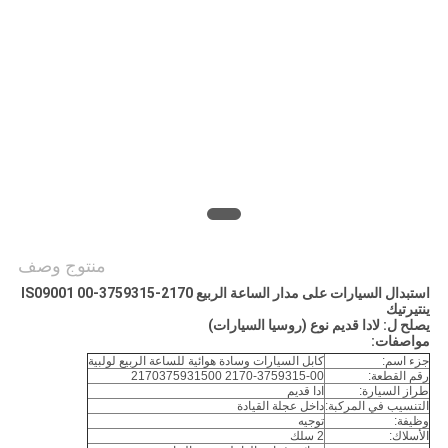
POLICY
منتوج وصف
استبدال السيارات على مدار الساعة الربيع 2170-3759315-00 IS09001
ينتيرتيك
يصلح ل:
لادا قديم نوع (روسيا السيارات)
مواصفات:
جزء اسم:
كابل السيارات وسادة هوائية للساعة الربيع لولبية
رقم القطعة:
2170-3759315-00 2170375931500
طراز السيارة:
ادا قديم
التنسيب في المركبة:
داخل عجلة القيادة
وظيفة:
توجيه
الأسلاك:
2 سلك