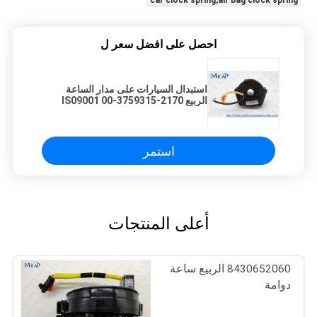
car clock spring,air bag clock spring
احصل على افضل سعر ل
استبدال السيارات على مدار الساعة
الربيع 2170-3759315-00 IS09001
ينتيرتيك
استمر
أعلى المنتجات
8430652060 الربيع ساعة
دوامة