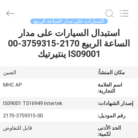
MHC
Linkway
Auto
Parts
Limited.
السيارات على مدار الساعة الربيع
All
Rights
Reserved.
استبدال السيارات على مدار
الصفحة
الساعة الربيع 2170-3759315-00
الرئيسية
IS09001 ينتيرتيك
منتجات
مكان المنشأ:
الصين
معلومات
اسم العلامة
MHC AP
عنا
التجارية:
إصدار الشهادات:
IS09001 TS16949 Intertek
جولة
رقم الموديل:
2170-3759315-00
في
الحد الأدنى
قابل للتفاوض
المعمل
لكمية: