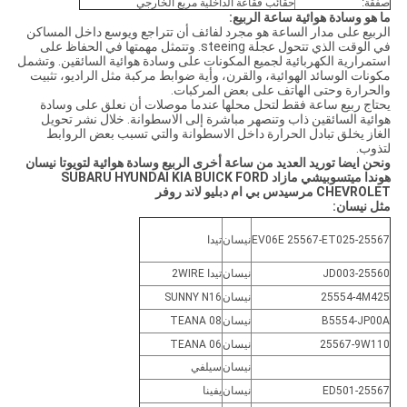
صفقة:
حقائب فقاعة الداخلية مربع الخارجي
ما هو وسادة هوائية ساعة الربيع:
الربيع على مدار الساعة هو مجرد لفائف أن تتراجع ويوسع داخل المساكن
في الوقت الذي تتحول عجلة steeing. وتتمثل مهمتها في الحفاظ على
استمرارية الكهربائية لجميع المكونات على وسادة هوائية السائقين. وتشمل
مكونات الوسائد الهوائية، والقرن، وأية ضوابط مركبة مثل الراديو، تثبيت
والحرارة وحتى الهاتف على بعض المركبات.
يحتاج ربيع ساعة فقط لتحل محلها عندما موصلات أن نعلق على وسادة
هوائية السائقين ذاب وتنصهر مباشرة إلى الاسطوانة. خلال نشر تحويل
الغاز يخلق تبادل الحرارة داخل الاسطوانة والتي تسبب بعض الروابط
لتذوب.
ونحن ايضا توريد العديد من ساعة أخرى الربيع وسادة هوائية لتويوتا نيسان
هوندا ميتسوبيشي مازاد SUBARU HYUNDAI KIA BUICK FORD
CHEVROLET مرسيدس بي ام دبليو لاند روفر
مثل نيسان:
25567-EV06E 25567-ET025
نيسان
تيدا
25560-JD003
نيسان
تيدا 2WIRE
25554-4M425
نيسان
SUNNY N16
B5554-JP00A
نيسان
TEANA 08
25567-9W110
نيسان
TEANA 06
نيسان
سيلفي
25567-ED501
نيسان
يفينا