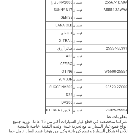
25567-1DA0A
نيسان
NV2000 نافارا
B5554-3AW9A
نيسان
SUNNY N17
نيسان
GENISS
نيسان
TEANA OLD
نيسان
قاشقاي
نيسان
X-TRAIL
25554-5L391
نيسان
طائر أزرق
نيسان
A33
نيسان
CEFIRO
25554-W6600
نيسان
OTING
نيسان
YUMSUN
98520-2ZS00
نيسان
SUCCE NV200
نيسان
D22
نيسان
DV200
25554-VK025
نيسان
بالادين / XTERRA
معلومات عنا:
شركتنا متخصصة في قطع غيار السيارات أكثر من 15 عاما، توريد جميع
انواع قطع غيار السيارات مع تجربة غنية، وثبت التقنية. خاصة بالنسبة
للأجزاء هيكل السيارة وقطع كهربائية وكل من هوندا قطع الغيار. نأمل حقا