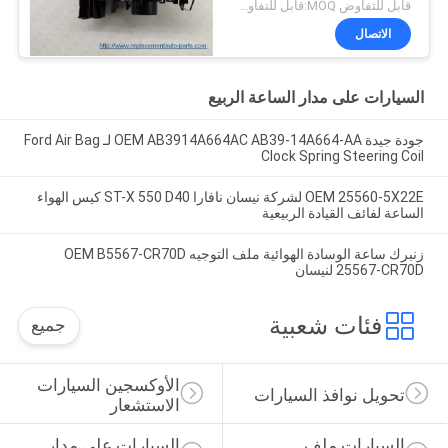
قابل للتفاوض MOQ:قابل للتفاوض
الاتصال
السيارات على مدار الساعة الربيع
جودة جيدة OEM AB3914A664AC AB39-14A664-AA لـ Ford Air Bag
Clock Spring Steering Coil
OEM 25560-5X22E لشركة نيسان نافارا ST-X 550 D40 كيس الهواء
الساعة لفائف القيادة الربيعية
زنبرك ساعة الوسادة الهوائية ملف التوجيه OEM B5567-CR70D
25567-CR70D لنيسان
فئات شعبية
جميع
الأوكسجين السيارات 
تحويل نوافذ السيارات
الاستشعار
السيارات ملف 
السيارات على مدار 