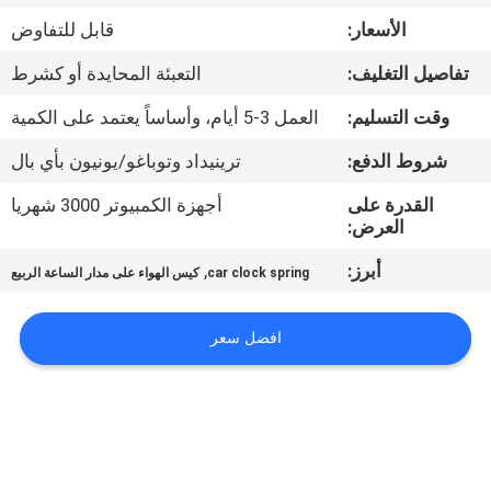
الأسعار:
قابل للتفاوض
مراقبة
تفاصيل التغليف:
التعبئة المحايدة أو كشرط
الجودة
وقت التسليم:
العمل 3-5 أيام، وأساساً يعتمد على الكمية
اتصل
شروط الدفع:
ترينيداد وتوباغو/يونيون بأي بال
بنا
القدرة على
أجهزة الكمبيوتر 3000 شهريا
العرض:
اطلب
أبرز:
,
car clock spring
كيس الهواء على مدار الساعة الربيع
اقتباس
افضل سعر
خريطة
الموقع
PRIVACY