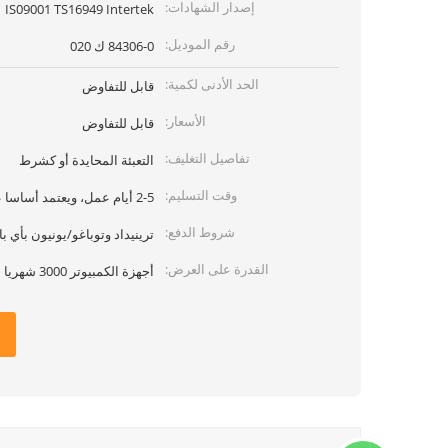
إصدار الشهادات:
IS09001 TS16949 Intertek
رقم الموديل:
84306-0 ك 020
الحد الأدنى لكمية:
قابل للتفاوض
الأسعار:
قابل للتفاوض
تفاصيل التغليف:
التعبئة المحايدة أو كشرط
وقت التسليم:
2-5 أيام عمل، ويعتمد أساسا على كمية
شروط الدفع:
ترينيداد وتوباغو/يونيون بأي بال
القدرة على العرض:
أجهزة الكمبيوتر 3000 شهريا