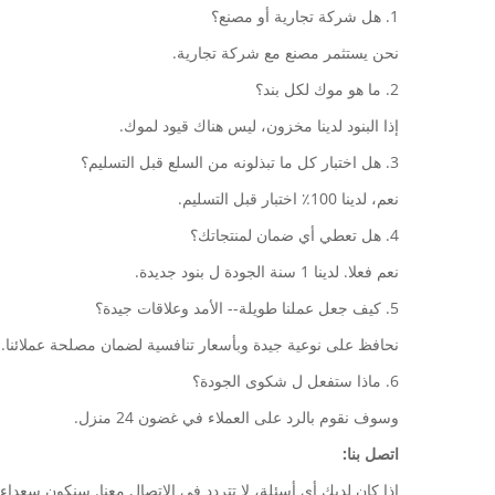
1. هل شركة تجارية أو مصنع؟
نحن يستثمر مصنع مع شركة تجارية.
2. ما هو موك لكل بند؟
إذا البنود لدينا مخزون، ليس هناك قيود لموك.
3. هل اختبار كل ما تبذلونه من السلع قبل التسليم؟
نعم، لدينا 100٪ اختبار قبل التسليم.
4. هل تعطي أي ضمان لمنتجاتك؟
نعم فعلا. لدينا 1 سنة الجودة ل بنود جديدة.
5. كيف جعل عملنا طويلة-- الأمد وعلاقات جيدة؟
نحافظ على نوعية جيدة وبأسعار تنافسية لضمان مصلحة عملائنا.
6. ماذا ستفعل ل شكوى الجودة؟
وسوف نقوم بالرد على العملاء في غضون 24 منزل.
اتصل بنا:
إذا كان لديك أي أسئلة، لا تتردد في الاتصال معنا. سنكون سعداء جدا لمساعدت