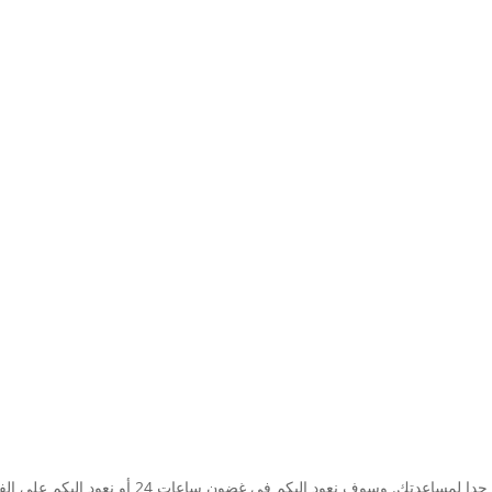
ك. وسوف نعود اليكم في غضون ساعات 24 أو نعود اليكم على الفور.