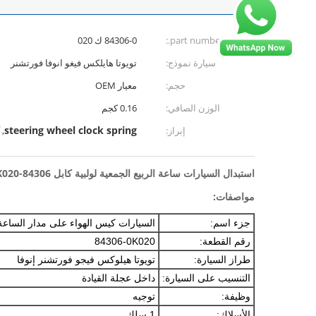
part number.:
84306-0 ك 020
سيارة نموذج:
تويوتا هايلكس فيغو انوفا فورتشنر
حجم:
معيار OEM
الوزن الصافي:
0.16 كجم
steering wheel clock spring
إبراز:
,
استبدال السيارات ساعة الربيع الجمعية لولبية كابل 84306-0K020
مواصفات:
جزء اسم:
السيارات كيس الهواء على مدار الساعة ا
رقم القطعة:
84306-0K020
طراز السيارة:
تويوتا هيلوكس فيجو فورتشنر إنوفا
التنسيب على السيارة:
داخل عجلة القيادة
وظيفة:
توجيه
الأسلاك:
1 سلك