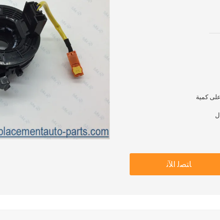
ﺎﺘﺼﻟ ﺍﻶﻧ