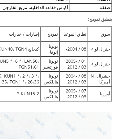
صفقة:
أكياس فقاعة الداخلية، مربع الخارجي
ينطبق نموذج:
سوق
نطاق الموعد
نموذج
إطارات / خيارات
تويوتا
جنرال لواء
08 / 2004-
كيجانغ INNOVAKUN40، TGN4 *
إنوفا،
01 / 2005-
تويوتا
UN5 *، 6 *، LAN50،
جنرال لواء
03 / 2012
فورتشنر
TGN51،61
جينيرال، N.
08 / 2004-
تويوتا
 KUN1 *، 2 *، 3 *،
أميركا
03 / 2012
هايلكس
،35، TGN1 *، 26،36
07 / 2005-
تويوتا
أوروبا
KUN15،2 *
03 / 2012
هايلكس