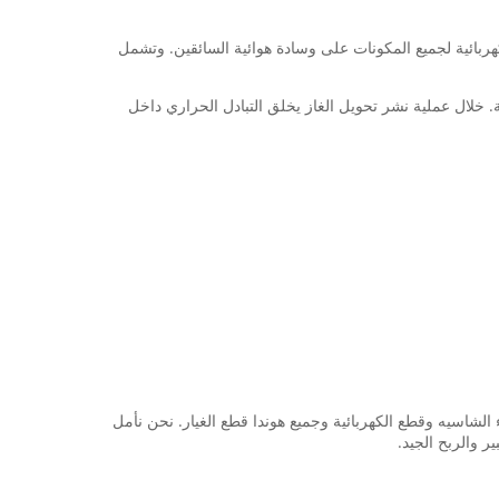
ربائية لجميع المكونات على وسادة هوائية السائقين. وتشمل
 خلال عملية نشر تحويل الغاز يخلق التبادل الحراري داخل
نية ثبت. خصوصا ل أجزاء الشاسيه وقطع الكهربائية وجميع هوندا قطع الغيار. نحن نأمل
 والربح الجيد.