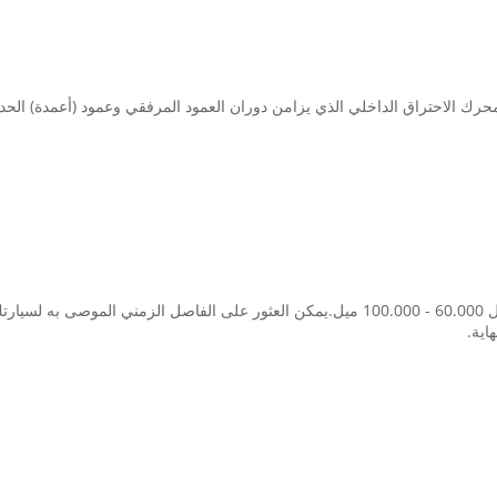
محرك الاحتراق الداخلي الذي يزامن دوران العمود المرفقي وعمود (أعمدة) ال
يختلف كل مصنع عن الآخر ، ولكن عادةً ما يحتاج إلى استبداله كل 60.000 - 100.000 ميل.يمكن العثو
اية.