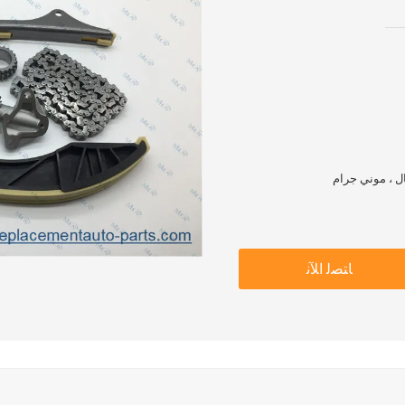
ﺎﺘﺼﻟ ﺍﻶﻧ