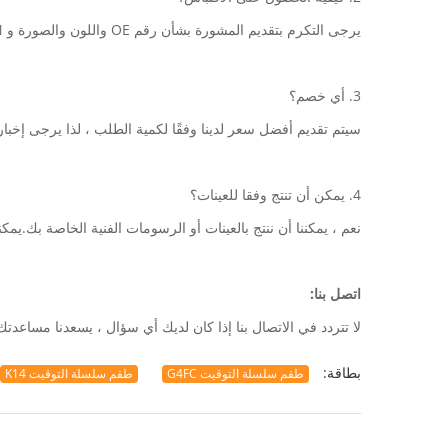
يرجى التكرم بتقديم المشورة بشأن رقم OE واللون والصورة و VIN وما إلى ذلك وإرسال بريدك الإلكتروني إلينا.
3. أي خصم؟
سيتم تقديم أفضل سعر لدينا وفقًا لكمية الطلب ، لذا يرجى إخبارن
4. يمكن أن تنتج وفقا للعينات؟
نعم ، يمكننا أن ننتج بالعينات أو الرسومات الفنية الخاصة بك.يمكنن
اتصل بنا:
لا تتردد في الاتصال بنا إذا كان لديك أي سؤال ، يسعدنا مساعدتك ، و
بطاقة:
طقم سلسلة التوقيت G4FC
طقم سلسلة التوقيت K14