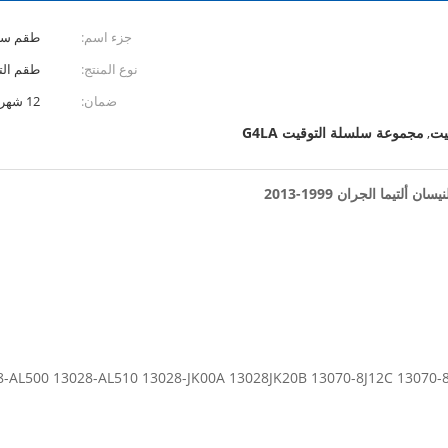
جزء اسم:
طقم سلس
نوع المنتج:
طقم الت
ضمان:
12 شهر
مجموعة سلسلة التوقيت G4LA
,
نيسان ألتيما الجران 1999-2013
00 13028-AL510 13028-JK00A 13028JK20B 13070-8J12C 13070-8J12D 13070