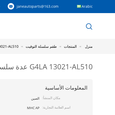
janeautoparts@163.com
Arabic
83
منزل
المنتجات
طقم سلسلة التوقيت
G4LA 13021-AL510 عدة سلسلة توقيت لنيسا
G4LA 13021-AL510 عدة سلسلة توقيت لنيسان ألتيما ELGRAND 1999-2013
المعلومات الأساسية
مكان المنشأ:
الصين
اسم العلامة التجارية:
MHC AP