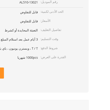
رقم الموديل:
13021-AL510
الحد الأدنى لكمية:
قابل للتفاوض
الأسعار:
قابل للتفاوض
تفاصيل التغليف:
التعبئة المحايدة أو كشرط
وقت التسليم:
3 أيام عمل بعد استلام المبلغ
شروط الدفع:
T / T ، ويسترن يونيون ، باي بال ، موني جرام
القدرة على العرض:
1000pcs شهريا