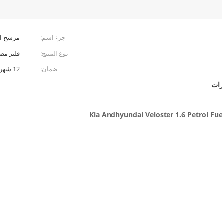
جزء اسم:
مرشح ال
نوع المنتج:
فلتر مض
ضمان:
12 شهر
رات