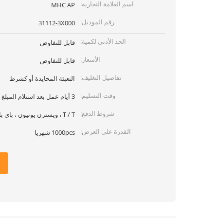
اسم العلامة التجارية:
MHC AP
رقم الموديل:
31112-3X000
الحد الأدنى لكمية:
قابل للتفاوض
الأسعار:
قابل للتفاوض
تفاصيل التغليف:
التعبئة المحايدة أو كشرط
وقت التسليم:
3 أيام عمل بعد استلام المبلغ
شروط الدفع:
T / T ، ويسترن يونيون ، باي بال ، موني جرام
القدرة على العرض:
1000pcs شهريا