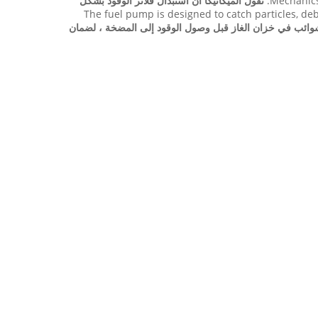
Mechanics 
تقول الميكانيكا أن استبدال فلاتر الوقود بشكل
The fuel pump is designed to catch particles, deb
شوائب في خزان الغاز قبل وصول الوقود إلى المضخة ، لضمان