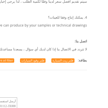
سيتم تقديم أفضل سعر لدينا وفقًا لكمية الطلب ، لذا يرجى إخبارن
4. يمكنك إنتاج وفقا للعينات؟
we can produce by your samples or technical drawings.
اتصل بنا:
لا تتردد في الاتصال بنا إذا كان لديك أي سؤال ، يسعدنا مساعدتك ،
بطاقة:
فلتر زيت السيارة
فلتر وقود السيارات
 oil filter