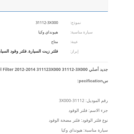
نموذج:
31112-3X000
سيارة مناسبة:
هيونداي وكيا
عينة:
متاح
فلتر زيت السيارة
فلتر وقود السيا
إبراز:
,
جديد أصلي Kia Andhyundai Veloster 1.6 Petrol Fuel Filter 2012-2014 311123X000 31112-3X000
س
pecification:
رقم الموديل: 31112-3X000
جزء الاسم: فلتر الوقود
نوع فلتر الوقود: فلتر مضخة الوقود
سيارة مناسبة: هيونداي وكيا