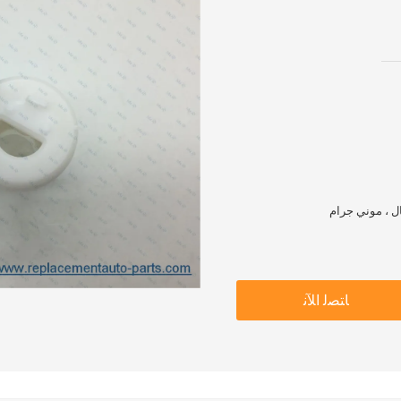
ﺎﺘﺼﻟ ﺍﻶﻧ