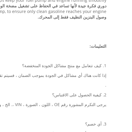
helps keep your fuel pump and engine running smoothly.
دوري فكرة جيدة لأنها تساعد في الحفاظ على تشغيل مضخة الو
p, to ensure only clean gasoline reaches your engine.
وصول البنزين النظيف فقط إلى المحرك.
التعليمات:
1. كيف تتعامل مع منتج مشاكل الجودة المنخفضة؟
إذا كانت هناك أي مشاكل في الجودة بموجب الضمان ، فسيتم تقدي
.
2. كيفية الحصول على الاقتباس؟
يرجى التكرم المشورة رقم OE ، اللون ، الصورة ، VIN ،. الخ ، وإرسال البريد الإلكتروني الخاص بك إلينا.
3. أي خصم؟