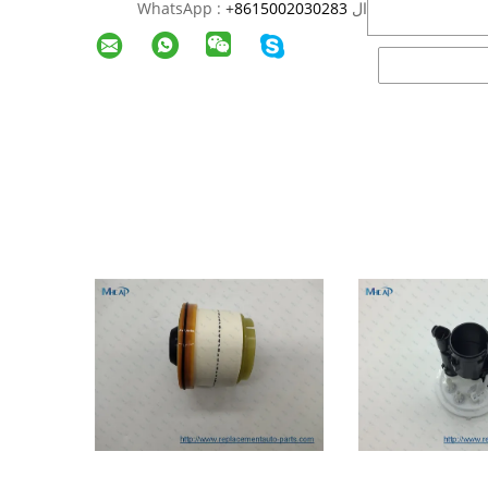
ال WhatsApp :
8615002030283
+