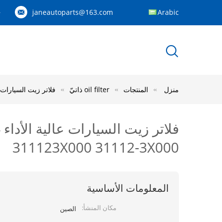
janeautoparts@163.com
Arabic
83
منزل
المنتجات
oil filter ذاتيّ
فلاتر زيت السيارات عالية الأداء lter 2012-2014 311123X000 31112-3X000
ف
311123X000 31112-3X000
المعلومات الأساسية
مكان المنشأ:
الصين