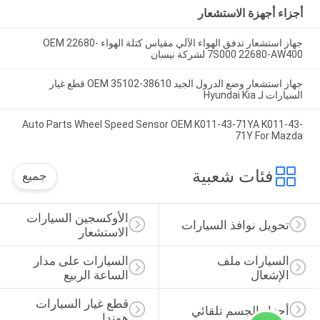
أجزاء أجهزة الاستشعار
جهاز استشعار تدفق الهواء الآلي مقياس كتلة الهواء OEM 22680-
7S000 22680-AW400 لشركة نيسان
جهاز استشعار وضع الدرول الجيد OEM 35102-38610 قطع غيار
السيارات لـ Hyundai Kia
Auto Parts Wheel Speed Sensor OEM K011-43-71YA K011-43-
71Y For Mazda
فئات شعبية
جميع
الأوكسجين السيارات 
تحويل نوافذ السيارات
الاستشعار
السيارات ملف 
السيارات على مدار 
الإشعال
الساعة الربيع
قطع غيار السيارات 
أجزاء الجسم تلقائي
هوندا