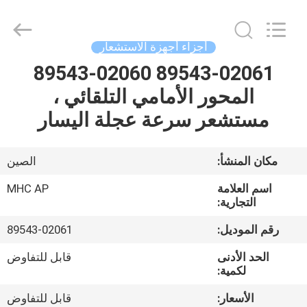
MHC
Linkway
Auto
Parts
Limited.
أجزاء أجهزة الاستشعار
All
Rights
Reserved.
89543-02061 89543-02060
الصفحة
المحور الأمامي التلقائي ،
الرئيسية
مستشعر سرعة عجلة اليسار
منتجات
مكان المنشأ:
الصين
معلومات
اسم العلامة
MHC AP
عنا
التجارية:
رقم الموديل:
89543-02061
جولة
الحد الأدنى
قابل للتفاوض
في
لكمية:
المعمل
الأسعار:
قابل للتفاوض