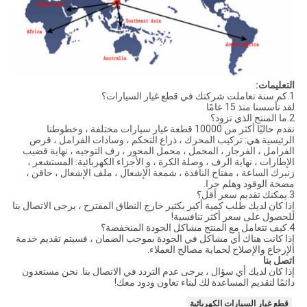
التعليمات:
1.كم سنة تعاملت شركتك في قطع غيار السيارات؟
لقد تأسسنا منذ 15 عامًا
2.ما المنتج الذي تزود؟
نقدم حاليًا أكثر من 10000 قطعة غيار سيارات مختلفة ، وخطوطنا
الرئيسية هي: تركيب المحرك ، ذراع التحكم ، وسادات الفرامل ، قرص
الفرامل ، الفرجار ، المحمل ، محمل المحور ، رف التوجيه ، نهاية قضيب
الإطارات ، نهاية الرف ، وصلة الكرة ، و الأجزاء الكهربائية: المستشعر ،
زنبرك الساعة ، مفتاح النافذة ، شمعة الإشعال ، ملف الإشعال ، حاقن ،
مضخة الوقود وهلم جرا.
3.يمكنك تقديم سعر أقل؟
إذا كان لديك طلب كمية أكبر بكثير خارج النطاق المقترح ، يرجى الاتصال بنا
للحصول على سعر أكثر تنافسية!
4.كيف تتعامل مع المنتج مشاكل الجودة المنخفضة؟
إذا كانت هناك أي مشاكل في الجودة بموجب الضمان ، فسيتم تقديم خدمة
الإرجاع والإصلاح لحماية مصالح العملاء.
اتصل بنا
إذا كان لديك أي سؤال ، يرجى عدم التردد في الاتصال بنا. نحن مستعدون
دائمًا لتقديم المساعدة لك لبناء تعاون ودود معك!
قطع غيار السيارات الكهربائية