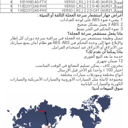
تويوتا
VERSO (_R2_) 2.0 D-4D (AUR20_)
1AD-FTV
1998
93
4
V
تويوتا
VERSO (_R2_) 2.2 D-4D (AUR21_)
2AD-FHV
2231
110
4
V
تويوتا
VERSO (_R2_) 2.2 D-CAT (AUR21_)
2AD-FHV
2231
130
4
V
أعراض جهاز استشعار سرعة العجلة التالفة أو السيئة
:
1. يضيء ضوء ABS على لوحة العدادات
2. ABS لا يعمل بشكل صحيح
3. ضوء التحكم في الجر نشط
ماذا يفعل مستشعر سرعة العجلة؟
تتمثل وظيفة مستشعر سرعة العجلة في مراقبة سرعة دوران كل إطار
والإبلاغ عنها إلى وحدة التحكم في ABS. ABS هو نظام أمان يمنع سيارتك
من الانزلاق أو الانزلاق عند استخدام الفرامل.
ماذا يمكننا أن نقدم لك؟
خدمة ما بعد البيع الفوري
12 ضمان شهري
مخزون كاف ، يمكن تسليم البضائع في الوقت المناسب
اختبار 100 ٪ واحدا تلو الآخر قبل الإرسال.
أنواع مختلفة وموديلات سيارات مختلفة.
مجموعة كاملة مثل السيارات الأوروبية والسيارات الأمريكية والسيارات
الكورية والسيارات اليابانية.
سوق المبيعات لدينا: