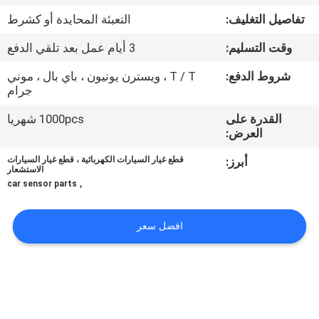
تفاصيل التغليف:
التعبئة المحايدة أو كشرط
مراقبة
وقت التسليم:
3 أيام عمل بعد تلقي الدفع
الجودة
شروط الدفع:
T / T ، ويسترن يونيون ، باي بال ، موني
جرام
اتصل
القدرة على
1000pcs شهريا
بنا
العرض:
أبرز:
قطع غيار السيارات الكهربائية ، قطع غيار السيارات
اطلب
الاستشعار
,
car sensor parts
اقتباس
افضل سعر
خريطة
الموقع
PRIVACY