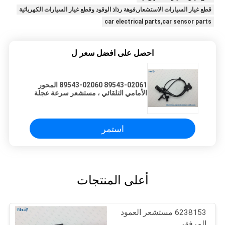
قطع غيار السيارات الاستشعار,فوهة رذاذ الوقود وقطع غيار السيارات الكهربائية
car electrical parts,car sensor parts
احصل على افضل سعر ل
89543-02061 89543-02060 المحور
الأمامي التلقائي ، مستشعر سرعة عجلة
اليسار
استمر
أعلى المنتجات
6238153 مستشعر العمود
المرفقي