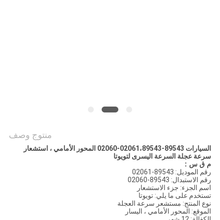
POLICY
منتوج وصف
السيارات 89543-02061،89543-02060 المحور الأمامي ، استشعار
سرعة عجلة السرعة اليسرى لتويوتا
م ق س
:
رقم الموديل: 89543-02061
رقم الاستبدال: 89543-02060
اسم الجزء: جزء الاستشعار
تستخدم على ما يلي: تويوتا
نوع المنتج: مستشعر سرعة العجلة
الموقع: المحور الأمامي ، اليسار
الكفالة: 12 شهر