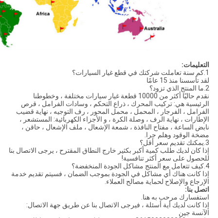
التعليمات:
1.كم سنة تعاملت شركتك في قطع غيار السيارات؟
لقد تأسسنا منذ 15 عامًا
2.ما المنتج الذي تزود؟
نقدم حاليًا أكثر من 10000 قطعة غيار سيارات مختلفة ، وخطوطنا
الرئيسية هي: تركيب المحرك ، ذراع التحكم ، وسادات الفرامل ، قرص
الفرامل ، الفرجار ، المحمل ، محمل المحور ، رف التوجيه ، نهاية قضيب
الإطارات ، نهاية الرف ، وصلة الكرة ، و الأجزاء الكهربائية: المستشعر ،
نابض الساعة ، مفتاح النافذة ، شمعة الإشعال ، ملف الإشعال ، حاقن ،
مضخة الوقود وهلم جرا.
3.يمكنك تقديم سعر أقل؟
إذا كان لديك طلب كمية أكبر بكثير خارج النطاق المقترح ، يرجى الاتصال بنا
للحصول على سعر أكثر تنافسية!
4.كيف تتعامل مع المنتج مشاكل الجودة المنخفضة؟
إذا كانت هناك أي مشاكل في الجودة بموجب الضمان ، فسيتم تقديم خدمة
الإرجاع والإصلاح لحماية مصالح العملاء.
اتصل بنا:
استفسارك مرحب به هنا.
إذا كانت لديك أية أسئلة ، فيرجى الاتصال بنا عن طريق جهة الاتصال:
الآنسة جين