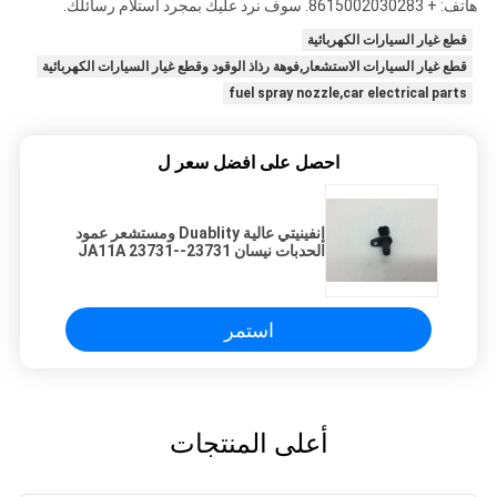
هاتف: + 8615002030283. سوف نرد عليك بمجرد استلام رسائلك.
قطع غيار السيارات الكهربائية
قطع غيار السيارات الاستشعار,فوهة رذاذ الوقود وقطع غيار السيارات الكهربائية
fuel spray nozzle,car electrical parts
احصل على افضل سعر ل
إنفينيتي عالية Duablity ومستشعر عمود
الحدبات نيسان 23731-JA11A 23731-
JA11B
استمر
أعلى المنتجات