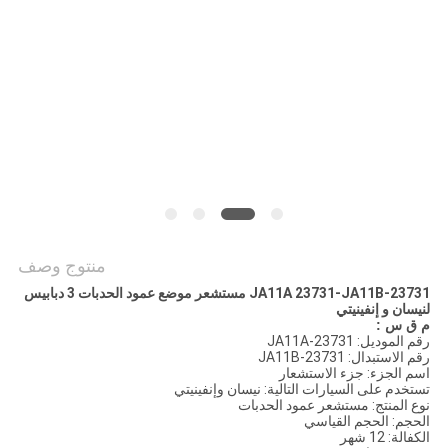
POLICY
منتوج وصف
23731-JA11A 23731-JA11B مستشعر موضع عمود الحدبات 3 دبابيس
لنيسان و إنفينيتي
م ق س
:
رقم الموديل: 23731-JA11A
رقم الاستبدال: 23731-JA11B
اسم الجزء: جزء الاستشعار
تستخدم على السيارات التالية: نيسان وإنفينيتي
نوع المنتج: مستشعر عمود الحدبات
الحجم: الحجم القياسي
الكفالة: 12 شهر