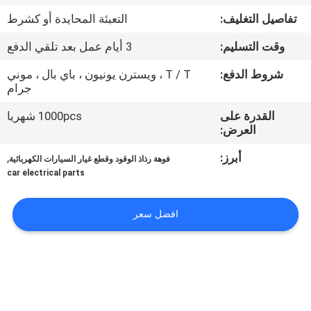
تفاصيل التغليف:
التعبئة المحايدة أو كشرط
مراقبة
وقت التسليم:
3 أيام عمل بعد تلقي الدفع
الجودة
شروط الدفع:
T / T ، ويسترن يونيون ، باي بال ، موني
جرام
اتصل
القدرة على
1000pcs شهريا
بنا
العرض:
أبرز:
,
فوهة رذاذ الوقود وقطع غيار السيارات الكهربائية
اطلب
car electrical parts
اقتباس
افضل سعر
خريطة
الموقع
PRIVACY