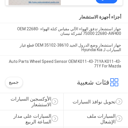
أجزاء أجهزة الاستشعار
جهاز استشعار تدفق الهواء الآلي مقياس كتلة الهواء OEM 22680-
7S000 22680-AW400 لشركة نيسان
جهاز استشعار وضع الدرول الجيد OEM 35102-38610 قطع غيار
السيارات لـ Hyundai Kia
Auto Parts Wheel Speed Sensor OEM K011-43-71YA K011-43-
71Y For Mazda
فئات شعبية
جميع
الأوكسجين السيارات 
تحويل نوافذ السيارات
الاستشعار
السيارات ملف 
السيارات على مدار 
الإشعال
الساعة الربيع