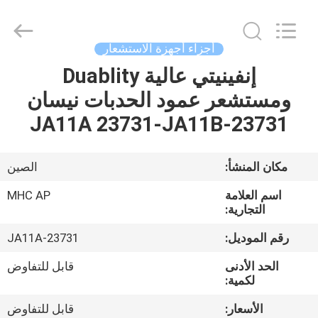
MHC
Linkway
Auto
Parts
Limited.
أجزاء أجهزة الاستشعار
All
Rights
Reserved.
إنفينيتي عالية Duablity
الصفحة
ومستشعر عمود الحدبات نيسان
الرئيسية
23731-JA11A 23731-JA11B
منتجات
مكان المنشأ:
الصين
معلومات
اسم العلامة
MHC AP
عنا
التجارية:
رقم الموديل:
23731-JA11A
جولة
الحد الأدنى
قابل للتفاوض
في
لكمية:
المعمل
الأسعار:
قابل للتفاوض