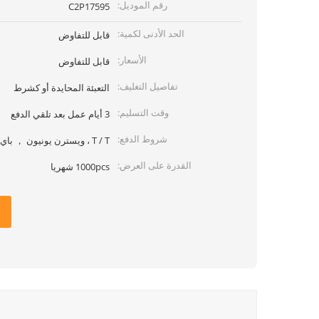
رقم الموديل:
C2P17595
الحد الأدنى لكمية:
قابل للتفاوض
الأسعار:
قابل للتفاوض
تفاصيل التغليف:
التعبئة المحايدة أو كشرط
وقت التسليم:
3 أيام عمل بعد تلقي الدفع
شروط الدفع:
T / T ، ويسترن يونيون ， باي بال ، موني جرام
القدرة على العرض:
1000pcs شهريا