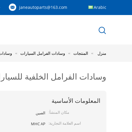
janeautoparts@163.com
Arabic
83
منزل
المنتجات
وسادات الفرامل السيارات
وسادات الفرامل ا
وسادات الفرامل الخلفية للسيارات OE NO. C2P17595 لجاكوار XF / قطع غيار ا
المعلومات الأساسية
مكان المنشأ:
الصين
اسم العلامة التجارية:
MHC AP