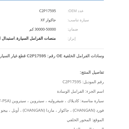
عدد OEM:
C2P17595
سيارة تناسب:
جاكوار XF
ضمان:
30000-50000 كم
منصات الفرامل السيارة
استبدال 
إبراز:
,
وسادات الفرامل الخلفية OE رقم: C2P17595 قطع غيار السيارات يصلح لجاكوار XF
تفاصيل المنتج:
رقم الموديل: C2P17595
اسم الجزء: الفرامل الوسادة
سيارة مناسبة: كاديلاك ، شيفروليه ، سيتروين ، سيتروين (DF-PSA) ،
فورد (CHANGAN) ، جاكوار ، مازدا (CHANGAN) ، أوبل ، بيجو (DF-PSA)
الموقع: المحور الخلفي