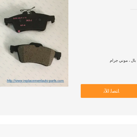
ﺎﺘﺼﻟ ﺍﻶﻧ