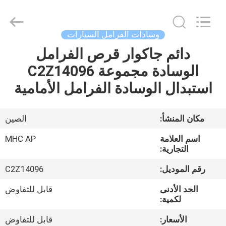
MHC
Linkway
Auto
Parts
Limited.
وسادات الفرامل السيارات
All
Rights
Reserved.
دائم جاكوار قرص الفرامل
الصفحة
الوسادة مجموعة C2Z14096
الرئيسية
استبدال الوسادة الفرامل الأمامية
منتجات
مكان المنشأ:
الصين
معلومات
اسم العلامة
MHC AP
عنا
التجارية:
رقم الموديل:
C2Z14096
جولة
الحد الأدنى
قابل للتفاوض
في
لكمية:
المعمل
الأسعار:
قابل للتفاوض