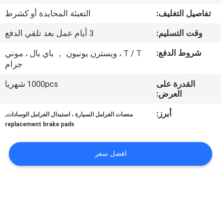
تفاصيل التغليف:
التعبئة المحايدة أو كشرط
مراقبة
وقت التسليم:
3 أيام عمل بعد تلقي الدفع
الجودة
شروط الدفع:
T / T ، ويسترن يونيون ， باي بال ، موني
جرام
اتصل
القدرة على
1000pcs شهريا
بنا
العرض:
أبرز:
,
منصات الفرامل السيارة ، استبدال الفرامل الوسادات
اطلب
replacement brake pads
اقتباس
افضل سعر
خريطة
الموقع
PRIVACY