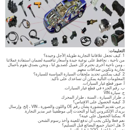
التعليمات:
1. كيف تجعل علاقاتنا التجارية طويلة الأجل وجيدة؟
من ناحية ، نحافظ على نوعية جيدة وأسعار تنافسية لضمان استفادة عملائنا
، ومن ناحية أخرى نحترم كل عميل كصديق لنا ، ونحن بصدق نقوم بأعمال
تجارية وتكوين صداقات معهم.
2. كيف يمكنني تحديد ملحقات السيارة المناسبة للسيارة؟
المعلومات التالية يمكن أن تساعدك على تأكيد:
أ. صور قطع غيار السيارات.
ب. رقم الجزء في قطع غيار السيارات.
ج. سيارة VIN
د. طراز السيارة ، السنة ، طراز المحرك
3. كيفية الحصول على الاقتباس؟
يرجى تقديم المشورة بشأن رقم OE واللون والصورة ، VIN ، إلخ. وإرسال
بريدك الإلكتروني إلينا أو التحدث إلى موظفينا عبر مدير التجارة.
4. يمكننا الحصول على عينة؟
نعم فعلا ولكن يجب أن تدفع للعينة وأخذ رسوم الشحن.
5. هل اختبار جميع البضائع قبل التسليم؟
نعم ، لدينا اختبار 1OO ٪ قبل التسليم