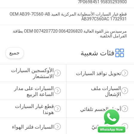
7P0698451 95835293900
قطع غيار السيارات الأسطوانة المركزية العبيد OEM AB39-7C560-AB
AB397C560AC 1732931
مرسيدس بنز القوة العالية OEM 0074207720 0064206820 بطاقة
الفرامل الخلفية
فئات شعبية
جميع
الأوكسجين السيارات 
تحويل نوافذ السيارات
الاستشعار
السيارات ملف 
السيارات على مدار 
الإشعال
الساعة الربيع
قطع غيار السيارات 
أجزاء الجسم تلقائي
هوندا
Oil Filter ذاتيّ
السيارات فلتر الهواء