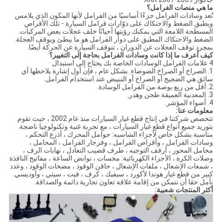
ما هي منصات الفرامل؟
تُعد وسادات الفرامل جزءًا أساسيًا من الفرامل لأنها المكون الذي يلامس
ويطبق الضغط والاحتكاك على دوّارات فرامل السيارة - تلك الأقراص
المسطحة اللامعة التي يمكنك رؤيتها أحيانًا خلف عجلات بعض المركبات.
الضغط والاحتكاك المطبق على دوار الفرامل هو ما يبطئ ويوقف العجلة.
بمجرد توقف العجلات عن الدوران ، تتوقف السيارة عن الحركة أيضًا.
كيف أعرف ما إذا كانت وسادات الفرامل بحاجة إلى التغيير؟
4 علامات الفرامل الوسادات الخاصة بك يحتاج إلى استبدال
1. الصراخ أو الصراخ الضوضاء. بشكل عام ، فإن أول إشارة يلاحظها أي
سائق هي الضجيج أو الصراخ أو التبييض عند استخدام الفرامل.
2. أقل من ربع بوصة من الفرامل الوسادة.
3. المعدنية العميقة طحن وهدر.
4. أضواء المؤشر.
معلومات عنا:
تتخصص شركتنا في إنتاج قطع غيار السيارات منذ عام 2002 ، حيث تقوم
بتوريد جميع أنواع قطع غيار السيارات ، مع تجربة غنية وتكنولوجيا ناضجة.
مناسبة بشكل خاص لأجزاء الشاسيه: حوامل المحرك ، أذرع التحكم ،
وسادات الفرامل ، وأقراص الفرامل ، وفرجار الفرامل ، المحامل ،
محامل المحور ، أرفف التوجيه ، طرف قضيب التعادل ، نهايات الرف ،
وصلات الكرة ، الأجزاء الكهربائية: مجسات ، نوابض الساعة ، مفاتيح النافذة
، شمعات الإشعال ، ملفات الإشعال ، حاقن الوقود ، مضخات الوقود ، وعدد
كبير من قطع غيار هوندا لأكورد ، سيفيك ، كرف ، فيت ، سيتي ، وأوديسي.
نأمل حقا أن نتمكن من إقامة علاقة تعاون تجارية دائمة والصداقة.
أكثر المنتجات شعبية: