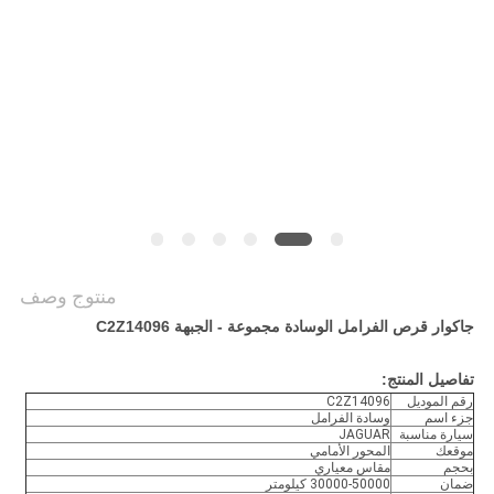
POLICY
منتوج وصف
جاكوار قرص الفرامل الوسادة مجموعة - الجبهة C2Z14096
تفاصيل المنتج:
رقم الموديل
C2Z14096
جزء اسم
وسادة الفرامل
سيارة مناسبة
JAGUAR
موقعك
المحور الأمامي
بحجم
مقاس معياري
ضمان
30000-50000 كيلومتر