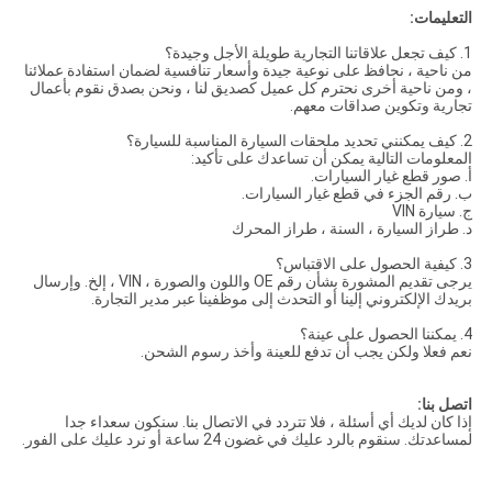
التعليمات:
1. كيف تجعل علاقاتنا التجارية طويلة الأجل وجيدة؟
من ناحية ، نحافظ على نوعية جيدة وأسعار تنافسية لضمان استفادة عملائنا
، ومن ناحية أخرى نحترم كل عميل كصديق لنا ، ونحن بصدق نقوم بأعمال
تجارية وتكوين صداقات معهم.
2. كيف يمكنني تحديد ملحقات السيارة المناسبة للسيارة؟
المعلومات التالية يمكن أن تساعدك على تأكيد:
أ. صور قطع غيار السيارات.
ب. رقم الجزء في قطع غيار السيارات.
ج. سيارة VIN
د. طراز السيارة ، السنة ، طراز المحرك
3. كيفية الحصول على الاقتباس؟
يرجى تقديم المشورة بشأن رقم OE واللون والصورة ، VIN ، إلخ. وإرسال
بريدك الإلكتروني إلينا أو التحدث إلى موظفينا عبر مدير التجارة.
4. يمكننا الحصول على عينة؟
نعم فعلا ولكن يجب أن تدفع للعينة وأخذ رسوم الشحن.
اتصل بنا:
إذا كان لديك أي أسئلة ، فلا تتردد في الاتصال بنا. سنكون سعداء جدا
لمساعدتك. سنقوم بالرد عليك في غضون 24 ساعة أو نرد عليك على الفور.