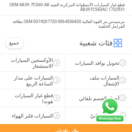
قطع غيار السيارات الأسطوانة المركزية العبيد OEM AB39-7C560-AB
AB397C560AC 1732931
مرسيدس بنز القوة العالية OEM 0074207720 0064206820 بطاقة
الفرامل الخلفية
فئات شعبية
جميع
الأوكسجين السيارات 
تحويل نوافذ السيارات
الاستشعار
السيارات ملف 
السيارات على مدار 
الإشعال
الساعة الربيع
قطع غيار السيارات 
أجزاء الجسم تلقائي
هوندا
Oil Filter ذاتيّ
السيارات فلتر الهواء
طلب اقتباس