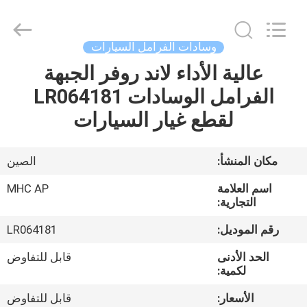
MHC
Linkway
Auto
Parts
Limited.
وسادات الفرامل السيارات
All
Rights
Reserved.
عالية الأداء لاند روفر الجبهة
الصفحة
الفرامل الوسادات LR064181
الرئيسية
لقطع غيار السيارات
منتجات
مكان المنشأ:
الصين
معلومات
اسم العلامة
MHC AP
عنا
التجارية:
رقم الموديل:
LR064181
جولة
الحد الأدنى
قابل للتفاوض
في
لكمية:
المعمل
الأسعار:
قابل للتفاوض