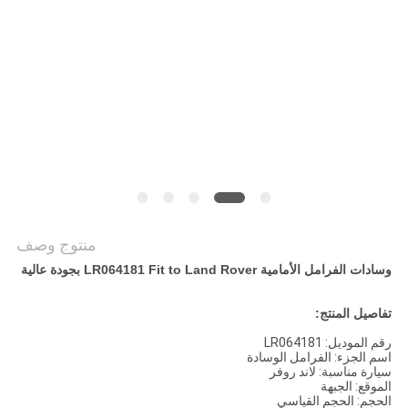
POLICY
منتوج وصف
وسادات الفرامل الأمامية LR064181 Fit to Land Rover بجودة عالية
تفاصيل المنتج:
رقم الموديل: LR064181
اسم الجزء: الفرامل الوسادة
سيارة مناسبة: لاند روفر
الموقع: الجبهة
الحجم: الحجم القياسي