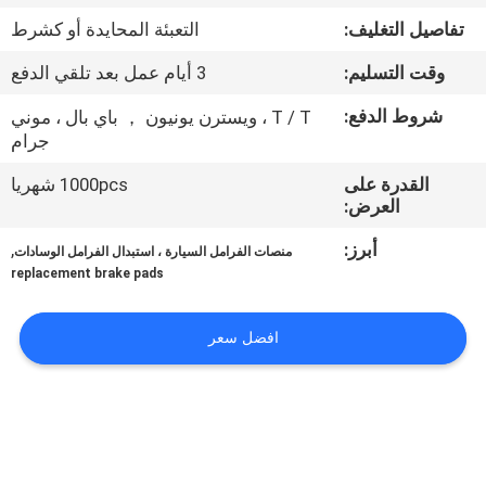
تفاصيل التغليف:
التعبئة المحايدة أو كشرط
مراقبة
وقت التسليم:
3 أيام عمل بعد تلقي الدفع
الجودة
شروط الدفع:
T / T ، ويسترن يونيون ， باي بال ، موني
جرام
اتصل
القدرة على
1000pcs شهريا
بنا
العرض:
أبرز:
,
منصات الفرامل السيارة ، استبدال الفرامل الوسادات
اطلب
replacement brake pads
اقتباس
افضل سعر
خريطة
الموقع
PRIVACY