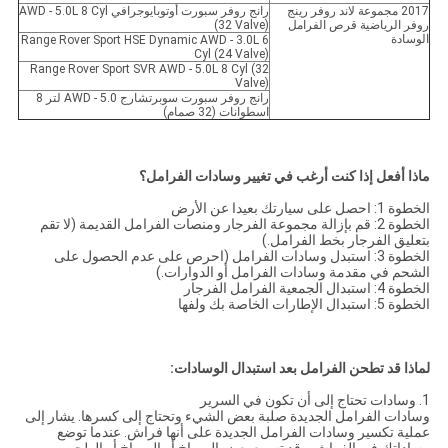
2017 مجموعة لاند روفر رينج
رانج روفر سبورت أوتوبايوجرافي AWD - 5.0L 8 Cyl
روفر الرياضية قرص الفرامل
(32 Valve)
الوسادة
Range Rover Sport HSE Dynamic AWD - 3.0L 6
Cyl (24 Valve)
Range Rover Sport SVR AWD - 5.0L 8 Cyl (32
Valve)
رانج روفر سبورت سوبرتشارج AWD - 5.0 لتر 8
اسطوانات (32 صمام)
ماذا أفعل إذا كنت أرغب في تغيير وسادات الفرامل؟
الخطوة 1: احصل على سيارتك بعيدا عن الأرض
الخطوة 2: قم بإزالة مجموعة الفرجار ومنصات الفرامل القديمة (لا تقم
بتعليق الفرجار بخط الفرامل.)
الخطوة 3: استبدل وسادات الفرامل (احرص على عدم الحصول على
الشحم في مقدمة وسادات الفرامل أو الدوارات.)
الخطوة 4: استبدال الجمعية الفرامل الفرجار
الخطوة 5: استبدال الإطارات الخاصة بك ولفها
لماذا قد تطحن الفرامل بعد استبدال الوسادات:
1. وسادات تحتاج إلى أن تكون في السرير
وسادات الفرامل الجديدة صلبة بعض الشيء وتحتاج إلى كسرها. يشار إلى
عملية تكسير وسادات الفرامل الجديدة على أنها فراش. عندما توضع