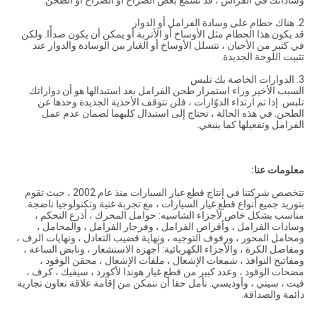
وساداتك في الفراش ، قد تسمع بعض الصراخ أو الصراخ أو الطحن.
2. هناك حطام على وسادة الفرامل أو الدوار
قد يكون هذا الحطام مثل الأوساخ أو الأتربة أو يمكن أن يكون صدأًا. ولكن
في كثير من الأحيان ، تتسلل الأوساخ أو الغبار بين الوسادة والدوار عند
تثبيت اللوحة الجديدة.
3. الدوارات الخاصة بك تلبس
السبب الأخير وراء استمرار طحن الفرامل بعد استبدالها هو أن دواراتك
تلبس. إذا تم ارتداء الدوّارات ، فلن تتوقف الأحذية الجديدة وحدها عن
الطحن. في هذه الحالة ، تحتاج إلى استبدال كليهما لضمان عدم عمل
الفرامل وتفعيلها كما ينبغي.
معلومات عنا:
تتخصص شركتنا في إنتاج قطع غيار السيارات منذ عام 2002 ، حيث تقوم
بتوريد جميع أنواع قطع غيار السيارات ، مع تجربة غنية وتكنولوجيا ناضجة.
مناسب بشكل خاص لأجزاء الشاسيه: حوامل المحرك ، أذرع التحكم ،
وسادات الفرامل ، وأقراص الفرامل ، وفرجار الفرامل ، والمحامل ،
ومحامل المحور ، ورفوف التوجيه ، ونهاية قضيب التعادل ، ونهايات الرف ،
ومفاصل الكرة ، والأجزاء الكهربائية: أجهزة الاستشعار ، ونابض الساعة ،
ومفاتيح النوافذ ، شمعات الإشعال ، ملفات الإشعال ، محقن الوقود ،
مضخات الوقود ، وعدد كبير من قطع غيار هوندا لأكورد ، سيفيك ، كرف ،
فيت ، سيتي ، وأوديسي. نأمل حقا أن نتمكن من إقامة علاقة تعاون تجارية
دائمة والصداقة.