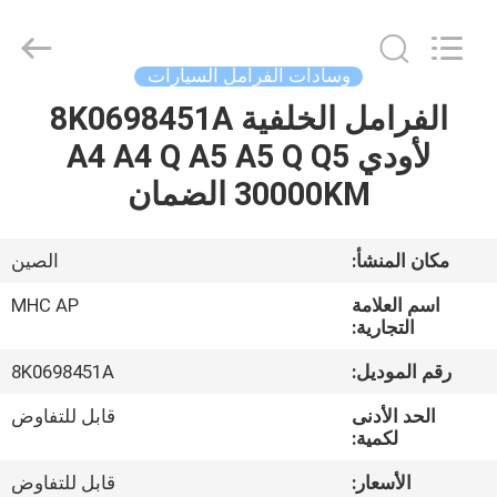
MHC
Linkway
Auto
Parts
Limited.
وسادات الفرامل السيارات
All
Rights
Reserved.
الفرامل الخلفية 8K0698451A
الصفحة
لأودي A4 A4 Q A5 A5 Q Q5
الرئيسية
30000KM الضمان
منتجات
مكان المنشأ:
الصين
معلومات
اسم العلامة
MHC AP
عنا
التجارية:
رقم الموديل:
8K0698451A
جولة
الحد الأدنى
قابل للتفاوض
في
لكمية:
المعمل
الأسعار:
قابل للتفاوض