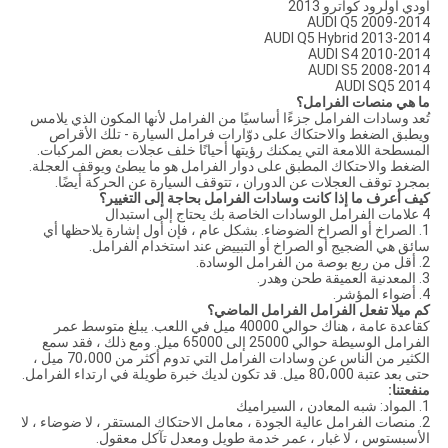
أودي أولرود كواترو 2013
AUDI Q5 2009-2014
AUDI Q5 Hybrid 2013-2014
AUDI S4 2010-2014
AUDI S5 2008-2014
AUDI SQ5 2014
ما هي منصات الفرامل؟
تُعد وسادات الفرامل جزءًا أساسيًا من الفرامل لأنها المكون الذي يلامس
ويطبق الضغط والاحتكاك على دوّارات فرامل السيارة - تلك الأقراص
المسطحة اللامعة التي يمكنك رؤيتها أحيانًا خلف عجلات بعض المركبات.
الضغط والاحتكاك المطبق على دوار الفرامل هو ما يبطئ ويوقف العجلة.
بمجرد توقف العجلات عن الدوران ، تتوقف السيارة عن الحركة أيضًا.
كيف أعرف ما إذا كانت وسادات الفرامل بحاجة إلى التغيير؟
4 علامات الفرامل الوسادات الخاصة بك يحتاج إلى استبدال
1. الصراخ أو الصراخ الضوضاء. بشكل عام ، فإن أول إشارة يلاحظها أي
سائق هي الضجيج أو الصراخ أو التبييض عند استخدام الفرامل.
2. أقل من ربع بوصة من الفرامل الوسادة.
3. المعدنية العميقة طحن وهدر.
4. أضواء المؤشر.
كم ميلا تفعل الفرامل الفرامل الماضي؟
كقاعدة عامة ، هناك حوالي 40000 ميل في اللعب. يبلغ متوسط ​​عمر
الفرامل الوسيطة حوالي 25000 إلى 65000 ميل. ومع ذلك ، فقد سمع
الكثير من الناس عن وسادات الفرامل التي تدوم أكثر من 70،000 ميل ،
حتى بعد عتبة 80،000 ميل. قد تكون لديك خبرة طويلة في ارتداء الفرامل.
منفعتنا:
1. المواد: شبه المعادن ، السيراميك
2. منصات الفرامل عالية الجودة ، معامل الاحتكاك المستقر ، لا ضوضاء ، لا
الأسبستوس ، لا غبار ، عمر خدمة طويل ومعدل تآكل معقول.