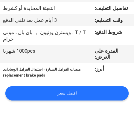
تفاصيل التغليف:
التعبئة المحايدة أو كشرط
مراقبة
وقت التسليم:
3 أيام عمل بعد تلقي الدفع
الجودة
شروط الدفع:
T / T ، ويسترن يونيون ， باي بال ، موني
جرام
اتصل
القدرة على
1000pcs شهريا
بنا
العرض:
أبرز:
,
منصات الفرامل السيارة ، استبدال الفرامل الوسادات
اطلب
replacement brake pads
اقتباس
افضل سعر
خريطة
الموقع
PRIVACY