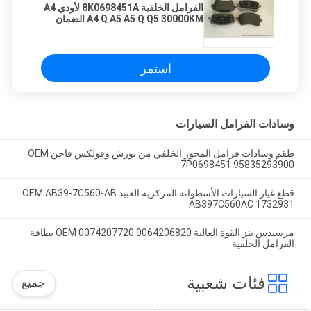
الفرامل الخلفية 8K0698451A لأودي A4
A4 Q A5 A5 Q Q5 30000KM الضمان
استمر
وسادات الفرامل السيارات
طقم وسادات فرامل المحور الخلفي من بورش وفولكس فاجن OEM
7P0698451 95835293900
قطع غيار السيارات الأسطوانة المركزية العبيد OEM AB39-7C560-AB
AB397C560AC 1732931
مرسيدس بنز القوة العالية OEM 0074207720 0064206820 بطاقة
الفرامل الخلفية
فئات شعبية
جميع