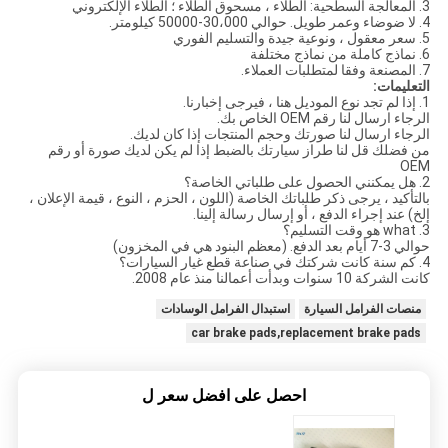
3. المعالجة السطحية: الطلاء ، مسحوق الطلاء ؛ الطلاء الإلكتروني
4. لا ضوضاء وعمر طويل. حوالي 30،000-50000 كيلومتر.
5. سعر معقول ، ونوعية جيدة والتسليم الفوري
6. نماذج كاملة من نماذج مختلفة
7. المصنعة وفقا لمتطلبات العملاء.
التعليمات:
1. إذا لم تجد نوع الموديل هنا ، فيرجى إخبارنا.
الرجاء ارسال لنا رقم OEM الخاص بك.
الرجاء ارسال لنا صورتك وحجم المنتجات إذا كان لديك.
من فضلك قل لنا طراز سيارتك بالضبط إذا لم يكن لديك صورة أو رقم
OEM
2. هل يمكنني الحصول على طلباتي الخاصة؟
بالتأكيد ، يرجى ذكر طلباتك الخاصة (اللون ، الحزم ، النوع ، قيمة الإعلان ،
إلخ) عند إجراء الدفع ، أو إرسال رسالة إلينا.
3. what هو وقت التسليم؟
حوالي 3-7 أيام بعد الدفع. (معظم البنود هي في المخزون)
4. كم سنة كانت شركتك في صناعة قطع غيار السيارات؟
كانت الشركة 10 سنوات وبدأت أعمالنا منذ عام 2008.
منصات الفرامل السيارة
استبدال الفرامل الوسادات
car brake pads,replacement brake pads
احصل على افضل سعر ل