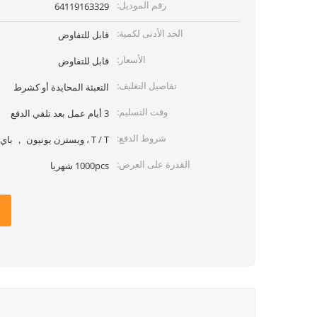
رقم الموديل:
64119163329
الحد الأدنى لكمية:
قابل للتفاوض
الأسعار:
قابل للتفاوض
تفاصيل التغليف:
التعبئة المحايدة أو كشرط
وقت التسليم:
3 أيام عمل بعد تلقي الدفع
شروط الدفع:
T / T ، ويسترن يونيون ， باي بال ، موني جرام
القدرة على العرض:
1000pcs شهريا