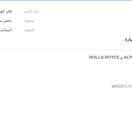
جزء إسم:
فلتر اله
وصف:
عنصر من
التعبئة:
المحايدة
يارة
ROLLS-ROYCE