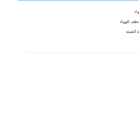
واء
ظف للهواء
 التعبئة