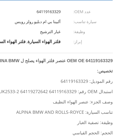
عدد OEM:
64119163329
سيارة تناسب:
ألبينا بي ام دبليو رولز رويس
وظيفة:
غبار الترشيح
فلتر الهواء السيارة
فلتر الهواء الس
إبراز:
,
OEM OE 64119163329 عنصر فلتر الهواء يصلح ل ALPINA BMW و
تخصيص:
رقم الموديل: 64119163329
استبدال OEM رقم: 64119163329 64119272642 WP2015 CUK2533-2
وصف الجزء: عنصر الهواء النظيف
تناسب السيارة: ALPINA BMW AND ROLLS-ROYCE
وظيفة: تصفية الغبار
الحجم: الحجم القياسي