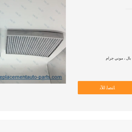
ﺎﺘﺼﻟ ﺍﻶﻧ