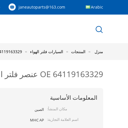
janeautoparts@163.com
Arabic
83
منزل
المنتجات
السيارات فلتر الهواء
OE 64119163329 عنصر فلتر الهواء لـ s - Royce
OE 64119163329 عنصر فلتر الهواء لـ ALPINA BMW AND Rolls - Royce
المعلومات الأساسية
مكان المنشأ:
الصين
اسم العلامة التجارية:
MHC AP