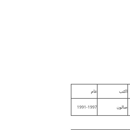
اكتب
عام
صالون
1991-1997