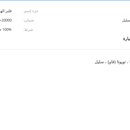
جزء إسم:
فلتر اله
 سليل
ضمان:
8000-20000 
شرط:
100% جديد
يارة