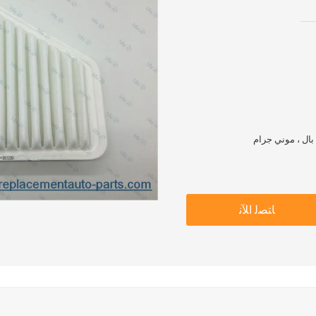
ﺎﺘﺼﻟ ﺍﻶﻧ