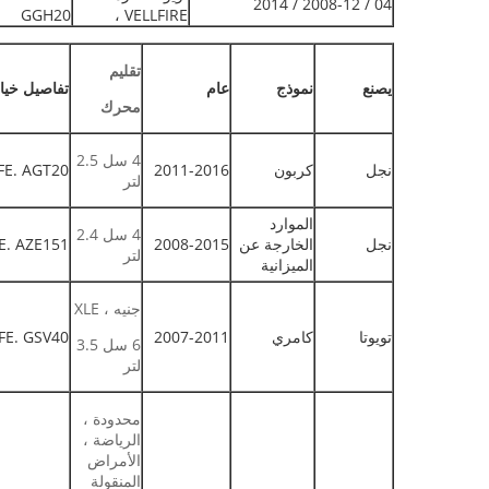
04 / 2008-12 / 2014
GGH20
، VELLFIRE
تقليم
يصنع
نموذج
عام
تفاصيل خيار
محرك
4 سل 2.5
نجل
كربون
2011-2016
FE. AGT20
لتر
الموارد
4 سل 2.4
نجل
الخارجة عن
2008-2015
E. AZE151
لتر
الميزانية
جنيه ، XLE
تويوتا
كامري
2007-2011
FE. GSV40
6 سل 3.5
لتر
محدودة ،
الرياضة ،
الأمراض
المنقولة