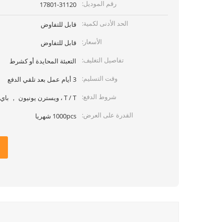
رقم الموديل:
17801-31120
الحد الأدنى لكمية:
قابل للتفاوض
الأسعار:
قابل للتفاوض
تفاصيل التغليف:
التعبئة المحايدة أو كشرط
وقت التسليم:
3 أيام عمل بعد تلقي الدفع
شروط الدفع:
T / T ، ويسترن يونيون ， باي بال ، موني جرام
القدرة على العرض:
1000pcs شهريا