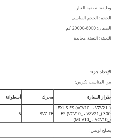
وظيفة: تصفية الغبار
الحجم: الحجم القياسي
الضمان: 8000-20000 كم
التعبئة: التعبئة محايدة
الإعداد جزء:
من المناسب لكزس:
طراز السيارة
محرك
أسطوانة
LEXUS ES (VCV10_ ، VZV21_)
6
3VZ-FE
ES (VCV10_ ، VZV21_) 300
(MCV10_ ، VCV10_)
يصلح لوتس: