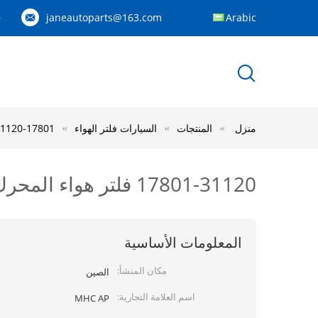
janeautoparts@163.com
Arabic
83
منزل
المنتجات
السيارات فلتر الهواء
17801-31120 فلتر هواء المحرك لكزس ، لوتس ، تويوتا (فاو) ، سليل
17801-31120 فلتر هواء المحرك لكزس ، لوتس ، تويوتا (فاو) ، سليل
المعلومات الأساسية
مكان المنشأ:
الصين
اسم العلامة التجارية:
MHC AP