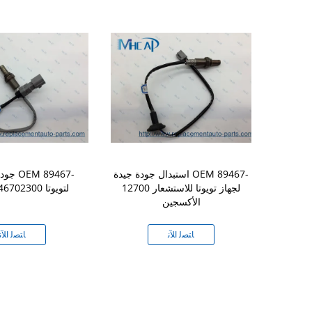
Auto Parts 
استبدال جودة جيدة OEM 89467-
جودة بد
sensor OE
12700 لجهاز تويوتا للاستشعار
02300 8946702300 لتويوتا
Mitsubishi
الأكسجين
ﻧ
ﺎﺘﺼﻟ ﺍﻶﻧ
ﺎﺘﺼﻟ ﺍﻶﻧ