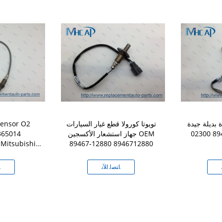
يلة جيدة OEM 89467-
تويوتا كورولا قطع غيار السيارات
Sensor O2
جهاز استشعار الأكسجين OEM
365014
Mitsubishi
89467-12880 8946712880
er
ﺎﺘﺼﻟ ﺍﻶﻧ
ﺎ