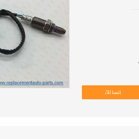
ﺎﺘﺼﻟ ﺍﻶﻧ