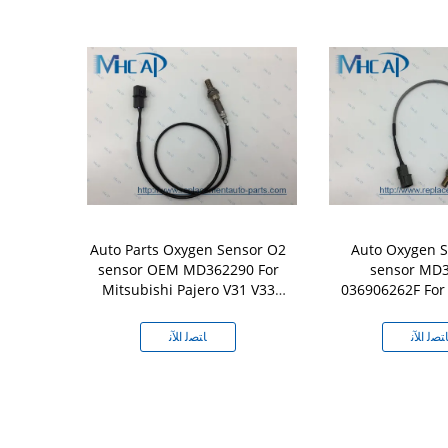
Auto Parts Oxygen Sensor O2
Auto Oxygen 
sensor OEM MD362290 For
sensor MD
036906262F For 
Mitsubishi Pajero V31 V33
ال
4G64
Chrysl
ﺘﺼﻟ ﺍﻶﻧ
ﺎﺘﺼﻟ ﺍﻶﻧ
ﺎﺘ