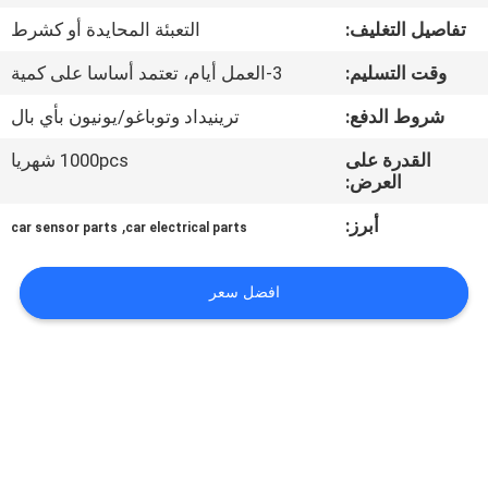
تفاصيل التغليف:
التعبئة المحايدة أو كشرط
مراقبة
وقت التسليم:
3-العمل أيام، تعتمد أساسا على كمية
الجودة
شروط الدفع:
ترينيداد وتوباغو/يونيون بأي بال
اتصل
القدرة على
1000pcs شهريا
العرض:
بنا
أبرز:
,
car sensor parts
car electrical parts
اطلب
افضل سعر
اقتباس
خريطة
الموقع
PRIVACY