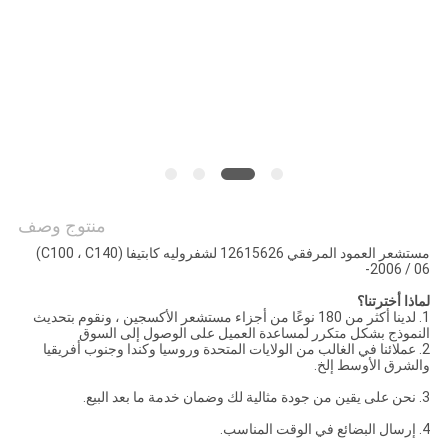
POLICY
منتوج وصف
مستشعر العمود المرفقي 12615626 لشفروليه كابتيفا (C100 ، C140)
2006 / 06-
لماذا أخترتنا؟
1. لدينا أكثر من 180 نوعًا من أجزاء مستشعر الأكسجين ، ونقوم بتحديث
النموذج بشكل متكرر لمساعدة العميل على الوصول إلى السوق
2.
عملائنا في الغالب من الولايات المتحدة وروسيا وكندا وجنوب أفريقيا
والشرق الأوسط إلخ.
3. نحن على يقين من جودة مثالية لك وضمان خدمة ما بعد البيع.
4.
إرسال البضائع في الوقت المناسب.