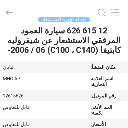
MHC
Linkway
Auto
Parts
Limited.
أجزاء أجهزة الاستشعار
All
Rights
Reserved.
12 615 626 سيارة العمود
الصفحة
المرفقي الاستشعار عن شيفروليه
الرئيسية
كابتيفا (C100 ، C140) 2006 / 06-
منتجات
مكان المنشأ:
اليابان
معلومات
اسم العلامة
MHC AP
عنا
التجارية:
رقم الموديل:
12615626
جولة
الحد الأدنى
قابل للتفاوض
في
لكمية:
المعمل
الأسعار:
قابل للتفاوض