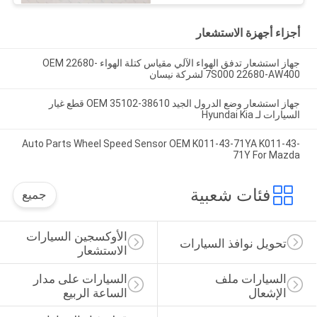
أجزاء أجهزة الاستشعار
جهاز استشعار تدفق الهواء الآلي مقياس كتلة الهواء OEM 22680-
7S000 22680-AW400 لشركة نيسان
جهاز استشعار وضع الدرول الجيد OEM 35102-38610 قطع غيار
السيارات لـ Hyundai Kia
Auto Parts Wheel Speed Sensor OEM K011-43-71YA K011-43-
71Y For Mazda
فئات شعبية
جميع
الأوكسجين السيارات 
تحويل نوافذ السيارات
الاستشعار
السيارات ملف 
السيارات على مدار 
الإشعال
الساعة الربيع