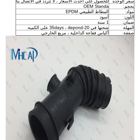
سعر الوحده
للحصول على أحدث الأسعار ، لا تتردد في الاتصال بنا
بحجم:
OEM Standa
مواد:
المطاط الطبيعي EPDM
اللون:
أسود
ضمان:
1 سنة
المهلة
شحنها في 20-35days ، depond على الكمية.
صفقة:
أكياس فقاعة الداخلية ، مربع الخارجي