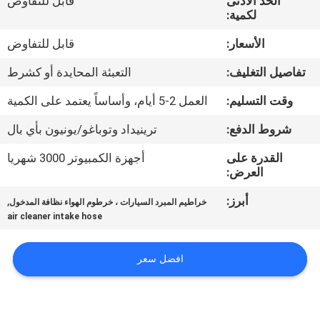
الحد الأدنى
قابل للتفاوض
لكمية:
مراقبة
الأسعار:
قابل للتفاوض
الجودة
تفاصيل التغليف:
التعبئة المحايدة أو كشرط
اتصل
وقت التسليم:
العمل 2-5 أيام، وأساساً يعتمد على الكمية
بنا
شروط الدفع:
ترينيداد وتوباغو/يونيون بأي بال
القدرة على
أجهزة الكمبيوتر 3000 شهريا
اطلب
العرض:
اقتباس
أبرز:
,
خراطيم المبرد السيارات ، خرطوم الهواء نظافة المدخول
air cleaner intake hose
خريطة
افضل سعر
الموقع
PRIVACY