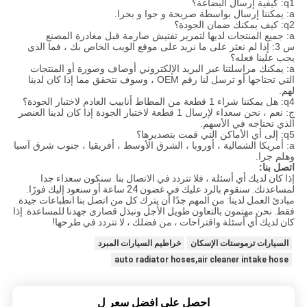
q1: كيفية إرسال البضاعة؟
a: يمكننا إرسال بواسطة صريحة و جوا و بحرا.
q2: كيف يمكنك ضمان الجودة؟
a: جميع المنتجات لديها لتمرير تفتيش صارمة قبل مغادرة المصنع
س 3: إذا لم نعثر على ما نريد على موقع الويب الخاص بك ، فما الذي
يجب علينا فعله؟
a: يمكنك مراسلتنا عبر البريد الإلكتروني أوصاف وصورة أو المنتجات
التي تحتاجها أو ترسل لنا رقم OEM ، وسوف نتحقق مما إذا كان لدينا
لهم.
q4: هل يمكننا شراء 1 قطعة من المطاط أنابيب العادم لاختبار الجودة؟
ج: نعم ، نحن سعداء لإرسال 1 قطعة لاختبار الجودة إذا كان لدينا العنصر
الذي تحتاجه في الأسهم.
q5: إلى أي الأماكن التي قمت بتصديرها؟
a: أمريكا الشمالية ، أوروبا ، الشرق الأوسط ، أفريقيا ، جنوب شرق آسيا
وهلم جرا.
اتصل بنا:
إذا كان لديك أي أسئلة ، فلا تتردد في الاتصال بنا.
سنكون سعداء جدا
لمساعدتك.
سنقوم بالرد عليك في غضون 24 ساعة أو سنعود إليك فورًا.
مبادئ العمل لدينا: من المهم جدًا أن يترك كل من اتصل بنا انطباعات جيدة
فقط.
نحن مهتمون بالتعاون طويل الأجل ونبذل قصارى جهدنا للمساعدة.
إذا
كان لديك أي أسئلة واقتراحات ، من فضلك ، لا تتردد في طرحها!
السيارات ترموستات الإسكان
خراطيم السيارات المبرد
auto radiator hoses,air cleaner intake hose
احصل على افضل سعر ل