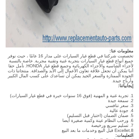
معلومات عنا:
تخصصت شركتنا في قطع غيار السيارات على مدار 16 عامًا ، حيث نوفر
جميع أنواع قطع غيار السيارات بتجربة غنية وتقنية مجربة.
خاصة بالنسبة
لأجزاء الشاسيه والأجزاء الكهربائية وجميع قطع غيار HONDA.
نأمل حقا
أننا يمكن أن تجعل علاقة تعاون الأعمال إلى الأبد والصداقة. منتجاتنا ذات
الجودة الممتازة والسعر الجيد يمكن أن تساعدك على كسب المال الكبير
وأرباح جيدة.
إيجابياتنا:
1. تجربة غنية و المهنية (فوق 16 سنوات خبرة في قطع غيار السيارات)
2. سمعة جيدة
3. سعر تنافسي
4. جودة عالية
5. ضمان الضمان (اختبار قبل التسليم)
6. ورحب النظام عينة وكمية صغيرة أيضا
7. تسليم سريع ورخيصة
8.Excellet قبل البيع وخدمات ما بعد البيع
التعليمات: