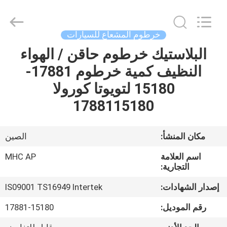
MHC
Linkway
Auto
Parts
Limited.
خرطوم المشعاع للسيارات
All
Rights
Reserved.
البلاستيك خرطوم حاقن / الهواء
الصفحة
النظيف كمية خرطوم 17881-
الرئيسية
15180 لتويوتا كورولا
منتجات
1788115180
معلومات
مكان المنشأ:
الصين
عنا
اسم العلامة
MHC AP
التجارية:
جولة
إصدار الشهادات:
IS09001 TS16949 Intertek
في
رقم الموديل:
17881-15180
المعمل