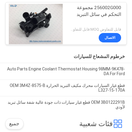
256002G000 مجموعة
التحكم في سائل التبريد
قابل للتفاوض MOQ:قابل للتفاوض
الاتصال
خرطوم المشعاع للسيارات
Auto Parts Engine Coolant Thermostat Housing 98MM-9K478-
DA For Ford
قطع غيار السيارات محرك مكيف التبريد الحرارة OEM 3M4Z-8575-B
L327-15-170A
OEM 3B0122291B قطع غيار سيارات ذات جودة عالية شفة سائل تبريد
لأودي
فئات شعبية
جميع