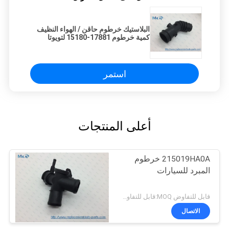
البلاستيك خرطوم حاقن / الهواء النظيف
كمية خرطوم 17881-15180 لتويوتا
كورولا 1788115180
استمر
أعلى المنتجات
215019HA0A خرطوم
المبرد للسيارات
قابل للتفاوض MOQ:قابل للتفاوض
الاتصال