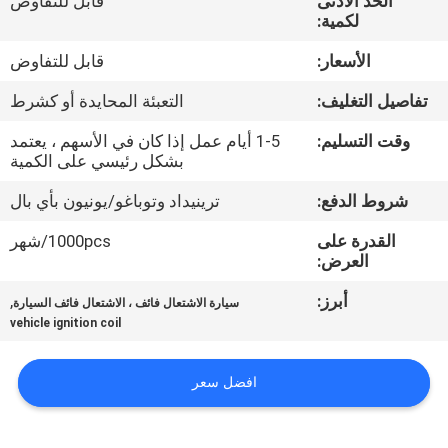
الحد الأدنى
قابل للتفاوض
لكمية:
مراقبة
الأسعار:
قابل للتفاوض
الجودة
تفاصيل التغليف:
التعبئة المحايدة أو كشرط
اتصل
وقت التسليم:
1-5 أيام عمل إذا كان في الأسهم ، يعتمد
بشكل رئيسي على الكمية
بنا
شروط الدفع:
ترينيداد وتوباغو/يونيون بأي بال
اطلب
القدرة على
1000pcs/شهر
العرض:
اقتباس
أبرز:
,
سيارة الاشتعال فائف ، الاشتعال فائف السيارة
vehicle ignition coil
خريطة
الموقع
افضل سعر
PRIVACY