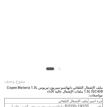
POLICY
منتوج وصف
ملف الإشعال التلقائي
دايهاتسو سيريون تيريوس Copen Materia 1.3L
1.5L IGC438
ملفات الإشعال عالية الأداء
مواصفات:
جزء اسم:
ملف الإشعال التلقائي
19070-B2030
رقم
دايهاتسو سيريون تيريوس كوبين ماتيرا