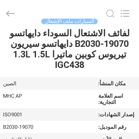
MHC
Linkway
Auto
Parts
Limited.
السيارات ملف الإشعال
All
Rights
Reserved.
لفائف الاشتعال السوداء دايهاتسو
الصفحة
19070-B2030 دايهاتسو سيريون
الرئيسية
تيريوس كوبين ماتيرا 1.3L 1.5L
منتجات
IGC438
معلومات
مكان المنشأ:
الصين
عنا
اسم العلامة
MHC AP
التجارية:
جولة
إصدار الشهادات:
ISO9001
في
رقم الموديل:
19070-B2030
المعمل