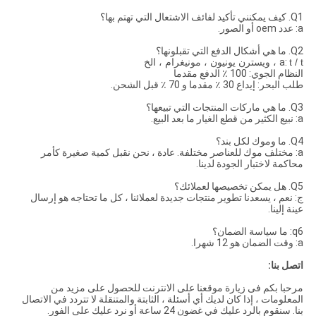
Q1. كيف يمكنني تأكيد لفائف الاشتعال التي تهتم بها؟
a: عدد oem أو الصور.
Q2. ما هي أشكال الدفع التي تقبلونها؟
t / t ، ويسترن يونيون ، مونيغرام ، الخ
a:
النظام الجوي: 100 ٪ الدفع مقدما
طلب البحر: إيداع 30 ٪ مقدما و 70 ٪ قبل الشحن.
Q3. ما هي ماركات المنتجات التي تبيعها؟
a: نبيع الكثير من قطع الغيار ما بعد البيع.
Q4. ما وموك لكل بند؟
a: مختلف موك للعناصر مختلفة. عادة ، نحن نقبل كمية صغيرة كأمر
محاكمة لاختبار الجودة لدينا.
Q5. هل يمكن تخصيصها لعملائك؟
ج: نعم ، يسعدنا تطوير منتجات جديدة لعملائنا ، كل ما تحتاجه هو إرسال
عينة إلينا.
q6: ما سياسة الضمان؟
a: وقت الضمان هو 12 شهرا.
اتصل بنا:
مرحبا بكم فى زيارة موقعنا على الانترنت للحصول على مزيد من
المعلومات ، إذا كان لديك أي أسئلة ، الثابتة والمتنقلة لا تتردد في الاتصال
بنا. سنقوم بالرد عليك في غضون 24 ساعة أو نرد عليك على الفور.