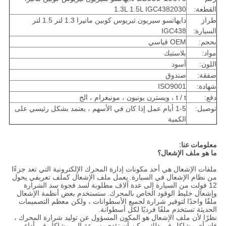
القطعة:
1.3L 1.5L IGC4382030
طراز
دايهاتسو سيريون تيريوس كوبين ماتيرا 1.3 لتر 1.5 لتر
السيارة:
IGC438
بحجم:
OEM قياسي
مواد:
بلاستيك
اللون:
أسود
صفقة:
صندوق
شهادة:
ISO9001
دفع:
t / t ، ويسترن يونيون ، مونيغرام ، الخ
توصيل:
1-5 أيام عمل إذا كان في الأسهم ، يعتمد بشكل رئيسي على
الكمية
معلومات عنا:
ما هو ملف الإشعال؟
ملفات الإشعال هي أحد مكونات إدارة المحرك الإلكترونية التي تعد جزءًا
من نظام الإشعال في السيارة.
يعمل ملف الإشعال كملف تعريفي يحول
12 فولت من السيارة إلى عدة آلاف مطلوبة لسد فجوة سد الشرارة
وإشعال خليط الوقود الخاص بالمحرك.
ستستخدم بعض أنظمة الإشعال
ملفًا واحدًا لتوفير شرارة لجميع الأسطوانات ، ولكن معظم التصميمات
الحديثة تستخدم ملفًا فرديًا لكل أسطوانة.
نظرًا لأن ملف الإشعال هو المكون المسؤول عن توليد شرارة المحرك ،
فإن أي مشاكل في ذلك يمكن أن تؤدي بسرعة إلى مشاكل في أداء