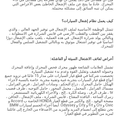
المحرك.
عادةً ما ينتج عن ملف الإشعال الخاطئ بعض الأعراض التي
يمكن أن تنبه السائق إلى مشكلة محتملة.
كيف يعمل نظام إشعال السيارات؟
تتمثل الوظيفة الأساسية لملف الإشعال في توفير الجهد العالي ، والذي
يقفز بين القطب والقطب الأرضي في قابس الشرارة في الاسطوانة ،
وبالتالي يولد شرارة الإشعال.
في هذه العملية ، يلعب ملف الإشعال دورًا
أساسيًا في توفير اشتعال موثوق به وبالتالي التشغيل السلس والفعال
للمحرك.
أعراض لفائف الاشتعال السيئة أو الفاشلة:
تشمل العلامات الشائعة ظهور محرك فحص المحرك وإعاقة المحرك
وخموله الخفيف وتقليل القوة وعدم بدء تشغيل السيارة.
تخصصت شركتنا في قطع غيار السيارات على مدار 15 عامًا في تزويد جميع
أنواع قطع غيار السيارات بتجربة غنية وتقنية مجربة. خاصة بالنسبة لأجزاء
الهيكل: حامل المحرك ، ذراع التحكم ، وسادات الفرامل ، قرص الفرامل ،
مسماك الفرامل ، المحمل ، محمل المحور ، حامل التوجيه ، طرف قضيب
tir ، طرف الرف ، وصلة الكرة ، إلخ ، والأجزاء الكهربائية: المستشعر ،
زنبرك الساعة ، النافذة المفتاح ، قابس الشرارة ، ملف الإشعال ، الحاقن ،
مضخة الوقود ، إلخ. والكثير من قطع الغيار HONDA الخاصة ب Accord و
Civic و Crv و Fit و City و Odyssey. أيضا أجزاء الجسم لسيارات BMW.
نحن نتطلع إلى انضمام المزيد والمزيد من الأصدقاء من الخارج إلى عائلتنا
لمزيد من التطوير في قطع الغيار!