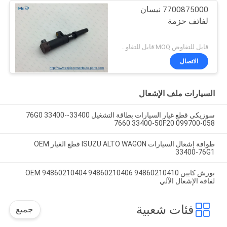
7700875000 نيسان
لفائف حزمة
قابل للتفاوض MOQ:قابل للتفاوض
الاتصال
السيارات ملف الإشعال
سوزيكى قطع غيار السيارات بطاقة التشغيل 33400-76G0 33400-
7660 33400-50F20 099700-058
طوافة إشعال السيارات ISUZU ALTO WAGON قطع الغيار OEM
33400-76G1
بورش كايين OEM 94860210404 94860210406 94860210410
لفافة الإشعال الآلي
فئات شعبية
جميع