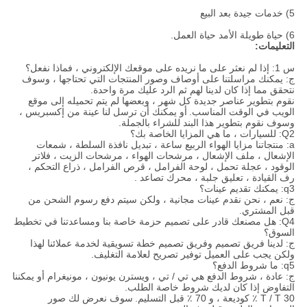
5) خدمات جيدة بعد البيع
6) حياة طويلة الأمد حياة العمل.
التعليمات:
س 1: إذا لم نعثر على ما نريده على موقعك الإلكتروني ، فماذا نفعل؟
ج: يمكنك مراسلتنا على أوصاف وصور المنتجات التي تحتاجها ، وسوف
نتحقق مما إذا كان لدينا لهم ثم الرد عليك مرة واحدة.
نقوم بتطوير عناصر جديدة كل شهر ، وبعضها لم يتم تحميله إلى موقع
الويب في الوقت المناسب.
أو يمكنك أن ترسل لنا عينة من إكسبريس ،
وسوف نقوم بتطوير هذا البند للشراء بالجملة.
Q2: للسيارات ، ما هي المزايا الخاصة بك؟
a: منتجاتنا مزايا الهواء الربيع ساعة ، تبديل نافذة السلطة ، شمعات
الإشعال ، ملف الإشعال ، مرشحات الهواء ، مرشحات الزيت ، فلاتر
الوقود ، عجلة تحمل ، لوحة الفرامل ، قرص الفرامل ، ذراع التحكم ،
رف القيادة ، تعليق جلبة ، محرك تصاعد .
q3: يمكنك تقديم عينات؟
ج: نعم ، نحن نقدم عينات مجانية ، ولكن سيتم دفع رسوم الشحن من
قبل المشتري.
Q4: هل مصنعك قادر على تصميم حزمة خاصة بنا ومساعدتنا في تخطيط
السوق؟
ج: لدينا فريق تصميم وفريق تصميم خطة تسويقية لخدمة عملائنا لهذا
ولكن يجب على العميل توفير تصريح لعلامة التغليف.
q5: ما شروط الدفع؟
ج: عادة ، شروط الدفع هي تي / تي ، ويسترن يونيون ، مونيغرام أو يمكننا
التفاوض إذا كان لديك شروط خاصة الطلب.
T / T 30 ٪ كوديعة ، و 70 ٪ قبل التسليم.
سوف نعرض لك صور