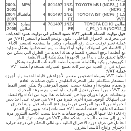
2000-
MPV
4
80
1497
1NZ-
TOYOTA bB I (NCP3_) 1.5
2005
FE
(NCP3_)
TOYOTA IST (NCP6_) 1.5
1NZ-
1497
80
4
هاتشباك
2004-
2007
FE
VVTi
صالون TOYOTA ECHO
1NZ-
1497
78
4
سيارة
1999-
(_P1_) 1.5 (NCP12_)
FE
صالون
2005
حول توقيت الصمام المتغير VVT عمود التحكم في توقيت عمود الحدبات:
في محركات الاحتراق الداخلي ، يكون توقيت الصمام المتغير (VVT) هو
عملية تغيير توقيت حدث رفع الصمام ، وكثيراً ما يستخدم لتحسين الأداء
أو الاقتصاد في استهلاك الوقود أو الانبعاثات.
يتم استخدامها بشكل متزايد
مع أنظمة الرفع المتغيرة للصمام.
هناك العديد من الطرق التي يمكن من
خلالها تحقيق ذلك ، بدءًا من الأجهزة الميكانيكية إلى الأنظمة
الكهروهيدروليكية والكاملة.
تتسبب أنظمة الانبعاثات الصارمة بشكل
متزايد في أن العديد من شركات تصنيع السيارات تستخدم أنظمة VVT.
عملية VVT:
أنظمة VVT بسيطة لتشخيص.
معظم الأجزاء غير قابلة للخدمة ولها أجهزة
استشعار متكاملة.
على المحرك التقليدي ، تكون صمامات العادم
والصمام مفتوحة أو مغلقة حسب العمود المرفقي ولا يمكن تغيير النمط.
مع VVT ، من الممكن تعديل التوقيت ليتناسب مع سرعة المحرك
ومتطلبات عزم الدوران وتداخل الصمامات.
هذا يزيد من الأداء والاقتصاد
في استهلاك الوقود.
ميزة أخرى كبيرة من VVT هي قدرته على أخذ بعض
الحمولة من العمود المرفقي عن طريق فتح الصمام قبل نهاية احتراق
السكتة الدماغية.
جعلت أنظمة VVT صمامات إعادة تدوير غاز العادم
(EGR) عفا عليها الزمن.
وضع صمامات EGR يسبب أكاسيد النيتروز مرة
أخرى إلى مشعب السحب.
يتحكم نظام VVT في توقيت ترك الغاز
الخامل في غرفة دورة الاحتراق التالية ، وبالتالي التحكم في درجة حرارة
الاحتراق وإنتاج أكاسيد النيتروز.