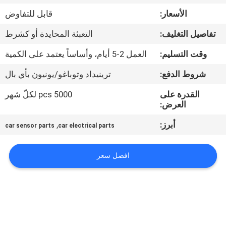
الأسعار:
قابل للتفاوض
مراقبة
تفاصيل التغليف:
التعبئة المحايدة أو كشرط
الجودة
وقت التسليم:
العمل 2-5 أيام، وأساساً يعتمد على الكمية
اتصل
شروط الدفع:
ترينيداد وتوباغو/يونيون بأي بال
بنا
القدرة على
5000 pcs لكلّ شهر
العرض:
اطلب
أبرز:
,
car sensor parts
car electrical parts
اقتباس
افضل سعر
خريطة
الموقع
PRIVACY