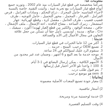
معلومات عنا:
شركتنا متخصصة في قطع غيار السيارات منذ عام 2002 ، وتوريد جميع
أنواع قطع غيار السيارات مع تجربة غنية ، وأثبتت التقنية.
خاصة بالنسبة
لأجزاء الشاسيه: حامل المحرك ، ذراع التحكم ، وسادات الفرامل ، قرص
الفرامل ، الفرجار ، المحمل ، محور التحميل ، حامل التوجيه ، طرف
قضيب قضيب ، طرف الحامل ، مفصل كرة ، وقطع كهربائية: جهاز
استشعار ، زنبرك الساعة ، مفتاح النافذة ، اعة الإشعال ، ملف الإشعال ،
حاقن ، مضخة الوقود ، والكثير من قطع الغيار لهوندا أكورد ، سيفيك ،
Crv ، صالح ، مدينة ، أوديسي.
نأمل حقا أن نتمكن من جعل علاقة
التعاون في مجال الأعمال إلى الأبد والصداقة.
خدمتنا :
1. أكثر من 12 عاما الخبرات في قطع غيار السيارات.
2. تصنيع OEM ترحيب: المنتج ، حزمة ...
3. سنقوم الرد عليك لسؤالكم في 24 ساعة.
4. موجه خدمة ما بعد البيع و 6 أشهر ، وضمان عدد غير محدود من
الأميال.
5. الأسهم الكافية ، يمكن إرسال البضائع في 1-3 أيام.
6. 100 ٪ واحدا تلو الآخر اختبار قبل إرسالها.
7. يتم قبول طلب درب.
8. oem هو موضع ترحيب.
إيجابياتنا :
1) معيار جودة تصنيع المعدات الأصلية مضمونة
2) أسعار تنافسية.
3) خدمة لوجستية مرنة ومريحة.
4) وقت التسليم القصيرة.