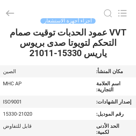
MHC
Linkway
Auto
Parts
Limited.
أجزاء أجهزة الاستشعار
All
Rights
Reserved.
VVT عمود الحدبات توقيت صمام
الصفحة
التحكم لتويوتا صدى بريوس
الرئيسية
ياريس 15330-21011
منتجات
مكان المنشأ:
الصين
معلومات
اسم العلامة
MHC AP
عنا
التجارية:
إصدار الشهادات:
ISO9001
جولة
رقم الموديل:
15330-21020
في
الحد الأدنى
قابل للتفاوض
المعمل
لكمية: