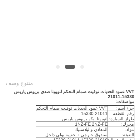
POLICY
منتوج وصف
VVT عمود الحدبات توقيت صمام التحكم لتويوتا صدى بريوس ياريس
15330-21011
مواصفات:
جزء اسم:
VVT عمود الحدبات توقيت صمام التحكم
رقم القطعة:
15330-21011
طراز السيارة:
لتويوتا ايكو بريوس ياريس
محرك:
1NZ-FE 2NZ-FE
مواد:
المعادن والبلاستيك
التعبئة:
صندوق خارجي + حقيبة بولي داخل