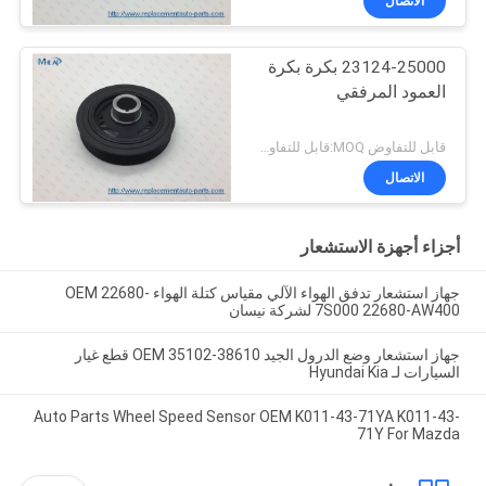
الاتصال
23124-25000 بكرة بكرة
العمود المرفقي
قابل للتفاوض MOQ:قابل للتفاوض
الاتصال
أجزاء أجهزة الاستشعار
جهاز استشعار تدفق الهواء الآلي مقياس كتلة الهواء OEM 22680-
7S000 22680-AW400 لشركة نيسان
جهاز استشعار وضع الدرول الجيد OEM 35102-38610 قطع غيار
السيارات لـ Hyundai Kia
Auto Parts Wheel Speed Sensor OEM K011-43-71YA K011-43-
71Y For Mazda