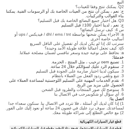
البيع
Q2.
يمكنك تنتج وفقا للعينات؟
ج: نعم ، يمكن أن ننتج من العينات الخاصة بك أو الرسومات الفنية.
يمكننا
بناء القوالب والتركيبات.
Q3.
هل اختبار جميع البضائع الخاصة بك قبل التسليم؟
ج: نعم ، لدينا اختبار 100٪ قبل التسليم
س 4: كيف ترسل البضائع؟
a:
الأجزاء يمكن شحنها بواسطة dhl / ems / tnt / فيديكس / ups أو
أساليب خاصة أخرى.
سنرتب لك إذا لم يكن لديك أي تفضيل على الناقل السريع
q5: كيف تجعل أعمالنا علاقة طويلة الأمد وجيدة؟
a:
نحافظ على نوعية جيدة وسعر تنافسي لضمان مصلحة عملائنا.
خدمتنا:
1.
تصنيع oem ترحيب ، مثل المنتج ، الحزمة.
2.
سنقوم الرد عليك لسؤالكم خلال 24 ساعة.
3. سيكون لدينا اختبار صارمة على الجودة قبل التسليم
3. تتبع وتلقي ردود الفعل من العملاء بانتظام
4.
نقدم الخدمات المهنية على التسليم اللوجستية لمساعدة العملاء على
الحصول على مزيد من الربح.
5.
سنوضح لك صور المنتجات والطرود قبل الشحن.
6. أي سؤال أو شكوىمرحب في الاتصال بنا
اتصل بنا:
1) إذا كان لديك أي أسئلة ، فلا تتردد في الاتصال بنا.
سنكون سعداء جدا
لمساعدتك.
سوف نرد عليك في غضون 24 ساعة أو نعود إليك على الفور.
2) مع خالص التطلع إلى شراكة طويلة معك.
قطع غيار السيارات الكهربائية
قطع غيار السيارات الاستشعار,فوهة رذاذ الوقود وقطع غيار السيارات الكهربائية