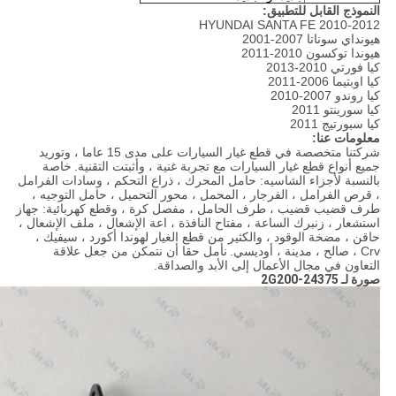
النموذج القابل للتطبيق:
HYUNDAI SANTA FE 2010-2012
هيونداي سوناتا 2007-2001
هيوندا توكسون 2010-2011
كيا فورتي 2010-2013
كيا اوبتيما 2006-2011
كيا روندو 2007-2010
كيا سورينتو 2011
كيا سبورتيج 2011
معلومات عنا:
شركتنا متخصصة في قطع غيار السيارات على مدى 15 عاما ، وتوريد
جميع أنواع قطع غيار السيارات مع تجربة غنية ، وأثبتت التقنية.
خاصة
بالنسبة لأجزاء الشاسيه: حامل المحرك ، ذراع التحكم ، وسادات الفرامل
، قرص الفرامل ، الفرجار ، المحمل ، محور التحميل ، حامل التوجيه ،
طرف قضيب قضيب ، طرف الحامل ، مفصل كرة ، وقطع كهربائية: جهاز
استشعار ، زنبرك الساعة ، مفتاح النافذة ، اعة الإشعال ، ملف الإشعال ،
حاقن ، مضخة الوقود ، والكثير من قطع الغيار لهوندا أكورد ، سيفيك ،
Crv ، صالح ، مدينة ، أوديسي.
نأمل حقا أن نتمكن من جعل علاقة
التعاون في مجال الأعمال إلى الأبد والصداقة.
صورة لـ 24375-2G200