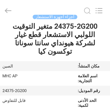
MHC
Linkway
Auto
Parts
Limited.
أجزاء أجهزة الاستشعار
All
Rights
Reserved.
24375-2G200 متغير التوقيت
الصفحة
اللولبي الاستشعار قطع غيار
الرئيسية
لشركة هيونداي سانتا سوناتا
منتجات
توكسون كيا
معلومات
مكان المنشأ:
الصين
عنا
اسم العلامة
MHC AP
التجارية:
جولة
رقم الموديل:
24375-2G200
في
الحد الأدنى
قابل للتفاوض
المعمل
لكمية: