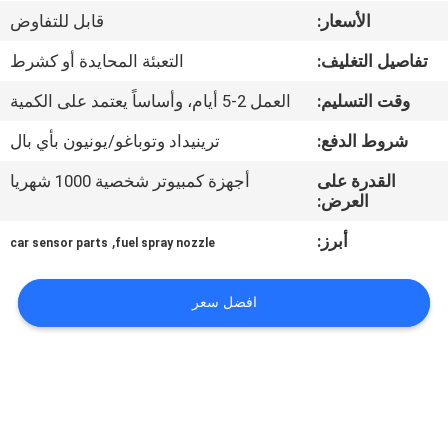
الأسعار:
قابل للتفاوض
مراقبة
تفاصيل التغليف:
التعبئة المحايدة أو كشرط
الجودة
وقت التسليم:
العمل 2-5 أيام، وأساساً يعتمد على الكمية
اتصل
شروط الدفع:
ترينيداد وتوباغو/يونيون بأي بال
بنا
القدرة على
أجهزة كمبيوتر شخصية 1000 شهريا
العرض:
اطلب
أبرز:
,
car sensor parts
fuel spray nozzle
اقتباس
افضل سعر
خريطة
الموقع
PRIVACY