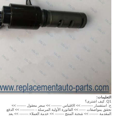
التعليمات:
Q1.
كيف اشترى؟
ج: استفسار --------- >> الاقتباس -------- >> سعر معقول ------- >>
تحقق بمواصفات ----- >> الفاتورة الأولية المرسلة - ----------- >> الدفع
المقدمة ------- >> شحنة المنتج ------- >> خدمة العملاء ------- >> بعد