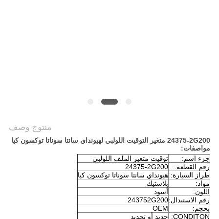
POLICY
منتوج وصف
24375-2G200 متغير التوقيت اللولبي لهيونداي سانتا سوناتا توكسون كيا
مواصفات:
جزء اسم:
توقيت متغير الملف اللولبي
رقم القطعة:
24375-2G200
طراز السيارة:
هيونداي سانتا سوناتا توكسون كيا
مواد:
بلاستيك
اللون:
أسود
رقم الاستبدال:
243752G200
بحجم:
OEM
CONDITON:
جديد أو تجديد