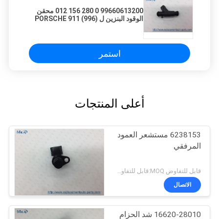
99660613200 0 280 156 012 محقن
الوقود البنزين ل PORSCHE 911 (996)
3.6
استمر
أعلى المنتجات
6238153 مستشعر العمود
المرفقي
قابل للتفاوض MOQ:قابل للتفاوض
الاتصال
16620-28010 شد الحزام