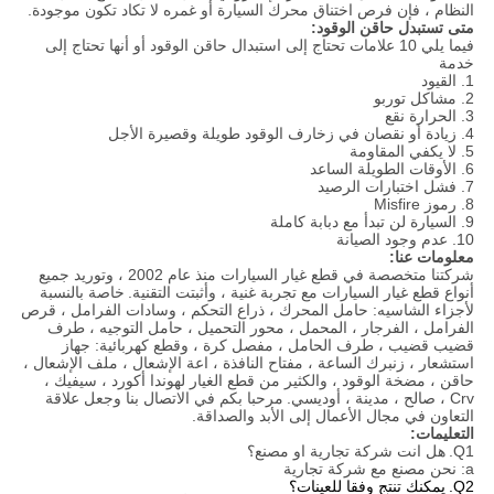
النظام ، فإن فرص اختناق محرك السيارة أو غمره لا تكاد تكون موجودة.
متى تستبدل حاقن الوقود:
فيما يلي 10 علامات تحتاج إلى استبدال حاقن الوقود أو أنها تحتاج إلى
خدمة
1. القيود
2. مشاكل توربو
3. الحرارة نقع
4. زيادة أو نقصان في زخارف الوقود طويلة وقصيرة الأجل
5. لا يكفي المقاومة
6. الأوقات الطويلة الساعد
7. فشل اختبارات الرصيد
8. رموز Misfire
9. السيارة لن تبدأ مع دبابة كاملة
10. عدم وجود الصيانة
معلومات عنا:
شركتنا متخصصة في قطع غيار السيارات منذ عام 2002 ، وتوريد جميع
أنواع قطع غيار السيارات مع تجربة غنية ، وأثبتت التقنية.
خاصة بالنسبة
لأجزاء الشاسيه: حامل المحرك ، ذراع التحكم ، وسادات الفرامل ، قرص
الفرامل ، الفرجار ، المحمل ، محور التحميل ، حامل التوجيه ، طرف
قضيب قضيب ، طرف الحامل ، مفصل كرة ، وقطع كهربائية: جهاز
استشعار ، زنبرك الساعة ، مفتاح النافذة ، اعة الإشعال ، ملف الإشعال ،
حاقن ، مضخة الوقود ، والكثير من قطع الغيار لهوندا أكورد ، سيفيك ،
Crv ، صالح ، مدينة ، أوديسي.
مرحبا بكم في الاتصال بنا وجعل علاقة
التعاون في مجال الأعمال إلى الأبد والصداقة.
التعليمات:
Q1.
هل انت شركة تجارية او مصنع؟
a: نحن مصنع مع شركة تجارية
Q2.
يمكنك تنتج وفقا للعينات؟