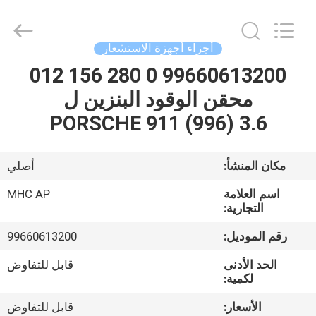
MHC
Linkway
Auto
Parts
Limited.
أجزاء أجهزة الاستشعار
All
Rights
Reserved.
99660613200 0 280 156 012
الصفحة
محقن الوقود البنزين ل
الرئيسية
PORSCHE 911 (996) 3.6
منتجات
مكان المنشأ:
أصلي
معلومات
اسم العلامة
MHC AP
عنا
التجارية:
رقم الموديل:
99660613200
جولة
الحد الأدنى
قابل للتفاوض
في
لكمية:
المعمل
الأسعار:
قابل للتفاوض