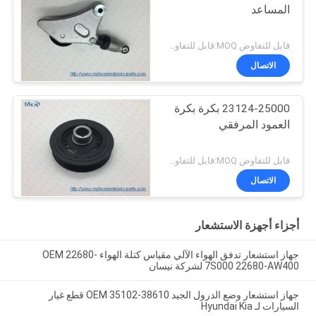
المساعد
قابل للتفاوض MOQ:قابل للتفاوض
الاتصال
23124-25000 بكرة بكرة
العمود المرفقي
قابل للتفاوض MOQ:قابل للتفاوض
الاتصال
أجزاء أجهزة الاستشعار
جهاز استشعار تدفق الهواء الآلي مقياس كتلة الهواء OEM 22680-
7S000 22680-AW400 لشركة نيسان
جهاز استشعار وضع الدرول الجيد OEM 35102-38610 قطع غيار
السيارات لـ Hyundai Kia