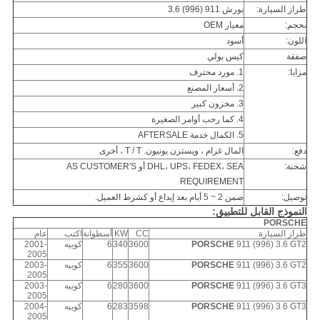
طراز السيارة:
بورش 911 (996) 3.6
بحجم:
معيار OEM
اللون:
أسود
صفقة
كيس بولي
مزايا:
1. مورد محترف
2. أسعار المصنع
3. مخزون كبير
4. كما رحب أوامر الصغيرة
5. الكمال خدمة AFTERSALE
دفع:
المال غرام ، ويسترن يونيون.
T / T ، أخرى
شحنة:
DHL، UPS، FEDEX، SEA أو AS CUSTOMER'S
REQUIREMENT
توصيل:
ضمن 2 ~ 5 أيام بعد إيداع أو كشرط العميل.
النموذج القابل للتطبيق:
PORSCHE
طراز السيارة
CC
KW
أسطوانة
اكتب
عام
911 (996) 3.6 GT2
PORSCHE
3600
340
6
كوبيه
2001-
2005
911 (996) 3.6 GT2
PORSCHE
3600
355
6
كوبيه
2003-
2005
911 (996) 3.6 GT3
PORSCHE
3600
280
6
كوبيه
2003-
2005
911 (996) 3.6 GT3
PORSCHE
3598
283
6
كوبيه
2004-
2005