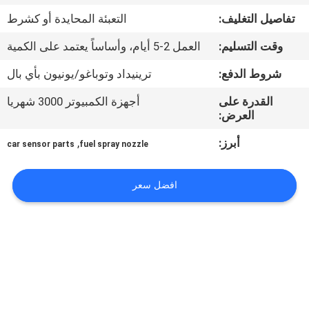
تفاصيل التغليف:
التعبئة المحايدة أو كشرط
مراقبة
وقت التسليم:
العمل 2-5 أيام، وأساساً يعتمد على الكمية
الجودة
شروط الدفع:
ترينيداد وتوباغو/يونيون بأي بال
اتصل
القدرة على
أجهزة الكمبيوتر 3000 شهريا
العرض:
بنا
أبرز:
,
car sensor parts
fuel spray nozzle
اطلب
افضل سعر
اقتباس
خريطة
الموقع
PRIVACY