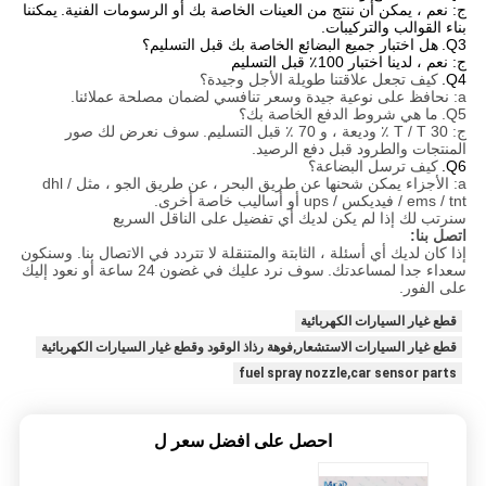
ج: نعم ، يمكن أن ننتج من العينات الخاصة بك أو الرسومات الفنية.
يمكننا
بناء القوالب والتركيبات.
Q3.
هل اختبار جميع البضائع الخاصة بك قبل التسليم؟
ج: نعم ، لدينا اختبار 100٪ قبل التسليم
Q4.
كيف تجعل علاقتنا طويلة الأجل وجيدة؟
a: نحافظ على نوعية جيدة وسعر تنافسي لضمان مصلحة عملائنا.
Q5.
ما هي شروط الدفع الخاصة بك؟
ج: T / T 30 ٪ وديعة ، و 70 ٪ قبل التسليم.
سوف نعرض لك صور
المنتجات والطرود قبل دفع الرصيد.
Q6.
كيف ترسل البضاعة؟
a: الأجزاء يمكن شحنها عن طريق البحر ، عن طريق الجو ، مثل dhl /
ems / tnt / فيديكس / ups أو أساليب خاصة أخرى.
سنرتب لك إذا لم يكن لديك أي تفضيل على الناقل السريع
اتصل بنا:
إذا كان لديك أي أسئلة ، الثابتة والمتنقلة لا تتردد في الاتصال بنا. وسنكون
سعداء جدا لمساعدتك.
سوف نرد عليك في غضون 24 ساعة أو نعود إليك
على الفور.
قطع غيار السيارات الكهربائية
قطع غيار السيارات الاستشعار,فوهة رذاذ الوقود وقطع غيار السيارات الكهربائية
fuel spray nozzle,car sensor parts
احصل على افضل سعر ل