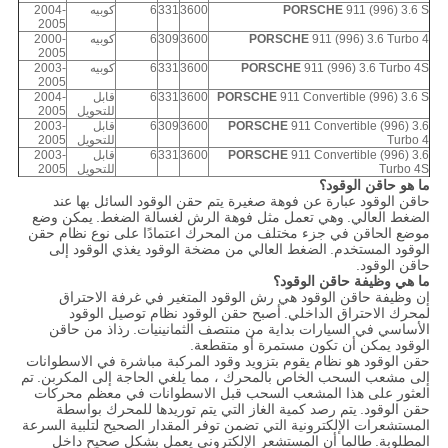
911 (996) 3.6 S
PORSCHE
3600
331
6
كوبيه
2004-
2005
911 (996) 3.6 Turbo 4
PORSCHE
3600
309
6
كوبيه
2000-
2005
911 (996) 3.6 Turbo 4S
PORSCHE
3600
331
6
كوبيه
2003-
2005
911 Convertible (996) 3.6 S
PORSCHE
3600
331
6
قابل
2004-
للتحويل
2005
911 Convertible (996) 3.6
PORSCHE
3600
309
6
قابل
2003-
Turbo 4
للتحويل
2005
911 Convertible (996) 3.6
PORSCHE
3600
331
6
قابل
2003-
Turbo 4S
للتحويل
2005
ما هو حاقن الوقود؟
حاقن الوقود عبارة عن فوهة صغيرة يتم حقن الوقود السائل بها عند
الضغط العالي.
وهي تعمل مثل فوهة الرش لغسالة الضغط.
يمكن وضع
موضع الحاقن في جزء مختلف من المحرك اعتمادًا على نوع نظام حقن
الوقود المستخدم.
الضغط العالي من مضخة الوقود يغذي الوقود إلى
حاقن الوقود.
ما هي وظيفة حاقن الوقود؟
إن وظيفة حاقن الوقود هي رش الوقود المتغير في غرفة الاحتراق
لمحرك الاحتراق الداخلي.
أصبح حقن الوقود نظام توصيل الوقود
الأساسي في السيارات بداية من منتصف الثمانينيات.
رذاذ من حاقن
الوقود يمكن أن تكون مستمرة أو متقطعة.
حقن الوقود هو نظام يقوم بتزويد وقود المركبة مباشرة في الاسطوانات
إلى مشعب السحب الخاص بالمحرك ، مما يلغي الحاجة إلى المكربن.
تم
العثور على هذا المشعب السحب قبل الاسطوانات في معظم محركات
حقن الوقود.
يتم رصد كمية الغاز التي يتم توريدها للمحرك بواسطة
المستشعرات الإلكترونية التي تضمن توفر المقدار الصحيح لتلبية السرعة
المطلوبة.
طالما أن المستشعر الإلكتروني يعمل بشكل صحيح داخل