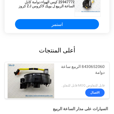
25947772 كيس الهواء دوامة كابل
الساعة الربيع ل بويك لاكروس ZJ كروز
استمر
أعلى المنتجات
8430652060 الربيع ساعة
دوامة
قابل للتفاوض MOQ:قابل للتفاوض
الاتصال
السيارات على مدار الساعة الربيع