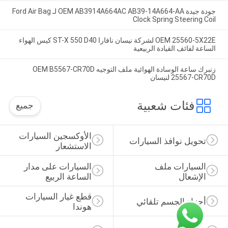
جودة جيدة OEM AB3914A664AC AB39-14A664-AA لـ Ford Air Bag
Clock Spring Steering Coil
OEM 25560-5X22E لشركة نيسان نافارا ST-X 550 D40 كيس الهواء
الساعة لفائف القيادة الربيعية
زنبرك ساعة الوسادة الهوائية ملف التوجيه OEM B5567-CR70D
25567-CR70D لنيسان
فئات شعبية
جميع
الأوكسجين السيارات 
تحويل نوافذ السيارات
الاستشعار
السيارات ملف 
السيارات على مدار 
الإشعال
الساعة الربيع
قطع غيار السيارات 
أجزاء الجسم تلقائي
هوندا