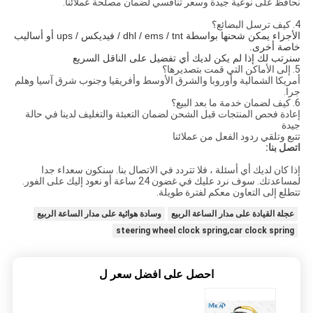
نحافظ على نوعية جيدة وسعر تنافسي لضمان مصلحة عملائنا.
4. كيف ترسل البضائع؟
الأجزاء يمكن شحنها بواسطة dhl / ems / tnt / فيديكس / ups أو أساليب
خاصة أخرى.
سنرتب لك إذا لم يكن لديك أي تفضيل على الناقل السريع
5. إلى الأماكن التي قمت بتصديرها؟
أمريكا الشمالية وأوروبا والشرق الأوسط وأفريقيا وجنوب شرق آسيا وهلم
جرا.
6. كيف لضمان خدمة ما بعد البيع؟
إعادة فحص المنتجات قبل الشحن لضمان التعبئة والتغليف لدينا في حالة
جيدة
تتبع وتلقي ردود الفعل من عملائنا
اتصل بنا:
إذا كان لديك أي أسئلة ، فلا تتردد في الاتصال بنا. سنكون سعداء جدا
لمساعدتك. سوف نرد عليك في غضون 24 ساعة أو نعود إليك على الفور.
تتطلع إلى التعاون معكم لفترة طويلة.
عجلة القيادة على مدار الساعة الربيع
وسادة هوائية على مدار الساعة الربيع
steering wheel clock spring,car clock spring
احصل على افضل سعر ل