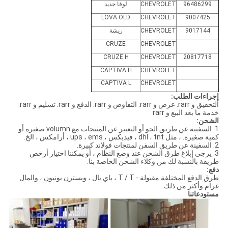
96486299
CHEVROLET
لوفا جديد
LOVA OLD
CHEVROLET
9007425
9017144
CHEVROLET
ريشة
CRUZE
CHEVROLET
CRUZE H
CHEVROLET
20817718
CAPTIVA H
CHEVROLET
CAPTIVA L
CHEVROLET
إجراءات الطلب:
التحقيق و rarr. عرض و rarr. التفاوض و rarr. الدفع و rarr. تسليم و rarr.
خدمة ما بعد البيع و rarr
الشحن:
1. السفينة عن طريق الجو أو التعبير عن المنتجات مع volumn صغيرة أو
كمية صغيرة. ، مثل dhl ، tnt ، فيديكس ، ups ، ems ، أرامكس ، الخ.
2. السفينة عن طريق السفن لمنتجات فولاند كبيرة.
3. يرجى إبلاغ طرق الشحن عند وضع النظام ، أو يمكننا اختيار أرخص
طريقة بالنسبة لك من وكلاء الشحن الخاصة بنا.
دفع:
طرق الدفع المختلفة مقبولة - T / T ، باي بال ، ويسترن يونيون ، والمال
غرام وأكثر من ذلك.
مستودعاتنا