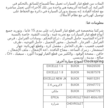
المئات من قطع غيار السيارات تعمل معاً للسماح للسائق بالتحكم في
المركبة.
إن الساعة الربيعية هي واحدة من تلك الأجزاء التي تعمل مباشرة
مع عجلة القيادة.
إنه يسمح بدوران السيارة في دائرة مع الحفاظ على
توصيل كهربائي مع نظام الأسلاك.
معلومات عنا:
شركتنا متخصصة في قطع غيار السيارات على مدى 15 عاما ، وتوريد جميع
أنواع قطع غيار السيارات مع تجربة غنية ، وأثبتت التقنية. خاصة بالنسبة
لأجزاء الشاسيه: حامل المحرك ، ذراع التحكم ، وسادات الفرامل ، قرص
الفرامل ، الفرجار ، المحمل ، محور التحميل ، حامل التوجيه ، طرف
قضيب قضيب ، طرف الحامل ، مفصل كرة ، وقطع كهربائية: جهاز
استشعار ، زنبرك الساعة ، مفتاح النافذة ، اعة الإشعال ، ملف الإشعال ،
حاقن ، مضخة الوقود ، والكثير من قطع الغيار لهوندا أكورد ، سيفيك ، Crv ،
صالح ، مدينة ، أوديسي.
Clockspring لنموذج سيارة أخرى:
EXCELLE 1.6
BUICK
96626530
EXCELLE 1.8
BUICK
96387578
EXCELLE NEW JK
BUICK
96815291
25947772
BUICK
لاكروس 2.4
25947775
BUICK
ملكي
EPICA
CHEVROLET
96814006/007
CHEVROLET
شرارة