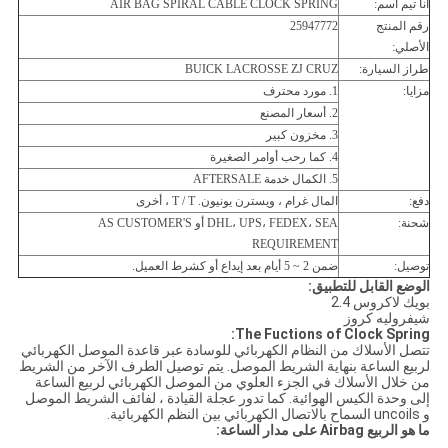
أنا
تيم اسم:
AIR BAG SPIRAL CABLE CLOCK SPRING
رقم المنتج
25947772
الأصلي:
طراز السيارة:
BUICK LACROSSE ZJ CRUZ
مزايا:
1. مورد محترف
2. أسعار المصنع
3. مخزون كبير
4. كما رحب أوامر الصغيرة
5. الكمال خدمة AFTERSALE
دفع:
المال غرام ، ويسترن يونيون. T / T ، أخرى
شحنة:
DHL، UPS، FEDEX، SEA أو AS CUSTOMER'S
REQUIREMENT
توصيل:
ضمن 2 ~ 5 أيام بعد إيداع أو كشرط العميل.
الوضع القابل للتطبيق:
بويك لاكروس 2.4
شيفروليه كروز
The Fuctions of Clock Spring:
تتصل الأسلاك من النظام الكهربائي للوسادة عبر قاعدة الموصل الكهربائي
لربيع الساعة بنهاية الشريط الموصل. يتم توصيل الطرف الآخر من الشريط
من خلال الأسلاك في الجزء العلوي من الموصل الكهربائي لربيع الساعة
إلى وحدة الكيس الهوائية. كما تدور عجلة القيادة ، لفائف الشريط الموصل
و uncoils السماح بالاتصال الكهربائي بين النظم الكهربائية.
ما هو الربيع Airbag على مدار الساعة: