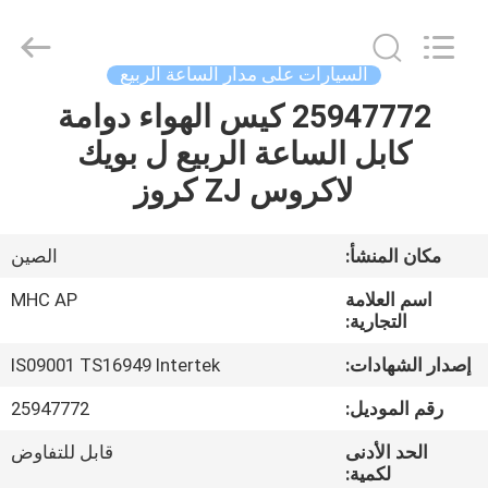
MHC
Linkway
Auto
Parts
Limited.
السيارات على مدار الساعة الربيع
All
Rights
Reserved.
25947772 كيس الهواء دوامة
الصفحة
كابل الساعة الربيع ل بويك
الرئيسية
لاكروس ZJ كروز
منتجات
مكان المنشأ:
الصين
معلومات
اسم العلامة
MHC AP
عنا
التجارية:
إصدار الشهادات:
IS09001 TS16949 Intertek
جولة
رقم الموديل:
25947772
في
الحد الأدنى
قابل للتفاوض
المعمل
لكمية: