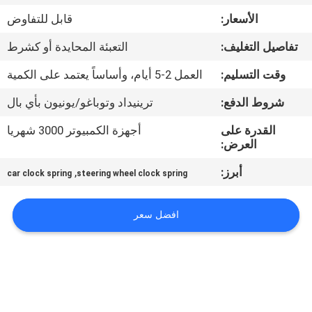
الأسعار:
قابل للتفاوض
مراقبة
تفاصيل التغليف:
التعبئة المحايدة أو كشرط
الجودة
وقت التسليم:
العمل 2-5 أيام، وأساساً يعتمد على الكمية
اتصل
شروط الدفع:
ترينيداد وتوباغو/يونيون بأي بال
بنا
القدرة على
أجهزة الكمبيوتر 3000 شهريا
العرض:
اطلب
أبرز:
,
car clock spring
steering wheel clock spring
اقتباس
افضل سعر
خريطة
الموقع
PRIVACY