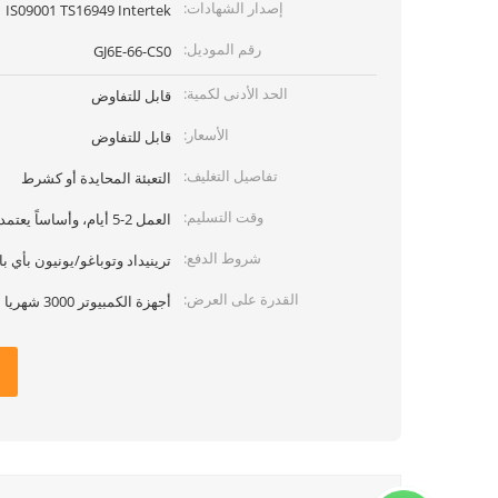
إصدار الشهادات:
IS09001 TS16949 Intertek
رقم الموديل:
GJ6E-66-CS0
الحد الأدنى لكمية:
قابل للتفاوض
الأسعار:
قابل للتفاوض
تفاصيل التغليف:
التعبئة المحايدة أو كشرط
وقت التسليم:
العمل 2-5 أيام، وأساساً يعتمد على الكمية
شروط الدفع:
ترينيداد وتوباغو/يونيون بأي بال
القدرة على العرض:
أجهزة الكمبيوتر 3000 شهريا