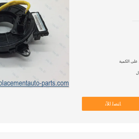
ﺎﺘﺼﻟ ﺍﻶﻧ