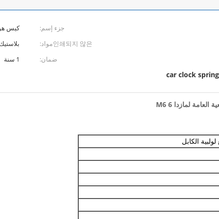
جزء إسم:
كيس هوا
인쇄되지 않은مواد:
بلاستيك
ضمان:
1 سنة
car clock spring
ولبية الكابل