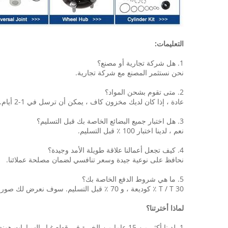
التعليمات:
1. هل شركة تجارية أو مصنع؟
نحن نستثمر المصنع مع شركة تجارية.
2. متى تقوم بشحن المواد؟
عادة ، إذا كان لديك مخزون كاف ، يمكن أن ترسل في 1-2 أيام. خلاف ذلك تعتمد على الكمية الخاصة بك.
3. هل اختبار جميع البضائع الخاصة بك قبل التسليم؟
نعم ، لدينا اختبار 100 ٪ قبل التسليم.
4. كيف تجعل أعمالنا علاقة طويلة الأمد وجيدة؟
نحافظ على نوعية جيدة وسعر تنافسي لضمان مصلحة عملائنا.
5. ما هي شروط الدفع الخاصة بك؟
T / T 30 ٪ كوديعة ، و 70 ٪ قبل التسليم. سوف نعرض لك صور المنتجات والطرود قبل دفع الرصيد.
لماذا أخترتنا؟
1. لدينا أكثر من 15 عاما من الخبرة في قطع غيار السيارات هوندا