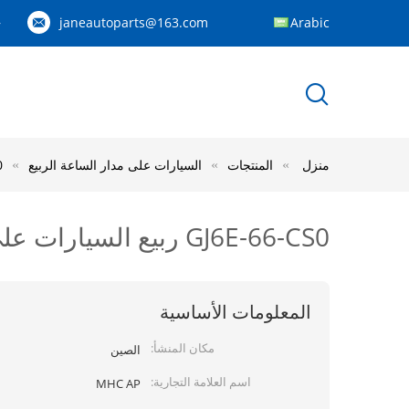
janeautoparts@163.com
Arabic
83
منزل
المنتجات
السيارات على مدار الساعة الربيع
CS0
GJ6E-66-CS0 ربيع السيارات على مدار الساعة لمازدا 6 M6 / الجمعية كابل حلزوني
المعلومات الأساسية
مكان المنشأ:
الصين
اسم العلامة التجارية:
MHC AP