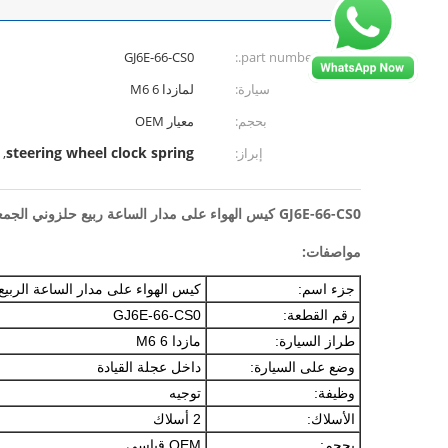
GJ6E-66-CS0
part number.:
سيارة:
لمازدا 6 M6
بحجم:
معيار OEM
steering wheel clock spring
إبراز:
,
GJ6E-66-CS0 كيس الهواء على مدار الساعة ربيع حلزوني الجمعية العامة لمازدا 6 M6
مواصفات:
جزء اسم:
كيس الهواء على مدار الساعة الربيع ل
رقم القطعة:
GJ6E-66-CS0
طراز السيارة:
مازدا 6 M6
وضع على السيارة:
داخل عجلة القيادة
وظيفة:
توجيه
الأسلاك:
2 أسلاك
بحجم:
OEM قياسي