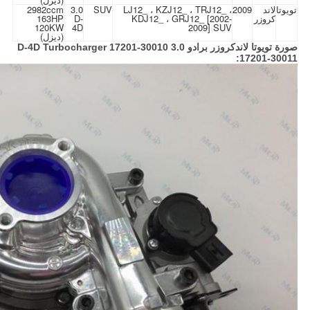
تويوتا
لاند
2009
LJ12_ ، KZJ12_ ، TRJ12_ ،
SUV
3.0
2982ccm
كروزر
KDJ12_ ، GRJ12_ [2002-
D-
163HP
120KW
4D
2009] SUV
(ديزل)
صورة تويوتا لاندكروزر برادو 3.0 D-4D Turbocharger 17201-30010
17201-30011: