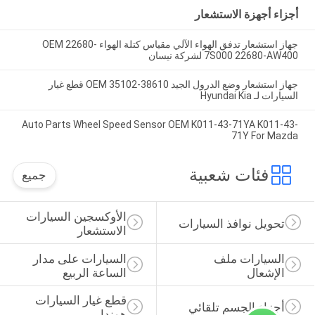
أجزاء أجهزة الاستشعار
جهاز استشعار تدفق الهواء الآلي مقياس كتلة الهواء OEM 22680-
7S000 22680-AW400 لشركة نيسان
جهاز استشعار وضع الدرول الجيد OEM 35102-38610 قطع غيار
السيارات لـ Hyundai Kia
Auto Parts Wheel Speed Sensor OEM K011-43-71YA K011-43-
71Y For Mazda
فئات شعبية
جميع
الأوكسجين السيارات 
تحويل نوافذ السيارات
الاستشعار
السيارات ملف 
السيارات على مدار 
الإشعال
الساعة الربيع
قطع غيار السيارات 
أجزاء الجسم تلقائي
هوندا