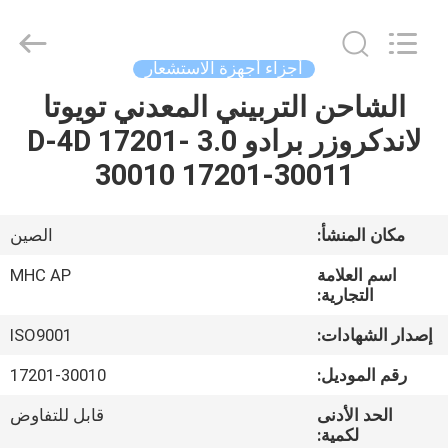
MHC
Linkway
Auto
Parts
Limited.
أجزاء أجهزة الاستشعار
All
Rights
Reserved.
الشاحن التربيني المعدني تويوتا
الصفحة
لاندكروزر برادو 3.0 D-4D 17201-
الرئيسية
30010 17201-30011
منتجات
مكان المنشأ:
الصين
معلومات
اسم العلامة
MHC AP
عنا
التجارية:
إصدار الشهادات:
ISO9001
جولة
رقم الموديل:
17201-30010
في
الحد الأدنى
قابل للتفاوض
المعمل
لكمية: