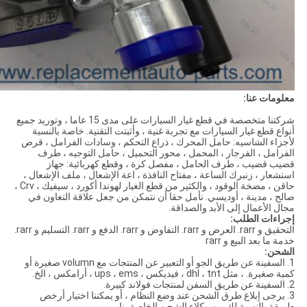
معلومات عنا:
شركتنا متخصصة في قطع غيار السيارات على مدى 15 عاما ، وتوريد جميع
أنواع قطع غيار السيارات مع تجربة غنية ، وأثبتت التقنية. خاصة بالنسبة
لأجزاء الشاسيه: حامل المحرك ، ذراع التحكم ، وسادات الفرامل ، قرص
الفرامل ، الفرجار ، المحمل ، محور التحميل ، حامل التوجيه ، طرف
قضيب قضيب ، طرف الحامل ، مفصل كرة ، وقطع كهربائية: جهاز
استشعار ، زنبرك الساعة ، مفتاح النافذة ، اعة الإشعال ، ملف الإشعال ،
حاقن ، مضخة الوقود ، والكثير من قطع الغيار لهوندا أكورد ، سيفيك ، Crv ،
صالح ، مدينة ، أوديسي. نأمل حقا أن نتمكن من جعل علاقة التعاون في
مجال الأعمال إلى الأبد والصداقة.
إجراءات الطلب:
التحقيق و rarr. العرض و rarr. التفاوض و rarr. الدفع و rarr. التسليم و rarr.
خدمة ما بعد البيع و rarr
الشحن:
1. السفينة عن طريق الجو أو التعبير عن المنتجات مع volumn صغيرة أو
كمية صغيرة. ، مثل dhl ، tnt ، فيديكس ، ups ، ems ، أرامكس ، الخ.
2. السفينة عن طريق السفن لمنتجات فولاند كبيرة.
3. يرجى إبلاغ طرق الشحن عند وضع النظام ، أو يمكننا اختيار أرخص
طريقة بالنسبة لك من وكلاء الشحن الخاصة بنا.