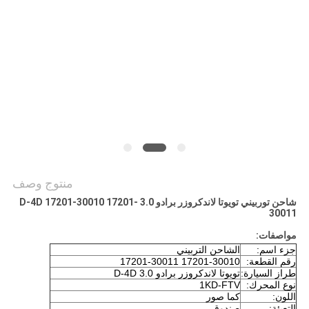
POLICY
منتوج وصف
شاحن توربيني تويوتا لاندكروزر برادو 3.0 D-4D 17201-30010 17201-
30011
مواصفات:
جزء اسم:
الشاحن التربيني
رقم القطعة:
17201-30010 17201-30011
طراز السيارة:
تويوتا لاندكروزر برادو 3.0 D-4D
نوع المحرك:
1KD-FTV
اللون:
كما صور
التعبئة:
صندوق