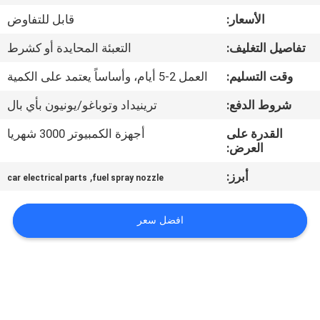
الأسعار:
قابل للتفاوض
مراقبة
تفاصيل التغليف:
التعبئة المحايدة أو كشرط
الجودة
وقت التسليم:
العمل 2-5 أيام، وأساساً يعتمد على الكمية
اتصل
شروط الدفع:
ترينيداد وتوباغو/يونيون بأي بال
بنا
القدرة على
أجهزة الكمبيوتر 3000 شهريا
العرض:
اطلب
أبرز:
,
car electrical parts
fuel spray nozzle
اقتباس
افضل سعر
خريطة
الموقع
PRIVACY