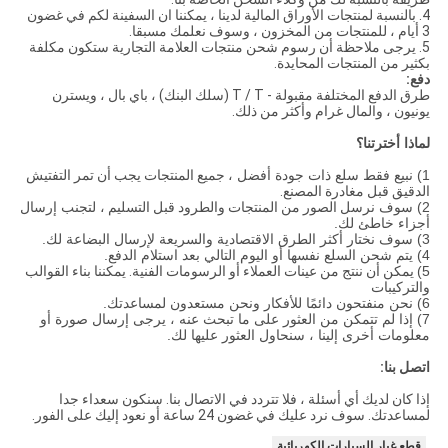
4. بالنسبة لمنتجات الأوراق المالية لدينا ، يمكننا ان السفينة لكم في غضون
3 أيام ، للمنتجات من المخزون ، وسوف نعلمك مسبقا.
5. يرجى ملاحظة أن رسوم شحن منتجات العلامة التجارية ستكون مكلفة
بكثير من المنتجات المحايدة.
دفع:
طرق الدفع المختلفة مقبولة - T / T (سلك البنك) ، باي بال ، ويسترن
يونيون ، والمال غرام وأكثر من ذلك.
لماذا أخترتنا؟
1) نبيع فقط سلع ذات جودة أفضل ،
جميع المنتجات يجب أن تمر التفتيش
الدقيق قبل مغادرة المصنع.
2) سوف نرسل
الصور من المنتجات والطرود قبل التسليم
، لتجنب إرسال
أجزاء خاطئ لك.
3) سوف نختار أكثر الطرق الاقتصادية والسريعة لإرسال البضاعة لك.
4) يتم شحن السلع نفسها أو اليوم التالي بعد استلام الدفع.
5)
يمكن أن ننتج من عينات العملاء أو الرسومات الفنية. يمكننا بناء القوالب
والتركيبات
6) نحن منفتحون دائمًا للأفكار ونحن مستعدون لمساعدتك.
7) إذا لم تتمكن من العثور على ما تبحث عنه ، يرجى إرسال صورة أو
معلومات أخرى إلينا ، سنحاول العثور عليها لك.
اتصل بنا:
إذا كان لديك أي أسئلة ، فلا تتردد في الاتصال بنا. سنكون سعداء جدا
لمساعدتك. سوف نرد عليك في غضون 24 ساعة أو نعود إليك على الفور.
قطع غيار السيارات الكهربائية