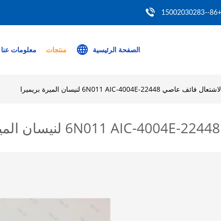
+86--150020302
الصفحة الرئيسية
منتجات
معلومات عنا
عاصي 22448-6N011 AIC-4004E لنيسان الميرة بريميرا