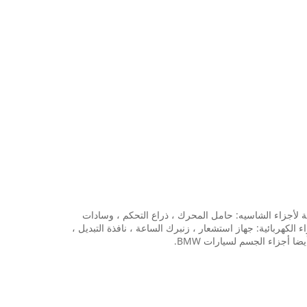
التقنية. خاصة بالنسبة لأجزاء الشاسيه: حامل المحرك ، ذراع التحكم ، وسادات
كهربائية: جهاز استشعار ، زنبرك الساعة ، نافذة التبديل ،