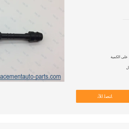
ﺎﺘﺼﻟ ﺍﻶﻧ