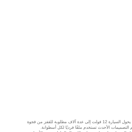
يعمل ملف الإشعال كملف تحريض يحول السيارة 12 فولت إلى عدة آلاف مطلوبة للقفز من فجوة
 التصميمات الأحدث تستخدم ملفًا فرديًا لكل أسطوانة.