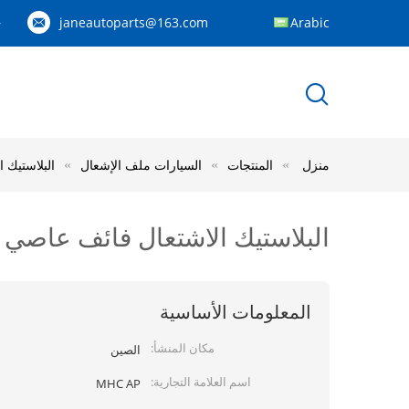
janeautoparts@163.com
Arabic
83
منزل
المنتجات
السيارات ملف الإشعال
البلاستيك الاشتعال فائف 
البلاستيك الاشتعال فائف عاصي 22448-6N011 AIC-4004E لنيسان الميرة بريميرا
المعلومات الأساسية
مكان المنشأ:
الصين
اسم العلامة التجارية:
MHC AP