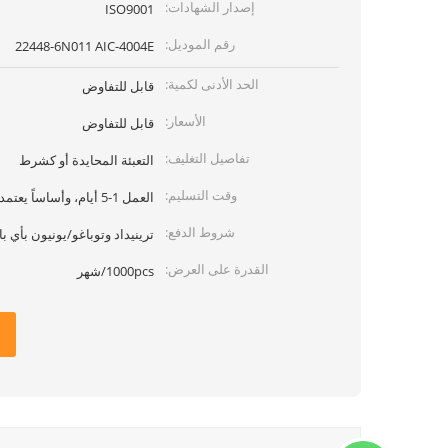
إصدار الشهادات:
ISO9001
رقم الموديل:
22448-6N011 AIC-4004E
الحد الأدنى لكمية:
قابل للتفاوض
الأسعار:
قابل للتفاوض
تفاصيل التغليف:
التعبئة المحايدة أو كشرط
وقت التسليم:
العمل 1-5 أيام، وأساساً يعتمد على الكمية
شروط الدفع:
ترينيداد وتوباغو/يونيون بأي بال
القدرة على العرض:
1000pcs/شهر