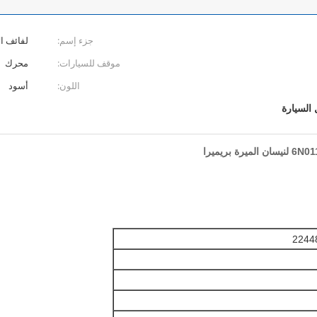
جزء إسم:
لفائف ا
موقف للسيارات:
محرك
اللون:
أسود
السيارة
2244